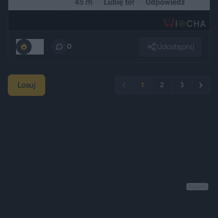
Udostępnij
243
0
Losuj
1
2
3
Reklama