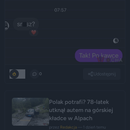
Udostępnij
125
0
Polak potrafi? 78-latek
utknął autem na górskiej
kładce w Alpach
przez
Redakcja
— 1 dzień temu