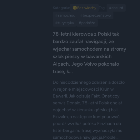
Kategoria:
😏
Bez wiochy
Tagi:
#absurd
#samochód
#bezpieczeństwo
#turystyka
#podróże
78-letni kierowca z Polski tak
bardzo zaufał nawigacji, że
wjechał samochodem na stromy
szlak pieszy w bawarskich
Alpach. Jego Volvo pokonało
trasę, k...
Do niecodziennego zdarzenia doszło
w rejonie miejscowości Krün w
Bawarii. Jak opisują Fakt, Onet czy
serwis Donald, 78-letni Polak chciał
dojechać w kierunku górskiej hali
Finzalm, a następnie kontynuować
podróż wzdłuż potoku Finzbach do
Esterbergalm. Trasę wyznaczyła mu
samochodowa nawigacja.Proble...