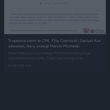
Trzęsienie ziemi w CPK. Filip Czernicki i Dariusz Kuś
odwołani, stery przejął Marcin Michalski
Rada Nadzorcza Centralnego Portu Komunikacyjnego
odwołała prezesa spółki, Filipa Czernickiego oraz
reprezentanta zarządu, Dariusza Kusia. Jak informują m.in.
03.08.2026 11:02
"Business Insider", TVN24 czy Polsat News, decyzja zapadła
30 lipca, a następnego dnia została oficjalnie ogłoszona. Do
czasu wyboru nowego prezesa CPK pokieruje Marcin
Michalski.