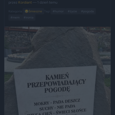
przez
Kordiant
— 1 dzień temu
Kategoria:
😂
Śmieszne
Tagi:
#humor
#życie
#pogoda
#mem
#ironia