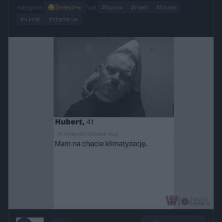
Kategoria:
😂
Śmieszne
Tagi:
#humor
#mem
#tinder
#klimat
#starzenie