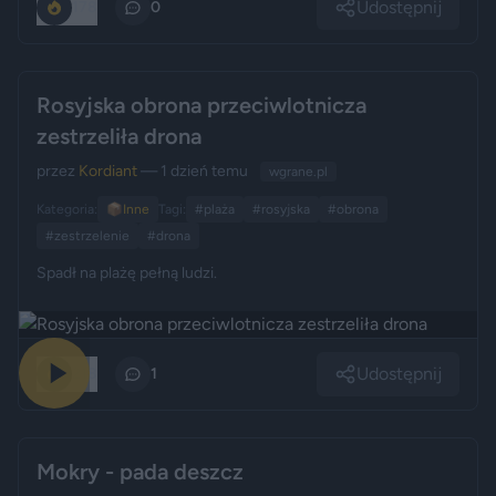
Udostępnij
178
0
Rosyjska obrona przeciwlotnicza
zestrzeliła drona
przez
Kordiant
— 1 dzień temu
wgrane.pl
Kategoria:
📦
Inne
Tagi:
#plaża
#rosyjska
#obrona
#zestrzelenie
#drona
Spadł na plażę pełną ludzi.
Udostępnij
218
1
Mokry - pada deszcz