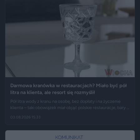
Darmowa kranówka w restauracjach? Miało być pół
litra na klienta, ale resort się rozmyślił
Pół litra wody z kranu na osobę, bez dopłaty i na życzenie
klienta – taki obowiązek miał objąć polskie restauracje, bary i
kawiarnie. Jak informują np. „Fakt”, Onet i RMF24,
03.08.2026 15:33
Ministerstwo Klimatu i Środowiska usunęło jednak ten zapis z
projektu ustawy. W praktyce wszystko zostaje po staremu:
darmowa kranówka nadal będzie zależeć od dobrej woli
właściciela lokalu.