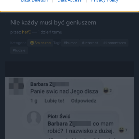
Nie każdy musi być geniuszem
przez
hef0
— 1 dzień temu
Kategoria:
😂
Śmieszne
Tagi:
#humor
#internet
#komentarze
#ludzie