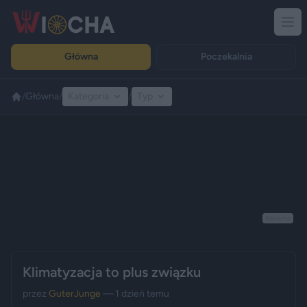
Główna
Poczekalnia
/
Główna
/
Kategoria
/
Typ
Reklama
Klimatyzacja to plus związku
przez
GuterJunge
— 1 dzień temu