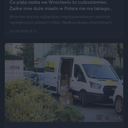
Co piąta osoba we Wrocławiu to cudzoziemiec.
Żadne inne duże miasto w Polsce nie ma takiego
wyniku
Wrocław stał się najbardziej międzynarodowym spośród
największych polskich miast. Według eksperymentalnych
danych GUS cudzoziemcy stanowią 19,5 proc. osób
05.08.2026 15:51
przebywających w stolicy Dolnego Śląska. Informacja
wywołała gorącą dyskusję w mediach społecznościowych —
od głosów o rozwoju miasta, po komentarze wieszczące
koniec świata, jaki znamy.