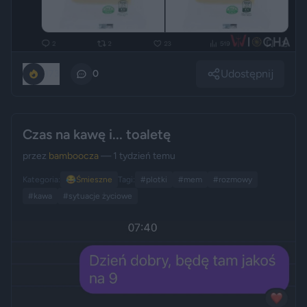
Udostępnij
173
0
Czas na kawę i... toaletę
przez
bamboocza
— 1 tydzień temu
Kategoria:
😂
Śmieszne
Tagi:
#plotki
#mem
#rozmowy
#kawa
#sytuacje życiowe