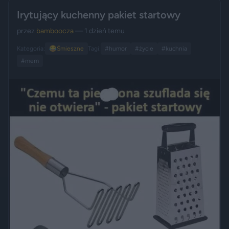
Irytujący kuchenny pakiet startowy
przez
bamboocza
— 1 dzień temu
Kategoria:
😂
Śmieszne
Tagi:
#humor
#życie
#kuchnia
#mem