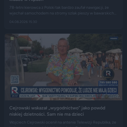
78-letni kierowca z Polski tak bardzo zaufał nawigacji, że
wjechał samochodem na stromy szlak pieszy w bawarskich
Alpach. Jego Volvo pokonało trasę, którą – zdaniem
04.08.2026 15:30
miejscowych służb – trudno byłoby przejechać nawet
ciągnikiem. Podróż zakończyła się dopiero na drewnianej
kładce, na której auto zawisło podwoziem.
Cejrowski wskazał „wygodnictwo” jako powód
niskiej dzietności. Sam nie ma dzieci
Wojciech Cejrowski ocenił na antenie Telewizji Republika, że