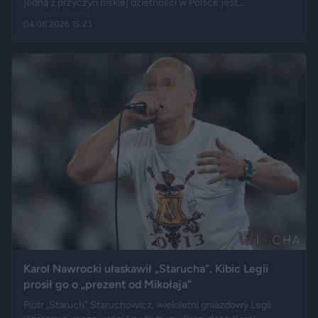
jedną z przyczyn niskiej dzietności w Polsce jest
„wygodnictwo” młodych ludzi, którzy wolą karierę, rozrywkę i
04.08.2026 15:23
psa niż obowiązki związane z wychowaniem dziecka.
Tygodnik "Do Rzeczy" opisuje jego słowa jako ostrą diagnozę,
natomiast portal "Jastrząb Post" zwraca uwagę, że sam
podróżnik nie ma potomstwa. Badania pokazują jednak, że
decyzje dotyczące rodzicielstwa są znacznie bardziej
skomplikowane.
Karol Nawrocki ułaskawił „Starucha”. Kibic Legii
prosił go o „prezent od Mikołaja”
Piotr „Staruch” Staruchowicz, wieloletni gniazdowy Legii