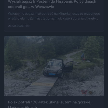
Wysłali bagaż InPostem do Hiszpanii. Po 53 dniach
odebrali go… w Warszawie
Wakacyjny bagaż miał dotrzeć na Minorkę jeszcze przed jego
właścicielami. Zamiast tego, namiot, kajak i ubrania utknęły w
hiszpańskim centrum logistycznym, a przesyłka wróciła do
05.08.2026 13:11
Polski długo po zakończeniu urlopu. Historię opisały m.in.
"Wyborcza", Bankier, a nagranie z finału tej podróży szybko
rozeszło się na portalu X.
Polak potrafi? 78-latek utknął autem na górskiej
kładce w Alpach