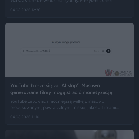
Warszawa, może wrócić na trybuny. Prezydent, Karol
Nawrocki darował mu zakaz wstępu na imprezy masowe i
04.08.2026 12:38
zarządził cofnięcie skazania. Kilka miesięcy wcześniej kibic
zadzwonił do programu na żywo i osobiście poprosił głowę
państwa o ułaskawienie.
YouTube bierze się za „AI slop”. Masowo
generowane filmy mogą stracić monetyzację
YouTube zapowiada mocniejszą walkę z masowo
produkowanymi, powtarzalnymi i niskiej jakości filmami
tworzonymi za pomocą sztucznej inteligencji. Jak informują
04.08.2026 11:10
m.in. Wirtualne Media czy Donald.pl, platforma nie zamierza
zakazywać korzystania z AI, ale chce odciąć od zarabiania
kanały działające jak automatyczne fabryki treści