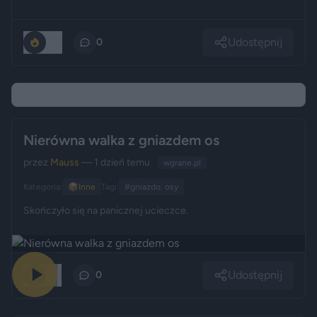
Udostępnij
130
0
Nierówna walka z gniazdem os
przez
Mauss
— 1 dzień temu
wgrane.pl
Kategoria:
📦
Inne
Tagi:
#gniazdo. osy
Skończyło się na panicznej ucieczce.
Udostępnij
175
0