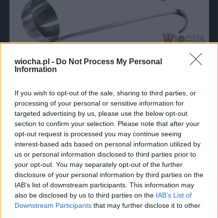
wiocha.pl -
Do Not Process My Personal
Udostępnij
260
0
Information
If you wish to opt-out of the sale, sharing to third parties, or
processing of your personal or sensitive information for
Nowa palarnia matchy w Krakowie
targeted advertising by us, please use the below opt-out
przez
chuby1990
— 1 dzień temu
section to confirm your selection. Please note that after your
opt-out request is processed you may continue seeing
Kategoria:
😂
Śmieszne
Tagi:
#woda
#smieszne
#żarty
interest-based ads based on personal information utilized by
#kraków
#staw
us or personal information disclosed to third parties prior to
your opt-out. You may separately opt-out of the further
disclosure of your personal information by third parties on the
IAB’s list of downstream participants. This information may
also be disclosed by us to third parties on the
IAB’s List of
Downstream Participants
that may further disclose it to other
third parties.