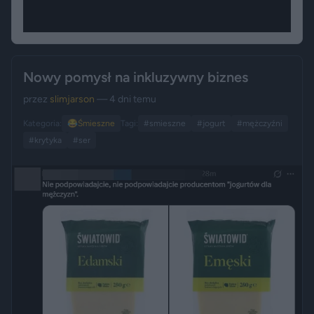
Nowy pomysł na inkluzywny biznes
przez
slimjarson
— 4 dni temu
Kategoria:
😂
Śmieszne
Tagi:
#smieszne
#jogurt
#mężczyźni
#krytyka
#ser