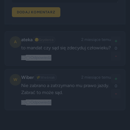
DODAJ KOMENTARZ
ateka
2 miesiące temu
😏
Szyderca
+
A
to mandat czy sąd się zdecyduj człowieku?
0
-
Odpowiedz
Wiber
2 miesiące temu
🌾
Wieśniak
+
W
Nie zabrano a zatrzymano mu prawo jazdy. 
0
-
Odpowiedz