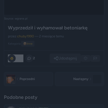
Source: wgrane.pl
Wyprzedził i wyhamował betoniarkę
przez
chuby1990
— 2 miesiące temu
Kategoria:
📦
Inne
Udostępnij
1600
2
Poprzedni
Następny
Podobne posty