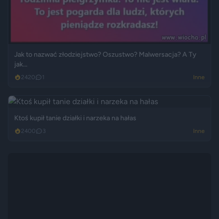
Jak to nazwać złodziejstwo? Oszustwo? Malwersacja? A Ty
jak...
2420
1
Inne
Ktoś kupił tanie działki i narzeka na hałas
2400
3
Inne