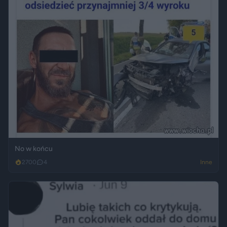
No w końcu
2700
4
Inne