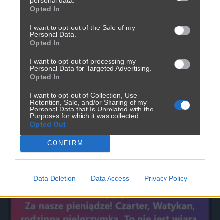
personal data.
Opted In
I want to opt-out of the Sale of my
Personal Data.
Opted In
I want to opt-out of processing my
Personal Data for Targeted Advertising.
Opted In
I want to opt-out of Collection, Use,
Powinna do pakietu być
Retention, Sale, and/or Sharing of my
Personal Data that Is Unrelated with the
2450
9
Inne
Purposes for which it was collected.
Opted Out
CONFIRM
Data Deletion
Data Access
Privacy Policy