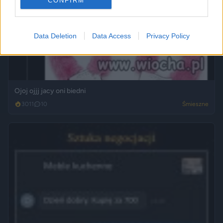
CONFIRM
Data Deletion
Data Access
Privacy Policy
Ojoj ojjj jacy oni biedni
3011
10
Śmieszne