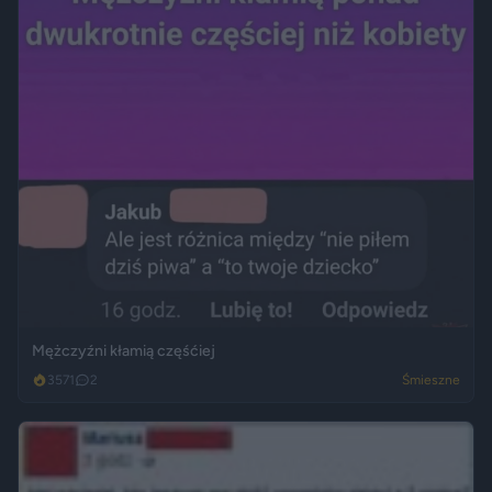
Mężczyźni kłamią częśćiej
3571
2
Śmieszne