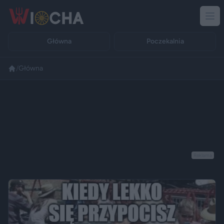
Główna
Poczekalnia
/
Główna
Reklama