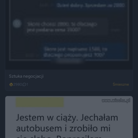
Sztuka negocjacji
2980
1
Śmieszne