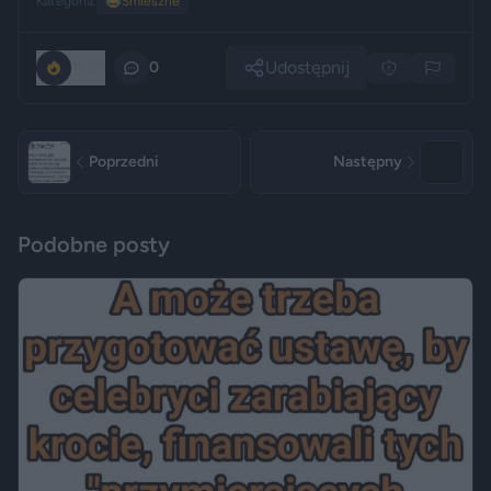
Kategoria:
😂
Śmieszne
Udostępnij
1650
0
Poprzedni
Następny
Podobne posty