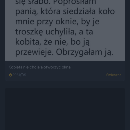
Kobieta nie chciała otworzyć okna
2951
5
Śmieszne