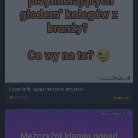
Bogaci influ będą finansować artystów?
4472
3
Śmieszne