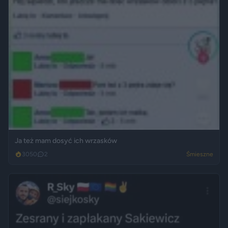
Ja też mam dosyć ich wrzasków
3050
2
Śmieszne