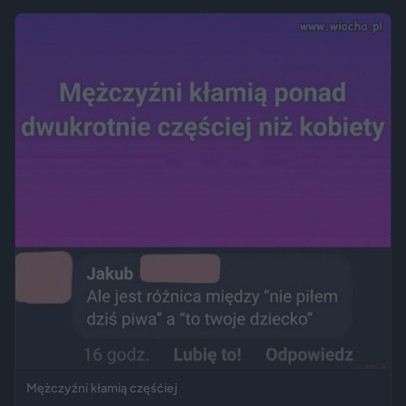
Mężczyźni kłamią częśćiej