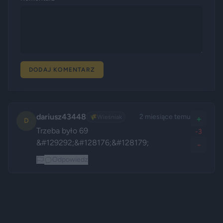
DODAJ KOMENTARZ
dariusz43448
2 miesiące temu
🌾
Wieśniak
+
D
Trzeba było 69 
-3
&#129292;&#128176;&#128179;
-
Odpowiedz