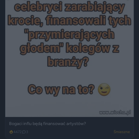
Bogaci influ będą finansować artystów?
4472
3
Śmieszne