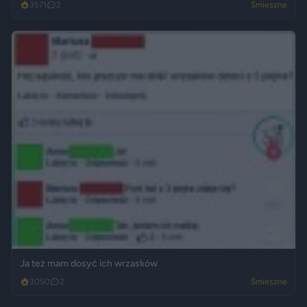
3571
2
Śmieszne
Ja też mam dosyć ich wrzasków
3050
2
Śmieszne