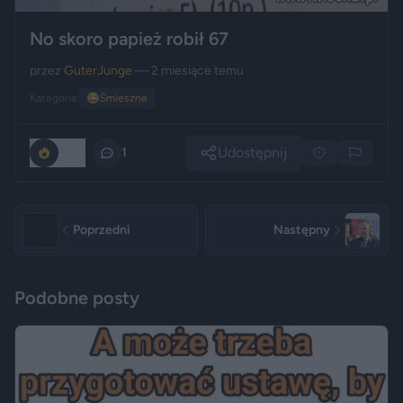
No skoro papież robił 67
przez
GuterJunge
— 2 miesiące temu
Kategoria:
😂
Śmieszne
Udostępnij
-100
1
Poprzedni
Następny
Podobne posty