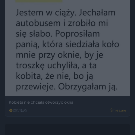
Kobieta nie chciała otworzyć okna
2951
5
Śmieszne