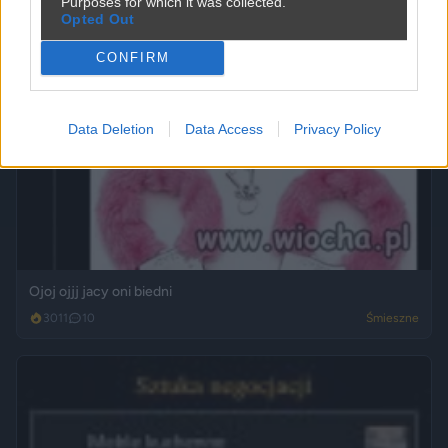
Purposes for which it was collected.
Opted Out
CONFIRM
Data Deletion
Data Access
Privacy Policy
Ojoj ojjj jacy oni biedni
3011
10
Śmieszne