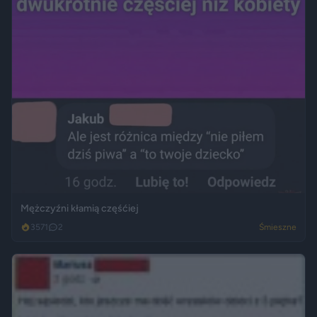
Mężczyźni kłamią częśćiej
3571
2
Śmieszne