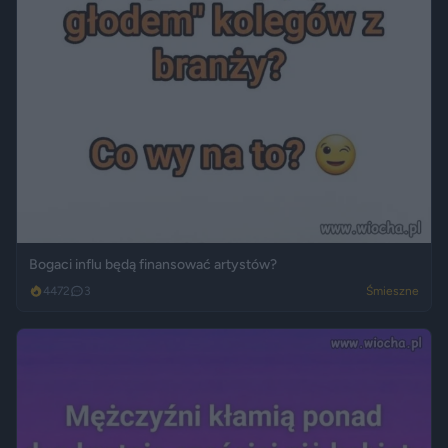
Bogaci influ będą finansować artystów?
4472
3
Śmieszne