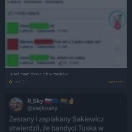
Ja też mam dosyć ich wrzasków
3050
2
Śmieszne