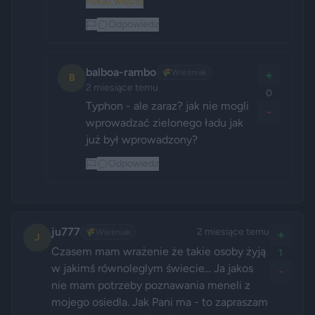
Pokaż więcej
Odpowiedz
balboa-rambo
🌾
Wieśniak
+
B
2 miesiące temu
0
Typhon - ale zaraz? jak nie mogli 
-
wprowadzać zielonego ładu jak 
już był wprowadzony?
Odpowiedz
ju777
2 miesiące temu
🌾
Wieśniak
+
J
Czasem mam wrażenie że takie osoby żyją 
1
w jakimś równoleglym świecie... Ja jakos 
-
nie mam potrzeby poznawania meneli z 
mojego osiedla. Jak Pani ma - to zapraszam 