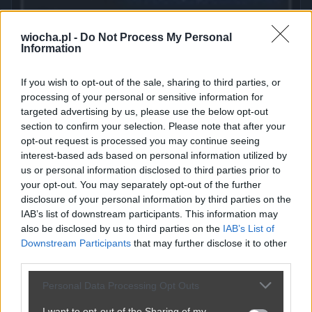
wiocha.pl -
Do Not Process My Personal
Information
If you wish to opt-out of the sale, sharing to third parties, or
processing of your personal or sensitive information for
targeted advertising by us, please use the below opt-out
section to confirm your selection. Please note that after your
opt-out request is processed you may continue seeing
Sztuka negocjacji
interest-based ads based on personal information utilized by
us or personal information disclosed to third parties prior to
2980
1
Śmieszne
your opt-out. You may separately opt-out of the further
disclosure of your personal information by third parties on the
IAB’s list of downstream participants. This information may
also be disclosed by us to third parties on the
IAB’s List of
Downstream Participants
that may further disclose it to other
third parties.
Personal Data Processing Opt Outs
I want to opt-out of the Sharing of my