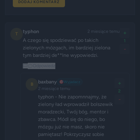
DODAJ KOMENTARZ
typhon
2 miesiące temu
+
T
A czego się spodziewać po takich 
1
zielonych mózgach, im bardziej zielona 
-
tym bardziej de**lne wypowiedzi.
Odpowiedz
baxbany
🎯
Wyjadacz
+
B
2 miesiące temu
2
typhon - Nie zapomnnajmy, że 
-
zielony ład wprowadził bolszewik 
moradzecki, Twój bóg, mentor i 
zbawca. Módl się do niego, bo 
mózgu już nie masz, skoro nie 
pamiętasz! Pokrzyczysz sobie 