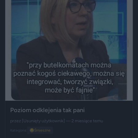
Poziom odklejenia tak pani
przez
[Usunięty użytkownik]
— 2 miesiące temu
Kategoria:
😂
Śmieszne