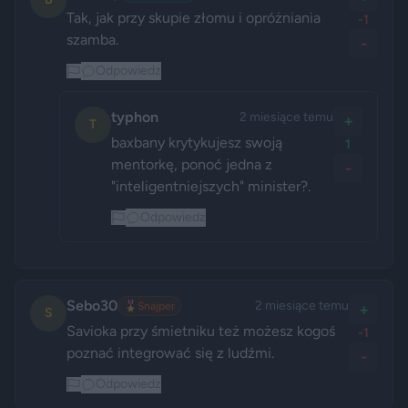
Tak, jak przy skupie złomu i opróżniania 
-1
szamba.
-
Odpowiedz
typhon
2 miesiące temu
+
T
baxbany krytykujesz swoją 
1
mentorkę, ponoć jedna z 
-
"inteligentniejszych" minister?. 
Odpowiedz
Sebo30
2 miesiące temu
🎖️
Snajper
+
S
Savioka przy śmietniku też możesz kogoś 
-1
poznać integrować się z ludźmi. 
-
Odpowiedz