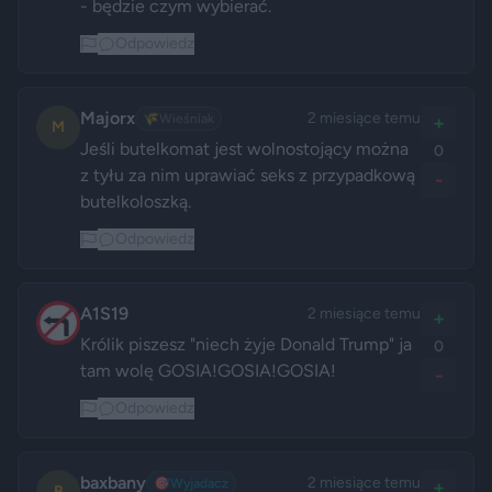
- będzie czym wybierać. 
Odpowiedz
Majorx
2 miesiące temu
🌾
Wieśniak
+
M
Jeśli butelkomat jest wolnostojący można 
0
z tyłu za nim uprawiać seks z przypadkową 
-
butelkoloszką.
Odpowiedz
A1S19
2 miesiące temu
+
Królik piszesz "niech żyje Donald Trump" ja 
0
tam wolę GOSIA!GOSIA!GOSIA!
-
Odpowiedz
baxbany
2 miesiące temu
🎯
Wyjadacz
+
B