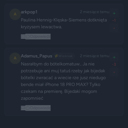
arkpop1
2 miesiące temu
+
A
Paulina Hennig-Klęska-Siemens dotknięta 
-1
kryzysem lewactwa.
-
Odpowiedz
Adamus_Papus
2 miesiące temu
🌾
Wieśniak
+
A
Nasrałbym do bótelkomatuw.. Ja nie 
-3
potrzebuje ani muj tatuś rzeby jak bijedak 
-
bótelki zwracać a wiecie rze jusz niedugo 
bende miał iPhone 18 PRO MAX? Tylko 
czekam na premierę. Bijedaki mogom 
zapomnieć
Odpowiedz