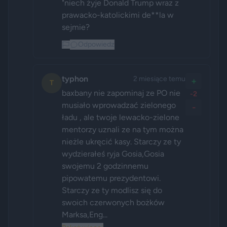
"niech żyje Donald Trump wraz z 
prawacko-katolickimi de**la w 
sejmie?
Odpowiedz
typhon
2 miesiące temu
+
T
baxbany nie zapominaj ze PO nie 
-2
musiało wprowadzać zielonego 
-
ładu , ale twoje lewacko-zielone 
mentorzy uznali ze na tym można 
nieżle ukręcić kasy. Starczy ze ty 
wydzierałeś ryja Gosia,Gosia 
swojemu 2 godzinnemu 
pipowatemu prezydentowi. 
Starczy ze ty modlisz się do 
swoich czerwonych bożków 
Marksa,Eng...