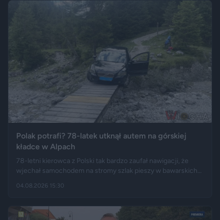
rozeszło się na portalu X.
Polak potrafi? 78-latek utknął autem na górskiej
kładce w Alpach
78-letni kierowca z Polski tak bardzo zaufał nawigacji, że
wjechał samochodem na stromy szlak pieszy w bawarskich
Alpach. Jego Volvo pokonało trasę, którą – zdaniem
04.08.2026 15:30
miejscowych służb – trudno byłoby przejechać nawet
ciągnikiem. Podróż zakończyła się dopiero na drewnianej
kładce, na której auto zawisło podwoziem.