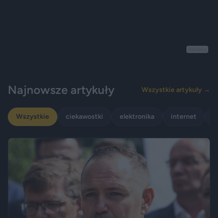
Reklama
Najnowsze artykuły
Wszystkie artykuły →
Wszystkie
ciekawostki
elektronika
internet
p