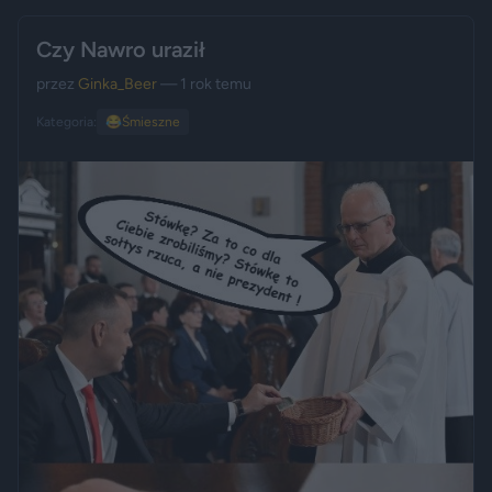
Czy Nawro uraził
przez
Ginka_Beer
— 1 rok temu
Kategoria:
😂
Śmieszne