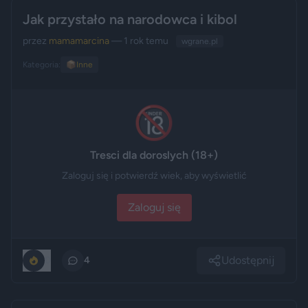
Jak przystało na narodowca i kibol
przez
mamamarcina
— 1 rok temu
wgrane.pl
Kategoria:
📦
Inne
🔞
Tresci dla doroslych (18+)
Zaloguj się i potwierdź wiek, aby wyświetlić
Zaloguj się
Udostępnij
0
4