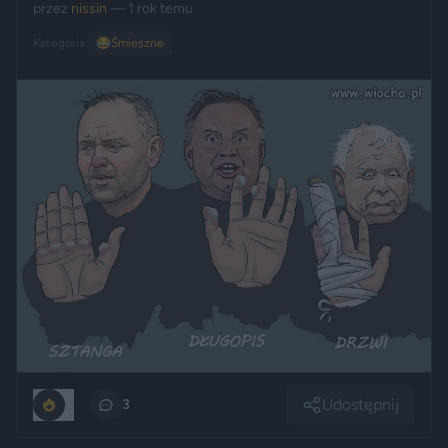
przez
nissin
— 1 rok temu
Kategoria:
😂
Śmieszne
Udostępnij
0
3