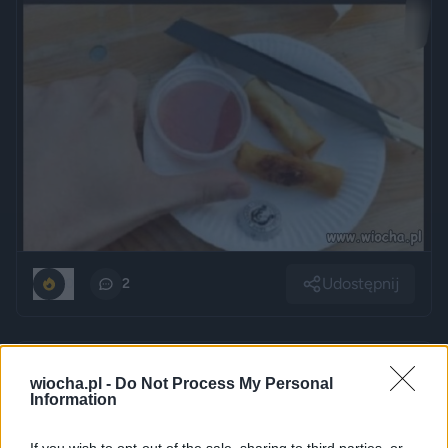
Udostępnij
0
2
Ależ ten Pan Arturek jest romantyczny.
wiocha.pl -
Do Not Process My Personal
Information
przez
Anatoliusz
— 1 rok temu
Kategoria:
😂
Śmieszne