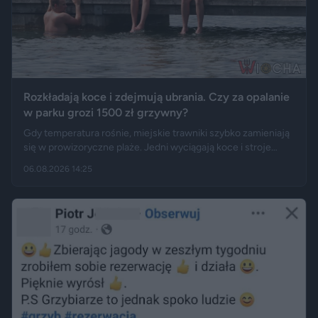
Rozkładają koce i zdejmują ubrania. Czy za opalanie
w parku grozi 1500 zł grzywny?
Gdy temperatura rośnie, miejskie trawniki szybko zamieniają
się w prowizoryczne plaże. Jedni wyciągają koce i stroje
kąpielowe, inni pytają, czy takie widoki w centrum miasta są
06.08.2026 14:25
legalne. Jak opisują Gazeta.pl i „Rzeczpospolita”, samo
opalanie się w miejscu publicznym zwykle nie jest
wykroczeniem. Granica może jednak zostać przekroczona
przez nagość, złamanie regulaminu parku albo zajęcie
trawnika, który nie został przeznaczony do rekreacji.