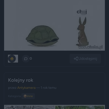
Udostępnij
0
0
Kolejny rok
przez
Antykamera
— 1 rok temu
Kategoria:
📦
Inne