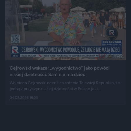
Cejrowski wskazał „wygodnictwo” jako powód
niskiej dzietności. Sam nie ma dzieci
Wojciech Cejrowski ocenił na antenie Telewizji Republika, że
jedną z przyczyn niskiej dzietności w Polsce jest
„wygodnictwo” młodych ludzi, którzy wolą karierę, rozrywkę i
04.08.2026 15:23
psa niż obowiązki związane z wychowaniem dziecka.
Tygodnik "Do Rzeczy" opisuje jego słowa jako ostrą diagnozę,
natomiast portal "Jastrząb Post" zwraca uwagę, że sam
podróżnik nie ma potomstwa. Badania pokazują jednak, że
decyzje dotyczące rodzicielstwa są znacznie bardziej
skomplikowane.