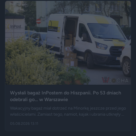
od głosów o rozwoju miasta, po komentarze wieszczące
koniec świata, jaki znamy.
Wysłali bagaż InPostem do Hiszpanii. Po 53 dniach
odebrali go… w Warszawie
Wakacyjny bagaż miał dotrzeć na Minorkę jeszcze przed jego
właścicielami. Zamiast tego, namiot, kajak i ubrania utknęły w
hiszpańskim centrum logistycznym, a przesyłka wróciła do
05.08.2026 13:11
Polski długo po zakończeniu urlopu. Historię opisały m.in.
"Wyborcza", Bankier, a nagranie z finału tej podróży szybko