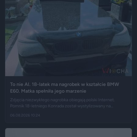
To nie AI. 18-latek ma nagrobek w kształcie BMW
E60. Matka spełniła jego marzenie
Zdjęcia niezwykłego nagrobka obiegają polski Internet.
Pomnik 18-letniego Konrada został wystylizowany na
samochód BMW E60 – ma charakterystyczny grill, reflektory,
06.08.2026 10:24
logo marki, a nawet elementy przypominające układ
wydechowy. W ten sposób matka zmarłego chciała
upamiętnić jego motoryzacyjną pasję.