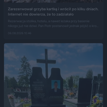
Zarezerwował grzyba kartką i wrócił po kilku dniach.
Internet nie dowierza, że to zadziałało
Rezerwacja stolika, hotelu, a nawet leżaka przy basenie
nikogo już nie dziwi. Pan Piotr postanowił jednak pójść o krok
dalej i „zarezerwował” grzyba rosnącego w lesie. Jak opisuje
06.08.2026 10:46
„Fakt”, po kilku dniach wrócił w to samo miejsce i odkrył, że
eksperyment zakończył się sukcesem.