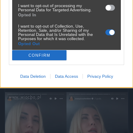
I want to opt-out of processing my
Personal Data for Targeted Advertising.
Udostępnij
0
0
Opted In
I want to opt-out of Collection, Use,
Retention, Sale, and/or Sharing of my
Personal Data that Is Unrelated with the
Purposes for which it was collected.
Opted Out
Popularność przeszkadza jej w mieszkaniu
CONFIRM
w bloku
przez
Nightcrawler39
— 1 rok temu
Data Deletion
Data Access
Privacy Policy
Kategoria:
📦
Inne