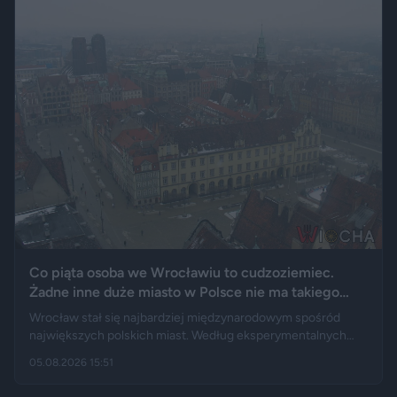
Co piąta osoba we Wrocławiu to cudzoziemiec.
Żadne inne duże miasto w Polsce nie ma takiego
wyniku
Wrocław stał się najbardziej międzynarodowym spośród
największych polskich miast. Według eksperymentalnych
danych GUS cudzoziemcy stanowią 19,5 proc. osób
05.08.2026 15:51
przebywających w stolicy Dolnego Śląska. Informacja
wywołała gorącą dyskusję w mediach społecznościowych —