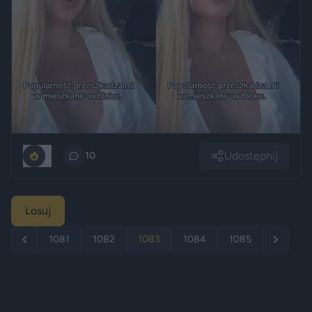
Udostępnij
0
10
Losuj
1081
1082
1083
1084
1085