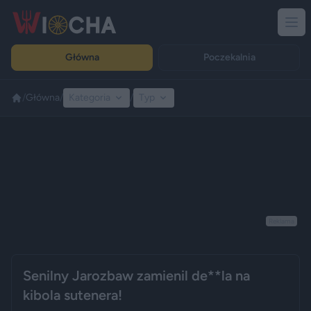
Główna
Poczekalnia
/
Główna
/
Kategoria
/
Typ
Reklama
Senilny Jarozbaw zamienil de**la na
kibola sutenera!