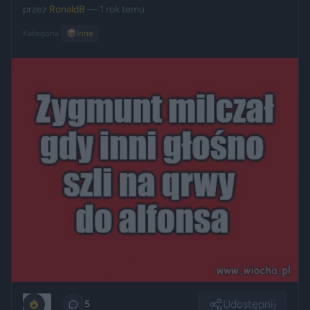
przez
RonaldB
— 1 rok temu
Kategoria:
📦
Inne
Udostępnij
0
5