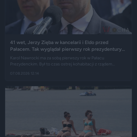
41 wet, Jerzy Zięba w kancelarii i Eldo przed
Pałacem. Tak wyglądał pierwszy rok prezydentury
Karola Nawrockiego
Karol Nawrocki ma za sobą pierwszy rok w Pałacu
Prezydenckim. Był to czas ostrej kohabitacji z rządem
Donalda Tuska, aż 41 wet i licznych sporów o ustawy. Nie
07.08.2026 12:14
brakowało też wydarzeń z zupełnie innej kategorii: w
kancelarii pojawił się Jerzy Zięba, a rocznicę zaprzysiężenia
uświetnił występ rapera, Eldo. Pierwszy rok prezydentury
podsumowują m.in. Fakt, Demagog, „Gazeta Wyborcza” i „Do
Rzeczy”.