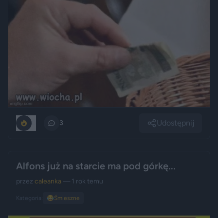
Udostępnij
0
3
Alfons już na starcie ma pod górkę...
przez
caleanka
— 1 rok temu
Kategoria:
😂
Śmieszne