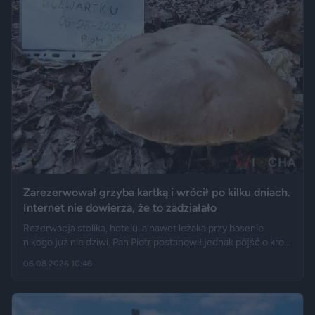
Zarezerwował grzyba kartką i wrócił po kilku dniach.
Internet nie dowierza, że to zadziałało
Rezerwacja stolika, hotelu, a nawet leżaka przy basenie
nikogo już nie dziwi. Pan Piotr postanowił jednak pójść o krok
dalej i „zarezerwował” grzyba rosnącego w lesie. Jak opisuje
06.08.2026 10:46
„Fakt”, po kilku dniach wrócił w to samo miejsce i odkrył, że
eksperyment zakończył się sukcesem.