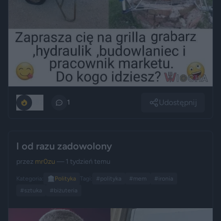
Udostępnij
182
1
I od razu zadowolony
przez
mr0zu
— 1 tydzień temu
Kategoria:
🏛️
Polityka
Tagi:
#polityka
#mem
#ironia
#sztuka
#biżuteria