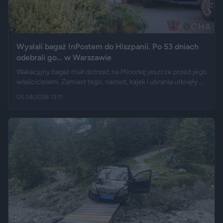
Wysłali bagaż InPostem do Hiszpanii. Po 53 dniach
odebrali go… w Warszawie
Wakacyjny bagaż miał dotrzeć na Minorkę jeszcze przed jego
właścicielami. Zamiast tego, namiot, kajak i ubrania utknęły w
hiszpańskim centrum logistycznym, a przesyłka wróciła do
05.08.2026 13:11
Polski długo po zakończeniu urlopu. Historię opisały m.in.
"Wyborcza", Bankier, a nagranie z finału tej podróży szybko
rozeszło się na portalu X.