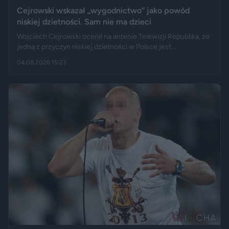
Cejrowski wskazał „wygodnictwo” jako powód
niskiej dzietności. Sam nie ma dzieci
Wojciech Cejrowski ocenił na antenie Telewizji Republika, że
jedną z przyczyn niskiej dzietności w Polsce jest
„wygodnictwo” młodych ludzi, którzy wolą karierę, rozrywkę i
04.08.2026 15:23
psa niż obowiązki związane z wychowaniem dziecka.
Tygodnik "Do Rzeczy" opisuje jego słowa jako ostrą diagnozę,
natomiast portal "Jastrząb Post" zwraca uwagę, że sam
podróżnik nie ma potomstwa. Badania pokazują jednak, że
decyzje dotyczące rodzicielstwa są znacznie bardziej
skomplikowane.