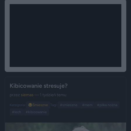
Kibicowanie stresuje?
przez
siemas
— 1 tydzień temu
Kategoria:
😂
Śmieszne
Tagi:
#smieszne
#mem
#piłka nożna
#lech
#kibicowanie