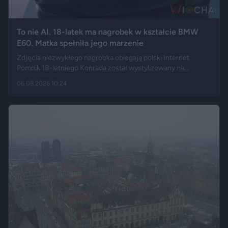
To nie AI. 18-latek ma nagrobek w kształcie BMW
E60. Matka spełniła jego marzenie
Zdjęcia niezwykłego nagrobka obiegają polski Internet.
Pomnik 18-letniego Konrada został wystylizowany na
samochód BMW E60 – ma charakterystyczny grill, reflektory,
06.08.2026 10:24
logo marki, a nawet elementy przypominające układ
wydechowy. W ten sposób matka zmarłego chciała
upamiętnić jego motoryzacyjną pasję.