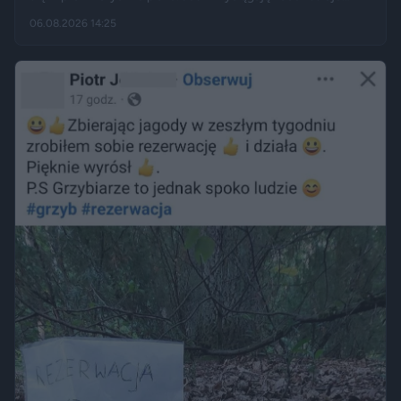
kąpielowe, inni pytają, czy takie widoki w centrum miasta są
06.08.2026 14:25
legalne. Jak opisują Gazeta.pl i „Rzeczpospolita”, samo
opalanie się w miejscu publicznym zwykle nie jest
wykroczeniem. Granica może jednak zostać przekroczona
przez nagość, złamanie regulaminu parku albo zajęcie
trawnika, który nie został przeznaczony do rekreacji.