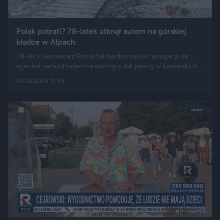
Polak potrafi? 78-latek utknął autem na górskiej
kładce w Alpach
78-letni kierowca z Polski tak bardzo zaufał nawigacji, że
wjechał samochodem na stromy szlak pieszy w bawarskich
Alpach. Jego Volvo pokonało trasę, którą – zdaniem
04.08.2026 15:30
miejscowych służb – trudno byłoby przejechać nawet
ciągnikiem. Podróż zakończyła się dopiero na drewnianej
kładce, na której auto zawisło podwoziem.