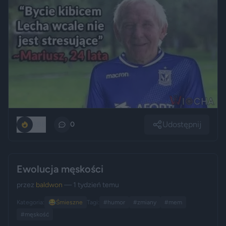
Udostępnij
288
0
Ewolucja męskości
przez
baldwon
— 1 tydzień temu
Kategoria:
😂
Śmieszne
Tagi:
#humor
#zmiany
#mem
#męskość