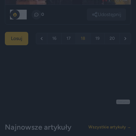
Udostępnij
210
0
Losuj
16
17
18
19
20
Reklama
Najnowsze artykuły
Wszystkie artykuły →