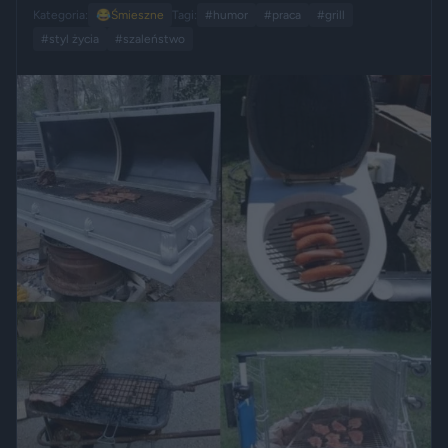
Kategoria:
😂
Śmieszne
Tagi:
#humor
#praca
#grill
#styl życia
#szaleństwo