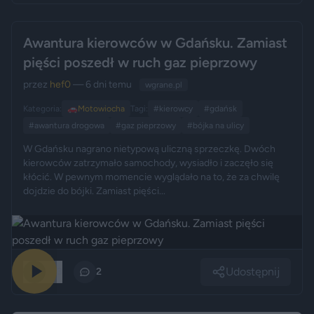
Awantura kierowców w Gdańsku. Zamiast
pięści poszedł w ruch gaz pieprzowy
przez
hef0
— 6 dni temu
wgrane.pl
Kategoria:
🚗
Motowiocha
Tagi:
#kierowcy
#gdańsk
#awantura drogowa
#gaz pieprzowy
#bójka na ulicy
W Gdańsku nagrano nietypową uliczną sprzeczkę. Dwóch
kierowców zatrzymało samochody, wysiadło i zaczęło się
kłócić. W pewnym momencie wyglądało na to, że za chwilę
dojdzie do bójki. Zamiast pięści...
Udostępnij
373
2