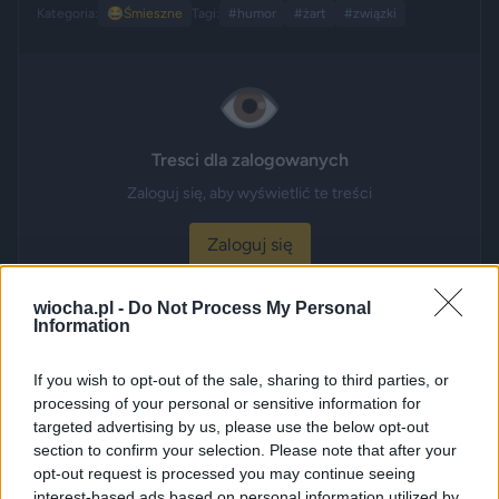
Kategoria:
😂
Śmieszne
Tagi:
#humor
#żart
#związki
👁️
Tresci dla zalogowanych
Zaloguj się, aby wyświetlić te treści
Zaloguj się
wiocha.pl -
Do Not Process My Personal
Information
Udostępnij
226
0
If you wish to opt-out of the sale, sharing to third parties, or
processing of your personal or sensitive information for
Kobiety są w stanie wykończyć nawet AI
targeted advertising by us, please use the below opt-out
section to confirm your selection. Please note that after your
przez
Mauss
— 1 tydzień temu
wgrane.pl
opt-out request is processed you may continue seeing
interest-based ads based on personal information utilized by