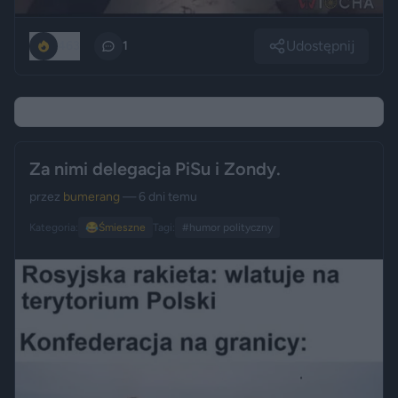
Udostępnij
463
1
Za nimi delegacja PiSu i Zondy.
przez
bumerang
— 6 dni temu
Kategoria:
😂
Śmieszne
Tagi:
#humor polityczny