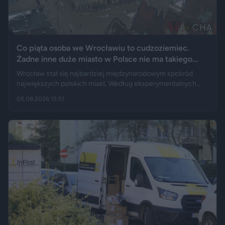
Co piąta osoba we Wrocławiu to cudzoziemiec.
Żadne inne duże miasto w Polsce nie ma takiego
wyniku
Wrocław stał się najbardziej międzynarodowym spośród
największych polskich miast. Według eksperymentalnych
danych GUS cudzoziemcy stanowią 19,5 proc. osób
05.08.2026 15:51
przebywających w stolicy Dolnego Śląska. Informacja
wywołała gorącą dyskusję w mediach społecznościowych —
od głosów o rozwoju miasta, po komentarze wieszczące
koniec świata, jaki znamy.