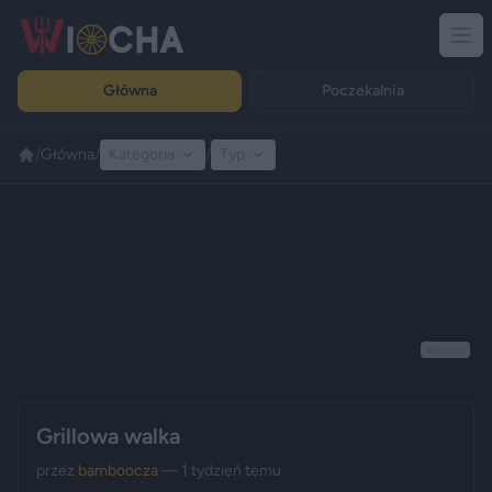
Główna
Poczekalnia
/
Główna
/
Kategoria
/
Typ
Reklama
Grillowa walka
przez
bamboocza
— 1 tydzień temu