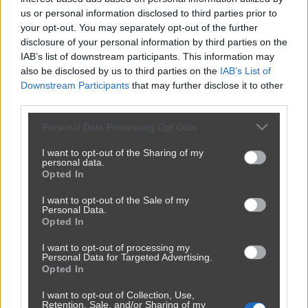
Kategoria:
😂
Śmieszne
Tagi:
#kobiety
#odkurzacz
us or personal information disclosed to third parties prior to
Odkurzacz nie wytrzymał
your opt-out. You may separately opt-out of the further
disclosure of your personal information by third parties on the
IAB’s list of downstream participants. This information may
also be disclosed by us to third parties on the
IAB’s List of
Downstream Participants
that may further disclose it to other
Udostępnij
148
2
third parties.
Personal Data Processing Opt Outs
I want to opt-out of the Sharing of my
personal data.
Opted In
Facetka uznała
I want to opt-out of the Sale of my
przez
Mauss
— 1 tydzień temu
Personal Data.
Opted In
Kategoria:
🏛️
Polityka
Tagi:
#izrael
#mem
#szkoła
#politika
#palestyna
I want to opt-out of processing my
Personal Data for Targeted Advertising.
Opted In
I want to opt-out of Collection, Use,
Retention, Sale, and/or Sharing of my