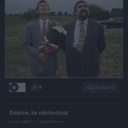
Udostępnij
269
8
Dobrze, że odchodzisz
przez
LightY
— 1 tydzień temu