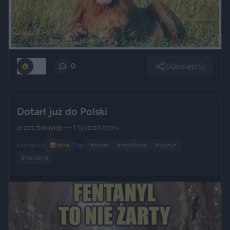
Udostępnij
246
0
Dotarł już do Polski
przez
tiwuyop
— 1 tydzień temu
Kategoria:
📦
Inne
Tagi:
#życie
#modlitwa
#kryzys
#fentanyl