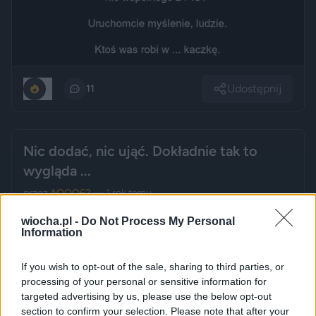
Udostępnij
0
11
Nic dodać, nic ująć. Dokładnie tak to
wygląda ...
przez
AQQQ62
— 1 rok temu
Kategoria:
🏛️
Polityka
wiocha.pl -
Do Not Process My Personal
Information
If you wish to opt-out of the sale, sharing to third parties, or
processing of your personal or sensitive information for
targeted advertising by us, please use the below opt-out
section to confirm your selection. Please note that after your