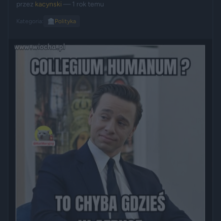
przez
kacynski
— 1 rok temu
Kategoria:
🏛️
Polityka