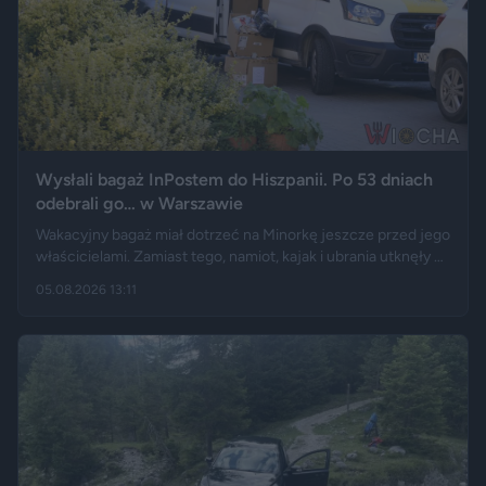
Wysłali bagaż InPostem do Hiszpanii. Po 53 dniach
odebrali go… w Warszawie
Wakacyjny bagaż miał dotrzeć na Minorkę jeszcze przed jego
właścicielami. Zamiast tego, namiot, kajak i ubrania utknęły w
hiszpańskim centrum logistycznym, a przesyłka wróciła do
05.08.2026 13:11
Polski długo po zakończeniu urlopu. Historię opisały m.in.
"Wyborcza", Bankier, a nagranie z finału tej podróży szybko
rozeszło się na portalu X.