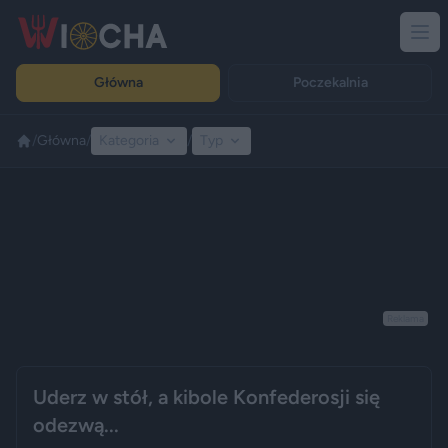
Główna
Poczekalnia
/
Główna
/
Kategoria
/
Typ
Reklama
Uderz w stół, a kibole Konfederosji się
odezwą...