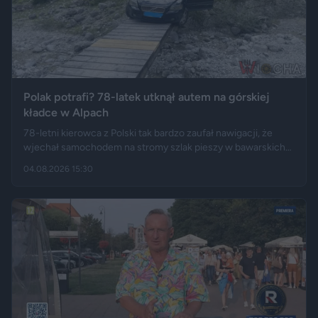
Polak potrafi? 78-latek utknął autem na górskiej
kładce w Alpach
78-letni kierowca z Polski tak bardzo zaufał nawigacji, że
wjechał samochodem na stromy szlak pieszy w bawarskich
Alpach. Jego Volvo pokonało trasę, którą – zdaniem
04.08.2026 15:30
miejscowych służb – trudno byłoby przejechać nawet
ciągnikiem. Podróż zakończyła się dopiero na drewnianej
kładce, na której auto zawisło podwoziem.