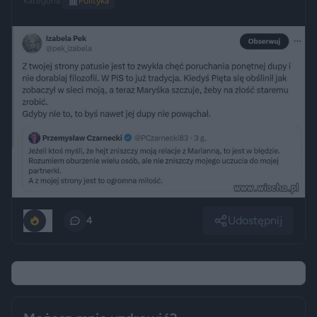
Kategoria:
🏛️
Polityka
Udostępnij
0
4