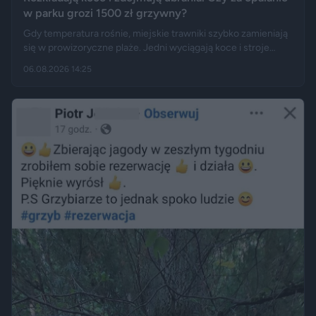
w parku grozi 1500 zł grzywny?
Gdy temperatura rośnie, miejskie trawniki szybko zamieniają
się w prowizoryczne plaże. Jedni wyciągają koce i stroje
kąpielowe, inni pytają, czy takie widoki w centrum miasta są
06.08.2026 14:25
legalne. Jak opisują Gazeta.pl i „Rzeczpospolita”, samo
opalanie się w miejscu publicznym zwykle nie jest
wykroczeniem. Granica może jednak zostać przekroczona
przez nagość, złamanie regulaminu parku albo zajęcie
trawnika, który nie został przeznaczony do rekreacji.