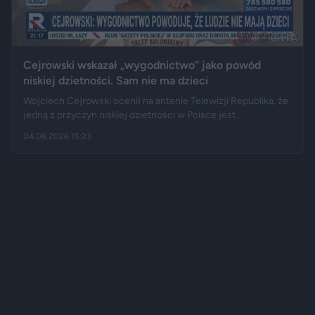
Cejrowski wskazał „wygodnictwo” jako powód
niskiej dzietności. Sam nie ma dzieci
Wojciech Cejrowski ocenił na antenie Telewizji Republika, że
jedną z przyczyn niskiej dzietności w Polsce jest
„wygodnictwo” młodych ludzi, którzy wolą karierę, rozrywkę i
04.08.2026 15:23
psa niż obowiązki związane z wychowaniem dziecka.
Tygodnik "Do Rzeczy" opisuje jego słowa jako ostrą diagnozę,
natomiast portal "Jastrząb Post" zwraca uwagę, że sam
podróżnik nie ma potomstwa. Badania pokazują jednak, że
decyzje dotyczące rodzicielstwa są znacznie bardziej
skomplikowane.