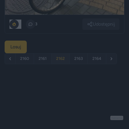
Udostępnij
0
3
Losuj
2160
2161
2162
2163
2164
Reklama