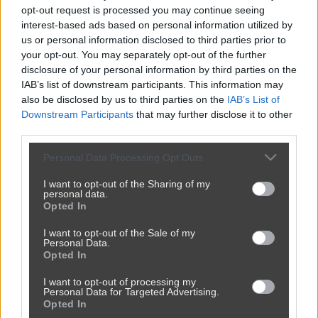
opt-out request is processed you may continue seeing
interest-based ads based on personal information utilized by
us or personal information disclosed to third parties prior to
your opt-out. You may separately opt-out of the further
disclosure of your personal information by third parties on the
IAB’s list of downstream participants. This information may
also be disclosed by us to third parties on the
IAB’s List of
Downstream Participants
that may further disclose it to other
third parties.
Personal Data Processing Opt Outs
Udostępnij
0
6
I want to opt-out of the Sharing of my
personal data.
Opted In
I want to opt-out of the Sale of my
Personal Data.
Opted In
W odwiedziny
I want to opt-out of processing my
przez
FameMonster
— 1 rok temu
Personal Data for Targeted Advertising.
Opted In
Kategoria:
😂
Śmieszne