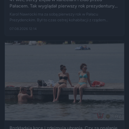
Pałacem. Tak wyglądał pierwszy rok prezydentury
Karola Nawrockiego
Karol Nawrocki ma za sobą pierwszy rok w Pałacu
Prezydenckim. Był to czas ostrej kohabitacji z rządem
Donalda Tuska, aż 41 wet i licznych sporów o ustawy. Nie
07.08.2026 12:14
brakowało też wydarzeń z zupełnie innej kategorii: w
kancelarii pojawił się Jerzy Zięba, a rocznicę zaprzysiężenia
uświetnił występ rapera, Eldo. Pierwszy rok prezydentury
podsumowują m.in. Fakt, Demagog, „Gazeta Wyborcza” i „Do
Rzeczy”.
Rozkładają koce i zdejmują ubrania. Czy za opalanie