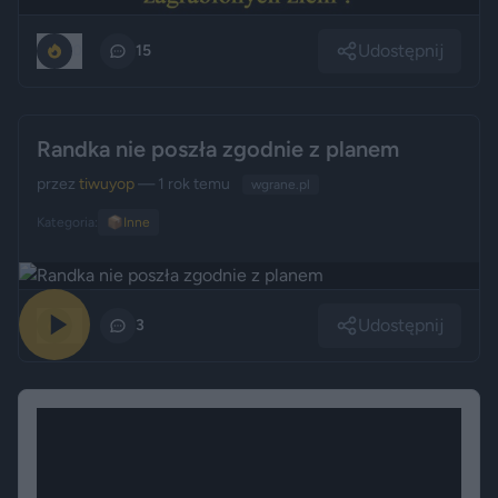
Udostępnij
0
15
Randka nie poszła zgodnie z planem
przez
tiwuyop
— 1 rok temu
wgrane.pl
Kategoria:
📦
Inne
Udostępnij
0
3