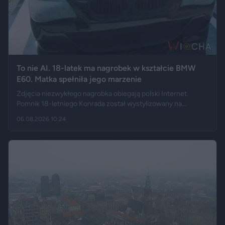
To nie AI. 18-latek ma nagrobek w kształcie BMW
E60. Matka spełniła jego marzenie
Zdjęcia niezwykłego nagrobka obiegają polski Internet.
Pomnik 18-letniego Konrada został wystylizowany na
samochód BMW E60 – ma charakterystyczny grill, reflektory,
06.08.2026 10:24
logo marki, a nawet elementy przypominające układ
wydechowy. W ten sposób matka zmarłego chciała
upamiętnić jego motoryzacyjną pasję.