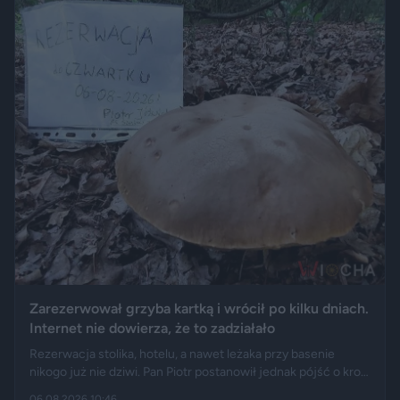
Zarezerwował grzyba kartką i wrócił po kilku dniach.
Internet nie dowierza, że to zadziałało
Rezerwacja stolika, hotelu, a nawet leżaka przy basenie
nikogo już nie dziwi. Pan Piotr postanowił jednak pójść o krok
dalej i „zarezerwował” grzyba rosnącego w lesie. Jak opisuje
06.08.2026 10:46