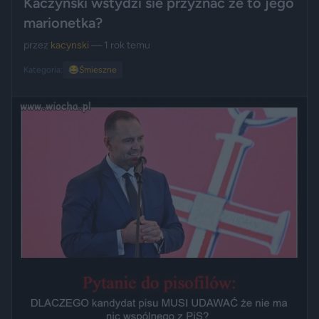
Kaczynski wstydzi sie przyznac ze to jego
marionetka?
przez
kacynski
— 1 rok temu
Kategoria:
😂
Śmieszne