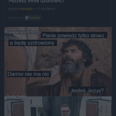
Możesz mnie uzdrowić?
przez
mareqqh
— 1 rok temu
Kategoria:
🏛️
Polityka