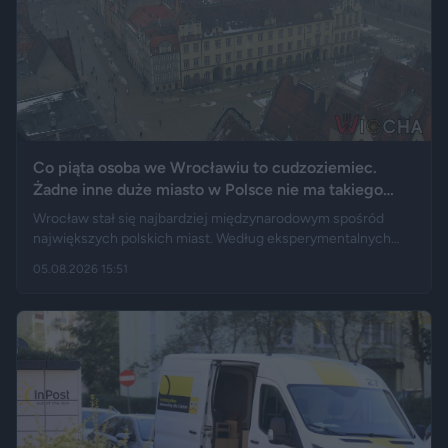
Co piąta osoba we Wrocławiu to cudzoziemiec.
Żadne inne duże miasto w Polsce nie ma takiego
wyniku
Wrocław stał się najbardziej międzynarodowym spośród
największych polskich miast. Według eksperymentalnych
danych GUS cudzoziemcy stanowią 19,5 proc. osób
05.08.2026 15:51
przebywających w stolicy Dolnego Śląska. Informacja
wywołała gorącą dyskusję w mediach społecznościowych —
od głosów o rozwoju miasta, po komentarze wieszczące
koniec świata, jaki znamy.