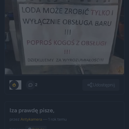
Udostępnij
0
2
Iza prawdę pisze,
przez
Antykamera
— 1 rok temu