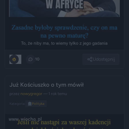
Udostępnij
0
10
Już Kościuszko o tym mówił
przez
nowygregor
— 1 rok temu
Kategoria:
🏛️
Polityka