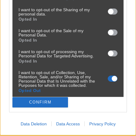
I want to opt-out of the Sharing of my
personal data.
Opted In
Płomienny taniec techno
I want to opt-out of the Sale of my
przez
Admin
— 2 lata temu
YouTube
Personal Data.
Opted In
Kategoria:
📦
Inne
I want to opt-out of processing my
Personal Data for Targeted Advertising.
Opted In
I want to opt-out of Collection, Use,
Retention, Sale, and/or Sharing of my
Personal Data that Is Unrelated with the
Purposes for which it was collected.
Opted Out
CONFIRM
Data Deletion
Data Access
Privacy Policy