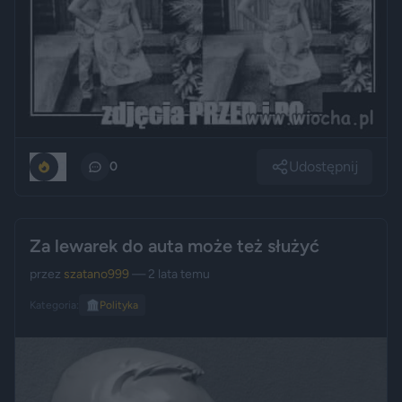
Udostępnij
0
0
Za lewarek do auta może też służyć
przez
szatano999
— 2 lata temu
Kategoria:
🏛️
Polityka