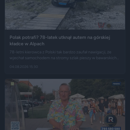
Polak potrafi? 78-latek utknął autem na górskiej
kładce w Alpach
78-letni kierowca z Polski tak bardzo zaufał nawigacji, że
wjechał samochodem na stromy szlak pieszy w bawarskich
Alpach. Jego Volvo pokonało trasę, którą – zdaniem
04.08.2026 15:30
miejscowych służb – trudno byłoby przejechać nawet
ciągnikiem. Podróż zakończyła się dopiero na drewnianej
kładce, na której auto zawisło podwoziem.