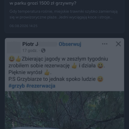
w parku grozi 1500 zł grzywny?
Gdy temperatura rośnie, miejskie trawniki szybko zamieniają
się w prowizoryczne plaże. Jedni wyciągają koce i stroje
kąpielowe, inni pytają, czy takie widoki w centrum miasta są
06.08.2026 14:25
legalne. Jak opisują Gazeta.pl i „Rzeczpospolita”, samo
opalanie się w miejscu publicznym zwykle nie jest
wykroczeniem. Granica może jednak zostać przekroczona
przez nagość, złamanie regulaminu parku albo zajęcie
trawnika, który nie został przeznaczony do rekreacji.