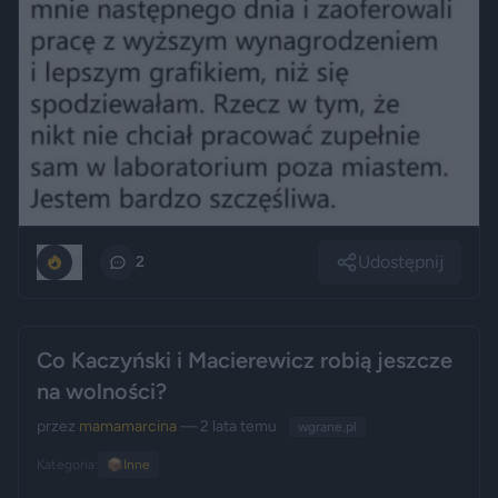
Udostępnij
0
2
Co Kaczyński i Macierewicz robią jeszcze
na wolności?
przez
mamamarcina
— 2 lata temu
wgrane.pl
Kategoria:
📦
Inne