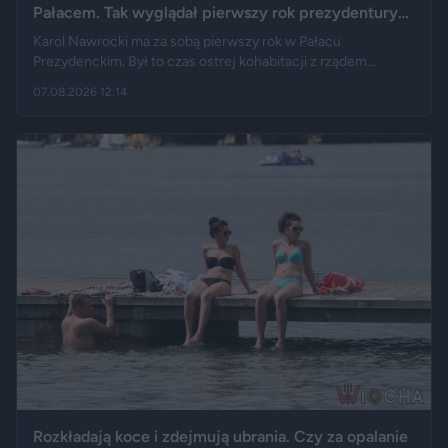
Pałacem. Tak wyglądał pierwszy rok prezydentury
Karola Nawrockiego
Karol Nawrocki ma za sobą pierwszy rok w Pałacu
Prezydenckim. Był to czas ostrej kohabitacji z rządem
Donalda Tuska, aż 41 wet i licznych sporów o ustawy. Nie
07.08.2026 12:14
brakowało też wydarzeń z zupełnie innej kategorii: w
kancelarii pojawił się Jerzy Zięba, a rocznicę zaprzysiężenia
uświetnił występ rapera, Eldo. Pierwszy rok prezydentury
podsumowują m.in. Fakt, Demagog, „Gazeta Wyborcza” i „Do
Rzeczy”.
Rozkładają koce i zdejmują ubrania. Czy za opalanie