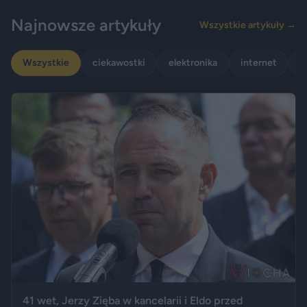
Najnowsze artykuły
Wszystkie artykuły →
Wszystkie
ciekawostki
elektronika
internet
p
41 wet, Jerzy Zięba w kancelarii i Eldo przed