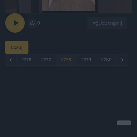
Udostępnij
0
0
Losuj
2776
2777
2778
2779
2780
Reklama