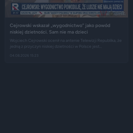
Cejrowski wskazał „wygodnictwo” jako powód
niskiej dzietności. Sam nie ma dzieci
Wojciech Cejrowski ocenił na antenie Telewizji Republika, że
jedną z przyczyn niskiej dzietności w Polsce jest
„wygodnictwo” młodych ludzi, którzy wolą karierę, rozrywkę i
04.08.2026 15:23
psa niż obowiązki związane z wychowaniem dziecka.
Tygodnik "Do Rzeczy" opisuje jego słowa jako ostrą diagnozę,
natomiast portal "Jastrząb Post" zwraca uwagę, że sam
podróżnik nie ma potomstwa. Badania pokazują jednak, że
decyzje dotyczące rodzicielstwa są znacznie bardziej
skomplikowane.