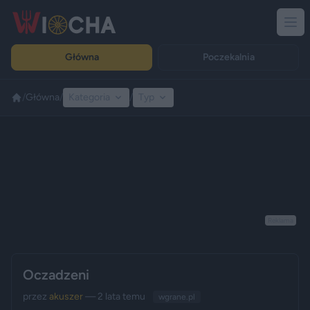
Główna
Poczekalnia
/
Główna
/
Kategoria
/
Typ
Reklama
Oczadzeni
przez
akuszer
— 2 lata temu
wgrane.pl