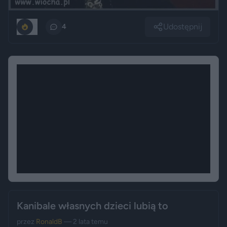
Udostępnij
0
4
Kanibale własnych dzieci lubią to
przez
RonaldB
— 2 lata temu