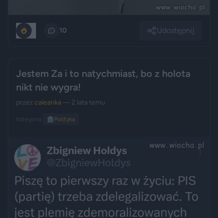
Udostępnij
0
10
Jestem Za i to natychmiast, bo z holota
nikt nie wygra!
przez
caleanka
— 2 lata temu
Kategoria:
🏛️
Polityka