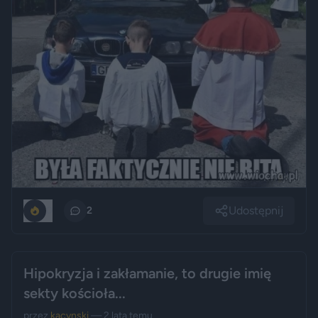
Udostępnij
0
2
Hipokryzja i zakłamanie, to drugie imię
sekty kościoła...
przez
kacynski
— 2 lata temu