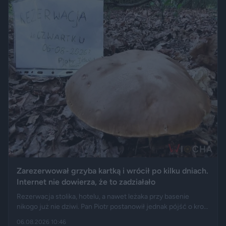
Zarezerwował grzyba kartką i wrócił po kilku dniach.
Internet nie dowierza, że to zadziałało
Rezerwacja stolika, hotelu, a nawet leżaka przy basenie
nikogo już nie dziwi. Pan Piotr postanowił jednak pójść o krok
dalej i „zarezerwował” grzyba rosnącego w lesie. Jak opisuje
06.08.2026 10:46