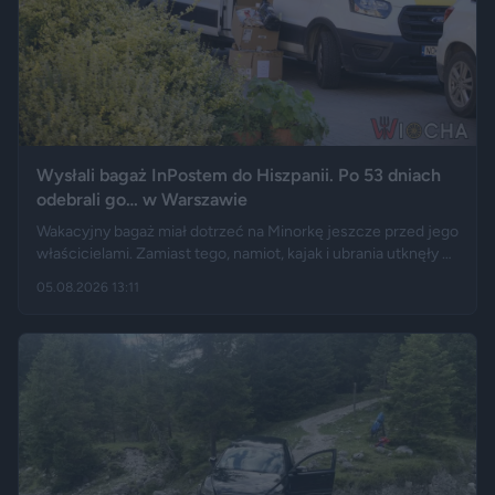
Wysłali bagaż InPostem do Hiszpanii. Po 53 dniach
odebrali go… w Warszawie
Wakacyjny bagaż miał dotrzeć na Minorkę jeszcze przed jego
właścicielami. Zamiast tego, namiot, kajak i ubrania utknęły w
hiszpańskim centrum logistycznym, a przesyłka wróciła do
05.08.2026 13:11
Polski długo po zakończeniu urlopu. Historię opisały m.in.
"Wyborcza", Bankier, a nagranie z finału tej podróży szybko
rozeszło się na portalu X.