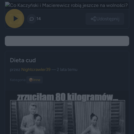
Udostępnij
0
14
Dieta cud
przez
Nightcrawler39
— 2 lata temu
Kategoria:
📦
Inne