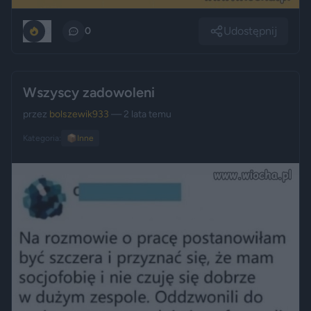
Udostępnij
0
0
Wszyscy zadowoleni
przez
bolszewik933
— 2 lata temu
Kategoria:
📦
Inne