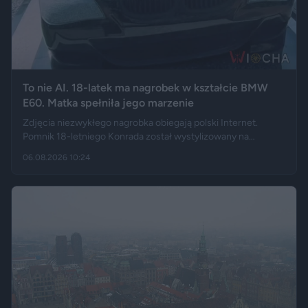
To nie AI. 18-latek ma nagrobek w kształcie BMW
E60. Matka spełniła jego marzenie
Zdjęcia niezwykłego nagrobka obiegają polski Internet.
Pomnik 18-letniego Konrada został wystylizowany na
samochód BMW E60 – ma charakterystyczny grill, reflektory,
06.08.2026 10:24
logo marki, a nawet elementy przypominające układ
wydechowy. W ten sposób matka zmarłego chciała
upamiętnić jego motoryzacyjną pasję.