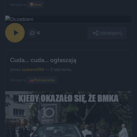
Kategoria:
📦
Inne
Udostępnij
0
6
Cuda... cuda... ogłaszają
przez
szatano999
— 2 lata temu
Kategoria:
🚗
Motowiocha