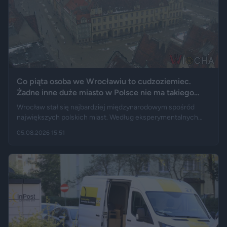
Co piąta osoba we Wrocławiu to cudzoziemiec.
Żadne inne duże miasto w Polsce nie ma takiego
wyniku
Wrocław stał się najbardziej międzynarodowym spośród
największych polskich miast. Według eksperymentalnych
danych GUS cudzoziemcy stanowią 19,5 proc. osób
05.08.2026 15:51
przebywających w stolicy Dolnego Śląska. Informacja
wywołała gorącą dyskusję w mediach społecznościowych —
od głosów o rozwoju miasta, po komentarze wieszczące
koniec świata, jaki znamy.