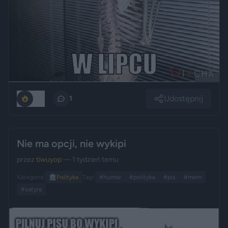
Udostępnij
190
1
Nie ma opcji, nie wykipi
przez
tiwuyop
— 1 tydzień temu
Kategoria:
🏛️
Polityka
Tagi:
#humor
#polityka
#pis
#mem
#satyra