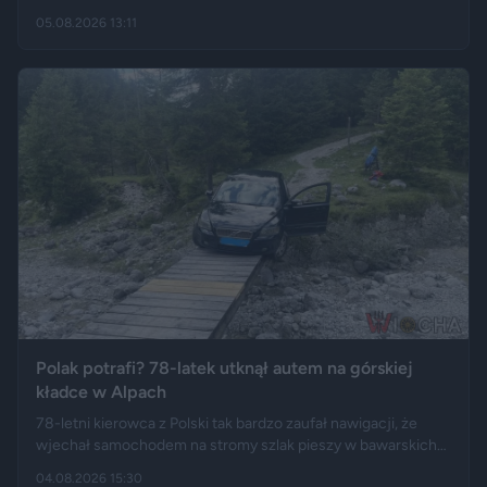
hiszpańskim centrum logistycznym, a przesyłka wróciła do
05.08.2026 13:11
Polski długo po zakończeniu urlopu. Historię opisały m.in.
"Wyborcza", Bankier, a nagranie z finału tej podróży szybko
rozeszło się na portalu X.
Polak potrafi? 78-latek utknął autem na górskiej
kładce w Alpach
78-letni kierowca z Polski tak bardzo zaufał nawigacji, że
wjechał samochodem na stromy szlak pieszy w bawarskich
Alpach. Jego Volvo pokonało trasę, którą – zdaniem
04.08.2026 15:30