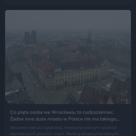
logo marki, a nawet elementy przypominające układ
wydechowy. W ten sposób matka zmarłego chciała
upamiętnić jego motoryzacyjną pasję.
Co piąta osoba we Wrocławiu to cudzoziemiec.
Żadne inne duże miasto w Polsce nie ma takiego
wyniku
Wrocław stał się najbardziej międzynarodowym spośród
największych polskich miast. Według eksperymentalnych