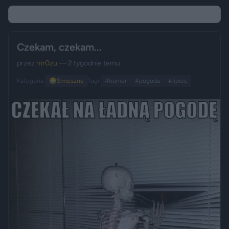
Czekam, czekam...
przez
mr0zu
— 2 tygodnie temu
Kategoria:
😂
Śmieszne
Tagi:
#humor
#pogoda
#lipiec