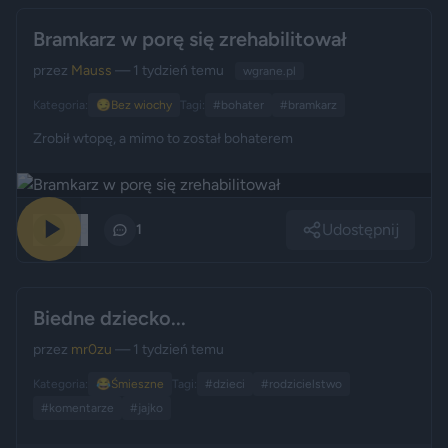
Bramkarz w porę się zrehabilitował
przez
Mauss
— 1 tydzień temu
wgrane.pl
Kategoria:
😏
Bez wiochy
Tagi:
#bohater
#bramkarz
Zrobił wtopę, a mimo to został bohaterem
Udostępnij
145
1
Biedne dziecko...
przez
mr0zu
— 1 tydzień temu
Kategoria:
😂
Śmieszne
Tagi:
#dzieci
#rodzicielstwo
#komentarze
#jajko