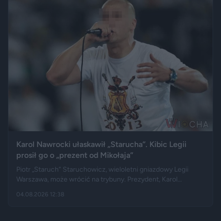
podróżnik nie ma potomstwa. Badania pokazują jednak, że
decyzje dotyczące rodzicielstwa są znacznie bardziej
skomplikowane.
Karol Nawrocki ułaskawił „Starucha”. Kibic Legii
prosił go o „prezent od Mikołaja”
Piotr „Staruch” Staruchowicz, wieloletni gniazdowy Legii
Warszawa, może wrócić na trybuny. Prezydent, Karol
Nawrocki darował mu zakaz wstępu na imprezy masowe i
04.08.2026 12:38
zarządził cofnięcie skazania. Kilka miesięcy wcześniej kibic
zadzwonił do programu na żywo i osobiście poprosił głowę
państwa o ułaskawienie.