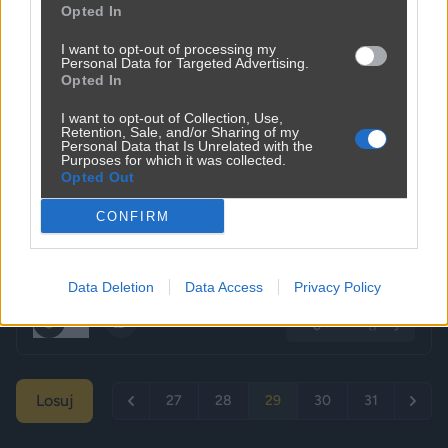
Opted In
Polityczna rzeź dopiero się zaczyna. PiS idzie na wojnę z
Morawieckim
I want to opt-out of processing my
Personal Data for Targeted Advertising.
Opted In
I want to opt-out of Collection, Use,
Retention, Sale, and/or Sharing of my
Personal Data that Is Unrelated with the
Purposes for which it was collected.
Opted Out
CONFIRM
Data Deletion
Data Access
Privacy Policy
Udostępnij
353
12
Losuj
27
28
29
30
31