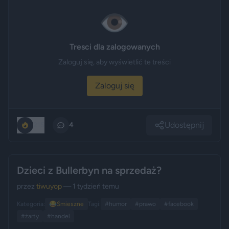
👁️
Tresci dla zalogowanych
Zaloguj się, aby wyświetlić te treści
Zaloguj się
Udostępnij
215
4
Dzieci z Bullerbyn na sprzedaż?
przez
tiwuyop
— 1 tydzień temu
Kategoria:
😂
Śmieszne
Tagi:
#humor
#prawo
#facebook
#żarty
#handel