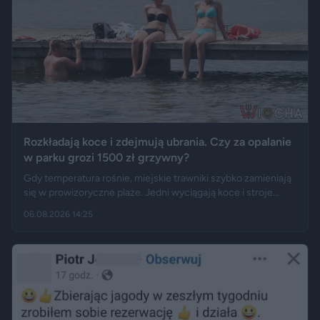
Rozkładają koce i zdejmują ubrania. Czy za opalanie
w parku grozi 1500 zł grzywny?
Gdy temperatura rośnie, miejskie trawniki szybko zamieniają
się w prowizoryczne plaże. Jedni wyciągają koce i stroje
kąpielowe, inni pytają, czy takie widoki w centrum miasta są
06.08.2026 14:25
legalne. Jak opisują Gazeta.pl i „Rzeczpospolita”, samo
opalanie się w miejscu publicznym zwykle nie jest
wykroczeniem. Granica może jednak zostać przekroczona
przez nagość, złamanie regulaminu parku albo zajęcie
trawnika, który nie został przeznaczony do rekreacji.