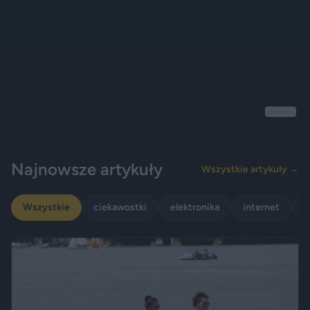
Reklama
Najnowsze artykuły
Wszystkie artykuły →
Wszystkie
ciekawostki
elektronika
internet
p