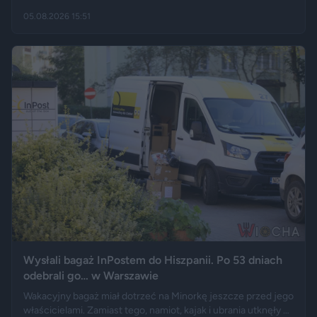
danych GUS cudzoziemcy stanowią 19,5 proc. osób
05.08.2026 15:51
przebywających w stolicy Dolnego Śląska. Informacja
wywołała gorącą dyskusję w mediach społecznościowych —
od głosów o rozwoju miasta, po komentarze wieszczące
koniec świata, jaki znamy.
Wysłali bagaż InPostem do Hiszpanii. Po 53 dniach
odebrali go… w Warszawie
Wakacyjny bagaż miał dotrzeć na Minorkę jeszcze przed jego
właścicielami. Zamiast tego, namiot, kajak i ubrania utknęły w