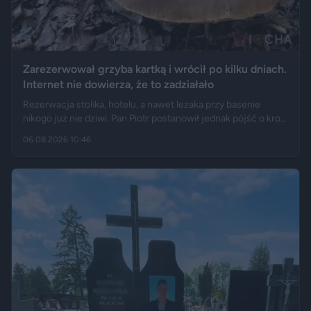
Zarezerwował grzyba kartką i wrócił po kilku dniach.
Internet nie dowierza, że to zadziałało
Rezerwacja stolika, hotelu, a nawet leżaka przy basenie
nikogo już nie dziwi. Pan Piotr postanowił jednak pójść o krok
dalej i „zarezerwował” grzyba rosnącego w lesie. Jak opisuje
06.08.2026 10:46
„Fakt”, po kilku dniach wrócił w to samo miejsce i odkrył, że
eksperyment zakończył się sukcesem.