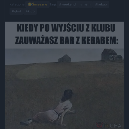
Kategoria:
😂
Śmieszne
Tagi:
#weekend
#mem
#kebab
#głód
#klub