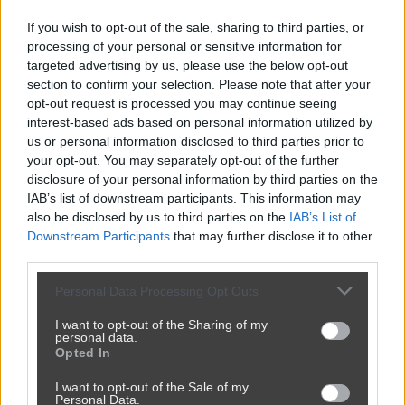
If you wish to opt-out of the sale, sharing to third parties, or
Syryjczyk próbował przedostać się z
processing of your personal or sensitive information for
Polski do Białorusi
targeted advertising by us, please use the below opt-out
section to confirm your selection. Please note that after your
przez
slimjarson
— 1 tydzień temu
wgrane.pl
opt-out request is processed you may continue seeing
interest-based ads based on personal information utilized by
Kategoria:
🏛️
Polityka
Tagi:
#granica
#syryjczyk
us or personal information disclosed to third parties prior to
your opt-out. You may separately opt-out of the further
disclosure of your personal information by third parties on the
IAB’s list of downstream participants. This information may
Udostępnij
144
4
also be disclosed by us to third parties on the
IAB’s List of
Downstream Participants
that may further disclose it to other
third parties.
Personal Data Processing Opt Outs
I want to opt-out of the Sharing of my
Trzy prawice, zero przyszłości.
personal data.
Opted In
przez
pucia
— 1 tydzień temu
I want to opt-out of the Sale of my
Kategoria:
😏
Bez wiochy
Tagi:
#polskie realia
Personal Data.