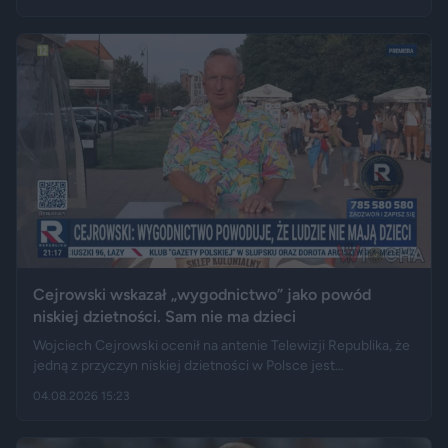
miejscowych służb – trudno byłoby przejechać nawet
ciągnikiem. Podróż zakończyła się dopiero na drewnianej
kładce, na której auto zawisło podwoziem.
Cejrowski wskazał „wygodnictwo” jako powód
niskiej dzietności. Sam nie ma dzieci
Wojciech Cejrowski ocenił na antenie Telewizji Republika, że
jedną z przyczyn niskiej dzietności w Polsce jest
„wygodnictwo” młodych ludzi, którzy wolą karierę, rozrywkę i
04.08.2026 15:23
psa niż obowiązki związane z wychowaniem dziecka.
Tygodnik "Do Rzeczy" opisuje jego słowa jako ostrą diagnozę,
natomiast portal "Jastrząb Post" zwraca uwagę, że sam