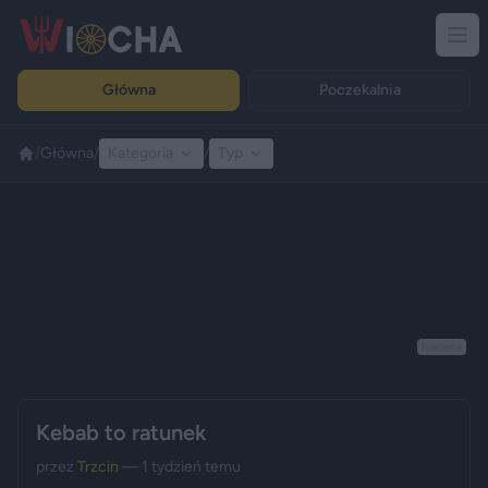
Główna
Poczekalnia
/
Główna
/
Kategoria
/
Typ
Reklama
Kebab to ratunek
przez
Trzcin
— 1 tydzień temu