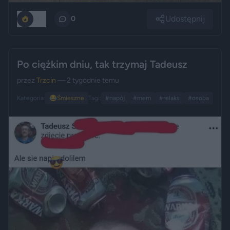
Udostępnij
207
0
Po ciężkim dniu, tak trzymaj Tadeusz
przez
Trzcin
— 2 tygodnie temu
Kategoria:
😂
Śmieszne
Tagi:
#napój
#mem
#relaks
#osoba