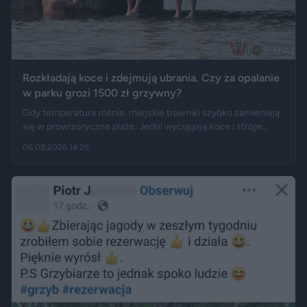
Rozkładają koce i zdejmują ubrania. Czy za opalanie
w parku grozi 1500 zł grzywny?
Gdy temperatura rośnie, miejskie trawniki szybko zamieniają
się w prowizoryczne plaże. Jedni wyciągają koce i stroje
kąpielowe, inni pytają, czy takie widoki w centrum miasta są
06.08.2026 14:25
legalne. Jak opisują Gazeta.pl i „Rzeczpospolita”, samo
opalanie się w miejscu publicznym zwykle nie jest
wykroczeniem. Granica może jednak zostać przekroczona
przez nagość, złamanie regulaminu parku albo zajęcie
trawnika, który nie został przeznaczony do rekreacji.