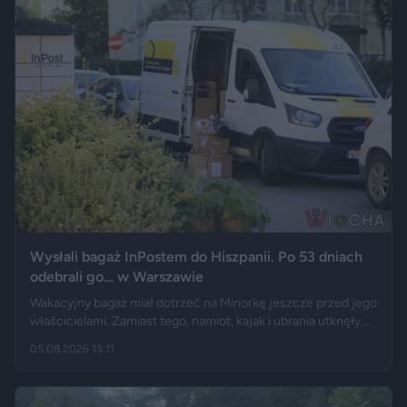
koniec świata, jaki znamy.
Wysłali bagaż InPostem do Hiszpanii. Po 53 dniach
odebrali go… w Warszawie
Wakacyjny bagaż miał dotrzeć na Minorkę jeszcze przed jego
właścicielami. Zamiast tego, namiot, kajak i ubrania utknęły w
hiszpańskim centrum logistycznym, a przesyłka wróciła do
05.08.2026 13:11
Polski długo po zakończeniu urlopu. Historię opisały m.in.
"Wyborcza", Bankier, a nagranie z finału tej podróży szybko
rozeszło się na portalu X.