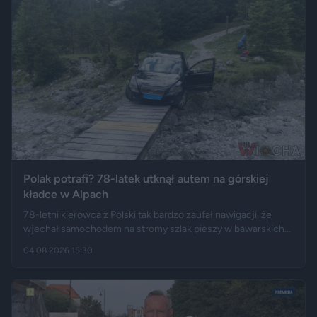
Polak potrafi? 78-latek utknął autem na górskiej
kładce w Alpach
78-letni kierowca z Polski tak bardzo zaufał nawigacji, że
wjechał samochodem na stromy szlak pieszy w bawarskich
Alpach. Jego Volvo pokonało trasę, którą – zdaniem
04.08.2026 15:30
miejscowych służb – trudno byłoby przejechać nawet
ciągnikiem. Podróż zakończyła się dopiero na drewnianej
kładce, na której auto zawisło podwoziem.