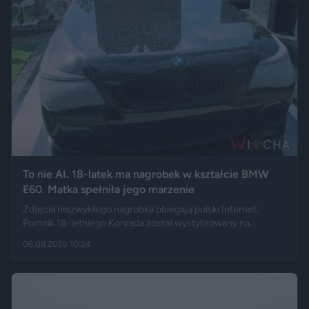
To nie AI. 18-latek ma nagrobek w kształcie BMW
E60. Matka spełniła jego marzenie
Zdjęcia niezwykłego nagrobka obiegają polski Internet.
Pomnik 18-letniego Konrada został wystylizowany na
samochód BMW E60 – ma charakterystyczny grill, reflektory,
06.08.2026 10:24
logo marki, a nawet elementy przypominające układ
wydechowy. W ten sposób matka zmarłego chciała
upamiętnić jego motoryzacyjną pasję.