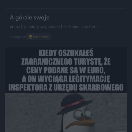
A górale swoje
przez
[Usunięty użytkownik]
— 6 miesięcy temu
Kategoria:
😂
Śmieszne