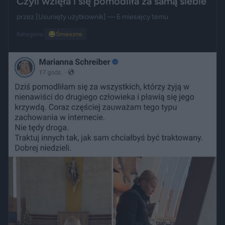
Czyli wzięła i się pomodliła za samą siebie
przez
[Usunięty użytkownik]
— 6 miesięcy temu
Kategoria:
😂
Śmieszne