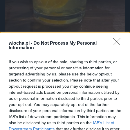
wiocha.pl -
Do Not Process My Personal
Information
If you wish to opt-out of the sale, sharing to third parties, or
Udostępnij
0
7
processing of your personal or sensitive information for
targeted advertising by us, please use the below opt-out
section to confirm your selection. Please note that after your
opt-out request is processed you may continue seeing
Kamera termowizyjna pokazała
interest-based ads based on personal information utilized by
przez
weedjestgit
— 6 miesięcy temu
wgrane.pl
us or personal information disclosed to third parties prior to
your opt-out. You may separately opt-out of the further
Kategoria:
📦
Inne
disclosure of your personal information by third parties on the
IAB’s list of downstream participants. This information may
also be disclosed by us to third parties on the
IAB’s List of
Downstream Participants
that may further disclose it to other