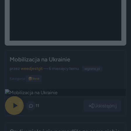
Mobilizacja na Ukrainie
przez
weedjestgit
— 6 miesięcy temu
wgrane.pl
Kategoria:
📦
Inne
Udostępnij
0
11