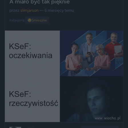
A miało być tak pięknie
przez
slimjarson
— 6 miesięcy temu
Kategoria:
😂
Śmieszne