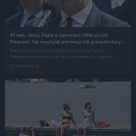
41 wet, Jerzy Zięba w kancelarii i Eldo przed
Pałacem. Tak wyglądał pierwszy rok prezydentury
Karola Nawrockiego
Karol Nawrocki ma za sobą pierwszy rok w Pałacu
Prezydenckim. Był to czas ostrej kohabitacji z rządem
Donalda Tuska, aż 41 wet i licznych sporów o ustawy. Nie
07.08.2026 12:14
brakowało też wydarzeń z zupełnie innej kategorii: w
kancelarii pojawił się Jerzy Zięba, a rocznicę zaprzysiężenia
uświetnił występ rapera, Eldo. Pierwszy rok prezydentury
podsumowują m.in. Fakt, Demagog, „Gazeta Wyborcza” i „Do
Rzeczy”.