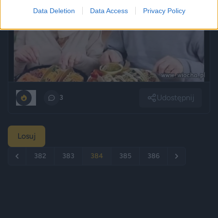
Data Deletion
Data Access
Privacy Policy
Udostępnij
0
3
Losuj
382
383
384
385
386