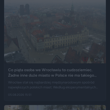
Co piąta osoba we Wrocławiu to cudzoziemiec.
Żadne inne duże miasto w Polsce nie ma takiego
wyniku
Wrocław stał się najbardziej międzynarodowym spośród
największych polskich miast. Według eksperymentalnych
danych GUS cudzoziemcy stanowią 19,5 proc. osób
05.08.2026 15:51
przebywających w stolicy Dolnego Śląska. Informacja
wywołała gorącą dyskusję w mediach społecznościowych —
od głosów o rozwoju miasta, po komentarze wieszczące