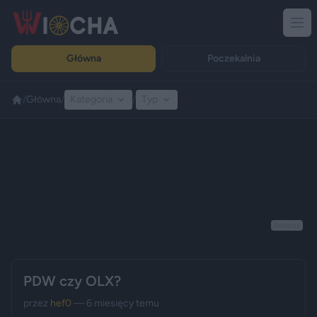
Główna
Poczekalnia
/
Główna
/
Kategoria
/
Typ
Reklama
PDW czy OLX?
przez
hef0
— 6 miesięcy temu