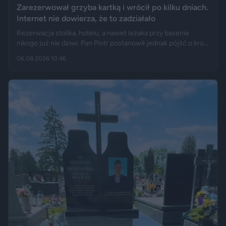
Zarezerwował grzyba kartką i wrócił po kilku dniach.
Internet nie dowierza, że to zadziałało
Rezerwacja stolika, hotelu, a nawet leżaka przy basenie
nikogo już nie dziwi. Pan Piotr postanowił jednak pójść o krok
dalej i „zarezerwował” grzyba rosnącego w lesie. Jak opisuje
06.08.2026 10:46
„Fakt”, po kilku dniach wrócił w to samo miejsce i odkrył, że
eksperyment zakończył się sukcesem.