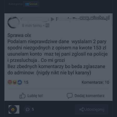
Kategoria:
👥
Social
Udostępnij
0
5