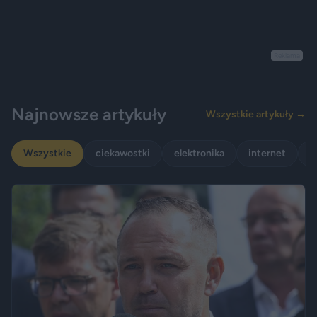
Reklama
Najnowsze artykuły
Wszystkie artykuły →
Wszystkie
ciekawostki
elektronika
internet
p