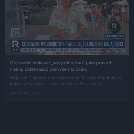
Cejrowski wskazał „wygodnictwo” jako powód
niskiej dzietności. Sam nie ma dzieci
Wojciech Cejrowski ocenił na antenie Telewizji Republika, że
jedną z przyczyn niskiej dzietności w Polsce jest
„wygodnictwo” młodych ludzi, którzy wolą karierę, rozrywkę i
04.08.2026 15:23
psa niż obowiązki związane z wychowaniem dziecka.
Tygodnik "Do Rzeczy" opisuje jego słowa jako ostrą diagnozę,
natomiast portal "Jastrząb Post" zwraca uwagę, że sam
podróżnik nie ma potomstwa. Badania pokazują jednak, że
decyzje dotyczące rodzicielstwa są znacznie bardziej
skomplikowane.