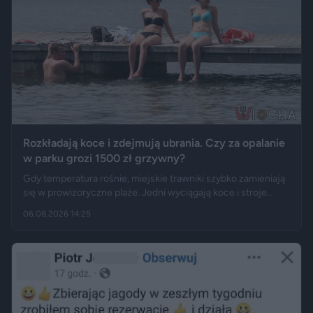
Rozkładają koce i zdejmują ubrania. Czy za opalanie
w parku grozi 1500 zł grzywny?
Gdy temperatura rośnie, miejskie trawniki szybko zamieniają
się w prowizoryczne plaże. Jedni wyciągają koce i stroje
kąpielowe, inni pytają, czy takie widoki w centrum miasta są
06.08.2026 14:25
legalne. Jak opisują Gazeta.pl i „Rzeczpospolita”, samo
opalanie się w miejscu publicznym zwykle nie jest
wykroczeniem. Granica może jednak zostać przekroczona
przez nagość, złamanie regulaminu parku albo zajęcie
trawnika, który nie został przeznaczony do rekreacji.