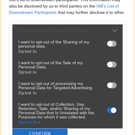
also be disclosed by us to third parties on the
IAB’s List of
Downstream Participants
that may further disclose it to other
third parties.
Personal Data Processing Opt Outs
I want to opt-out of the Sharing of my
personal data.
Opted In
Udostępnij
0
3
I want to opt-out of the Sale of my
Personal Data.
Opted In
I want to opt-out of processing my
Personal Data for Targeted Advertising.
Opted In
Prawdziwy szok
I want to opt-out of Collection, Use,
przez
TYGRYS-1984
— 6 miesięcy temu
Retention, Sale, and/or Sharing of my
Personal Data that Is Unrelated with the
Purposes for which it was collected.
Kategoria:
📦
Inne
Opted Out
CONFIRM