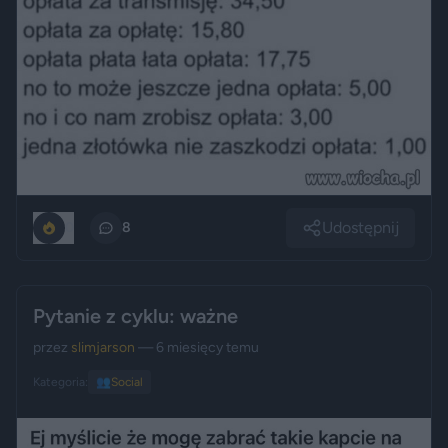
Udostępnij
0
8
Pytanie z cyklu: ważne
przez
slimjarson
— 6 miesięcy temu
Kategoria:
👥
Social