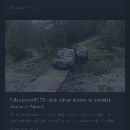
hiszpańskim centrum logistycznym, a przesyłka wróciła do
05.08.2026 13:11
Polski długo po zakończeniu urlopu. Historię opisały m.in.
"Wyborcza", Bankier, a nagranie z finału tej podróży szybko
rozeszło się na portalu X.
Polak potrafi? 78-latek utknął autem na górskiej
kładce w Alpach
78-letni kierowca z Polski tak bardzo zaufał nawigacji, że
wjechał samochodem na stromy szlak pieszy w bawarskich
Alpach. Jego Volvo pokonało trasę, którą – zdaniem
04.08.2026 15:30