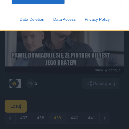
Data Deletion
Data Access
Privacy Policy
Udostępnij
0
2
Losuj
437
438
439
440
441