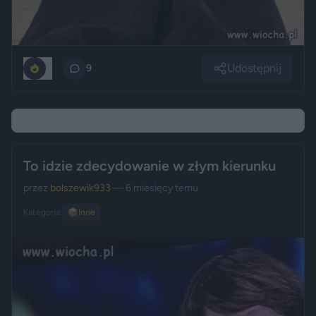
Udostępnij
0
9
To idzie zdecydowanie w złym kierunku
przez
bolszewik933
— 6 miesięcy temu
Kategoria:
📦
Inne