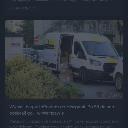
danych GUS cudzoziemcy stanowią 19,5 proc. osób
05.08.2026 15:51
przebywających w stolicy Dolnego Śląska. Informacja
wywołała gorącą dyskusję w mediach społecznościowych —
od głosów o rozwoju miasta, po komentarze wieszczące
koniec świata, jaki znamy.
Wysłali bagaż InPostem do Hiszpanii. Po 53 dniach
odebrali go… w Warszawie
Wakacyjny bagaż miał dotrzeć na Minorkę jeszcze przed jego
właścicielami. Zamiast tego, namiot, kajak i ubrania utknęły w