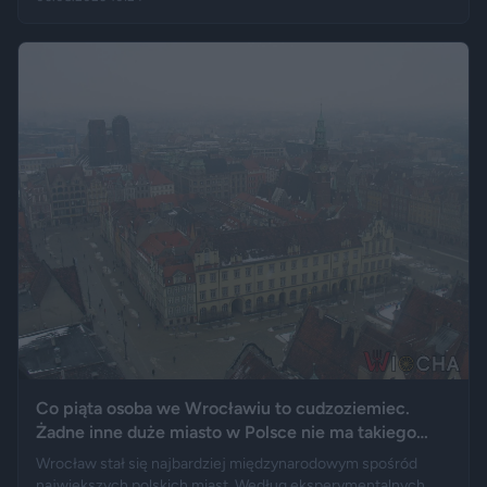
logo marki, a nawet elementy przypominające układ
wydechowy. W ten sposób matka zmarłego chciała
upamiętnić jego motoryzacyjną pasję.
Co piąta osoba we Wrocławiu to cudzoziemiec.
Żadne inne duże miasto w Polsce nie ma takiego
wyniku
Wrocław stał się najbardziej międzynarodowym spośród
największych polskich miast. Według eksperymentalnych