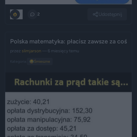
Udostępnij
0
2
Polska matematyka: płacisz zawsze za coś
przez
slimjarson
— 6 miesięcy temu
Kategoria:
😂
Śmieszne