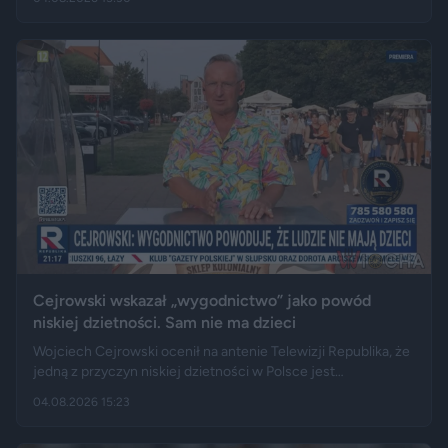
miejscowych służb – trudno byłoby przejechać nawet
ciągnikiem. Podróż zakończyła się dopiero na drewnianej
kładce, na której auto zawisło podwoziem.
Cejrowski wskazał „wygodnictwo” jako powód
niskiej dzietności. Sam nie ma dzieci
Wojciech Cejrowski ocenił na antenie Telewizji Republika, że
jedną z przyczyn niskiej dzietności w Polsce jest
„wygodnictwo” młodych ludzi, którzy wolą karierę, rozrywkę i
04.08.2026 15:23
psa niż obowiązki związane z wychowaniem dziecka.
Tygodnik "Do Rzeczy" opisuje jego słowa jako ostrą diagnozę,