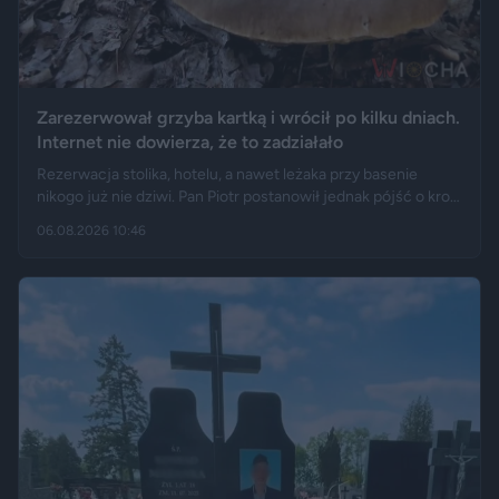
Zarezerwował grzyba kartką i wrócił po kilku dniach.
Internet nie dowierza, że to zadziałało
Rezerwacja stolika, hotelu, a nawet leżaka przy basenie
nikogo już nie dziwi. Pan Piotr postanowił jednak pójść o krok
dalej i „zarezerwował” grzyba rosnącego w lesie. Jak opisuje
06.08.2026 10:46
„Fakt”, po kilku dniach wrócił w to samo miejsce i odkrył, że
eksperyment zakończył się sukcesem.