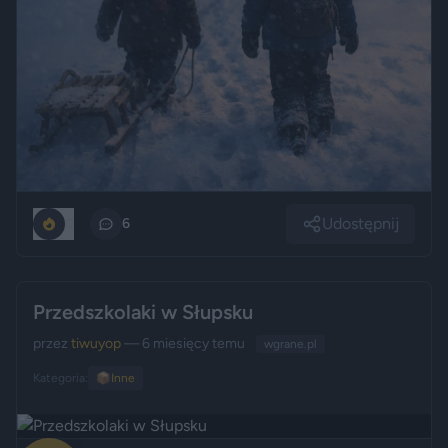
Udostępnij
0
6
Przedszkolaki w Słupsku
przez
tiwuyop
— 6 miesięcy temu
wgrane.pl
Kategoria:
📦
Inne