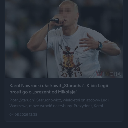
natomiast portal "Jastrząb Post" zwraca uwagę, że sam
podróżnik nie ma potomstwa. Badania pokazują jednak, że
decyzje dotyczące rodzicielstwa są znacznie bardziej
skomplikowane.
Karol Nawrocki ułaskawił „Starucha”. Kibic Legii
prosił go o „prezent od Mikołaja”
Piotr „Staruch” Staruchowicz, wieloletni gniazdowy Legii
Warszawa, może wrócić na trybuny. Prezydent, Karol
Nawrocki darował mu zakaz wstępu na imprezy masowe i
04.08.2026 12:38
zarządził cofnięcie skazania. Kilka miesięcy wcześniej kibic
zadzwonił do programu na żywo i osobiście poprosił głowę