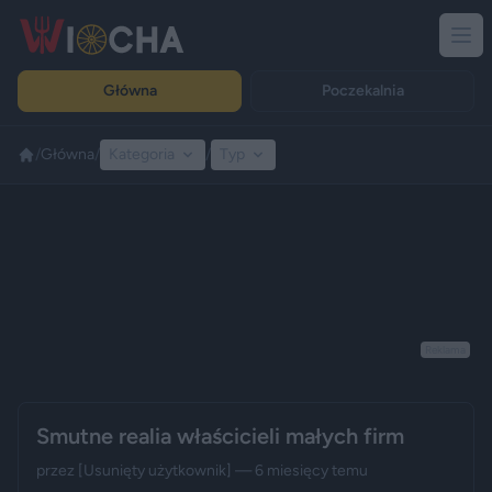
Główna
Poczekalnia
/
Główna
/
Kategoria
/
Typ
Reklama
Smutne realia właścicieli małych firm
przez
[Usunięty użytkownik]
— 6 miesięcy temu