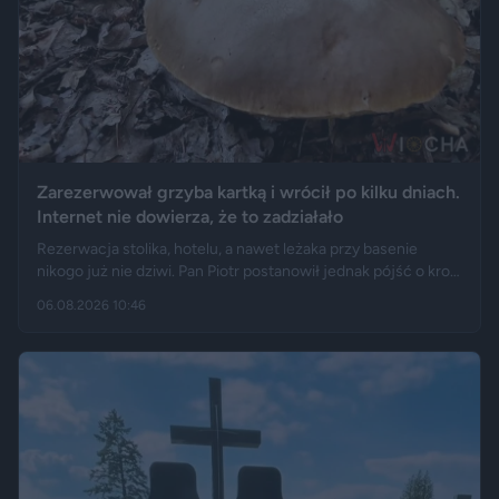
Zarezerwował grzyba kartką i wrócił po kilku dniach.
Internet nie dowierza, że to zadziałało
Rezerwacja stolika, hotelu, a nawet leżaka przy basenie
nikogo już nie dziwi. Pan Piotr postanowił jednak pójść o krok
dalej i „zarezerwował” grzyba rosnącego w lesie. Jak opisuje
06.08.2026 10:46
„Fakt”, po kilku dniach wrócił w to samo miejsce i odkrył, że
eksperyment zakończył się sukcesem.