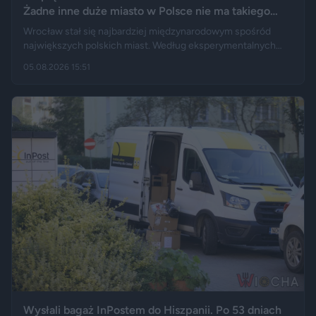
Żadne inne duże miasto w Polsce nie ma takiego
wyniku
Wrocław stał się najbardziej międzynarodowym spośród
największych polskich miast. Według eksperymentalnych
danych GUS cudzoziemcy stanowią 19,5 proc. osób
05.08.2026 15:51
przebywających w stolicy Dolnego Śląska. Informacja
wywołała gorącą dyskusję w mediach społecznościowych —
od głosów o rozwoju miasta, po komentarze wieszczące
koniec świata, jaki znamy.
Wysłali bagaż InPostem do Hiszpanii. Po 53 dniach