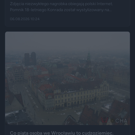
Zdjęcia niezwykłego nagrobka obiegają polski Internet.
Pomnik 18-letniego Konrada został wystylizowany na
samochód BMW E60 – ma charakterystyczny grill, reflektory,
06.08.2026 10:24
logo marki, a nawet elementy przypominające układ
wydechowy. W ten sposób matka zmarłego chciała
upamiętnić jego motoryzacyjną pasję.
Co piąta osoba we Wrocławiu to cudzoziemiec.