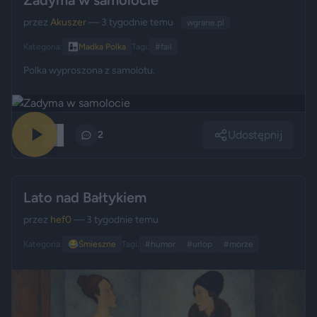
przez
Akuszer
— 3 tygodnie temu
wgrane.pl
Kategoria:
👩‍👧
Madka Polka
Tagi:
#fail
Polka wyproszona z samolotu.
Udostępnij
245
2
Lato nad Bałtykiem
przez
hef0
— 3 tygodnie temu
Kategoria:
😂
Śmieszne
Tagi:
#humor
#urlop
#morze