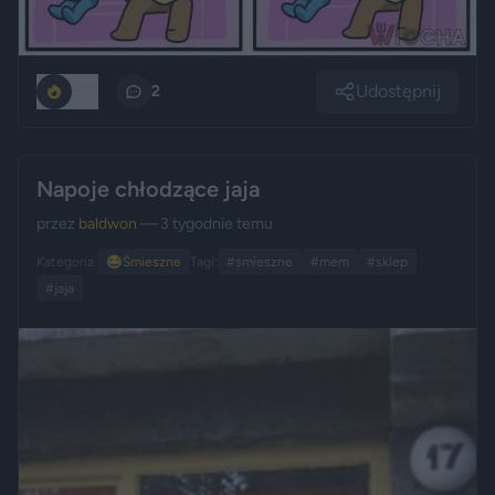
Udostępnij
325
2
Napoje chłodzące jaja
przez
baldwon
— 3 tygodnie temu
Kategoria:
😂
Śmieszne
Tagi:
#smieszne
#mem
#sklep
#jaja