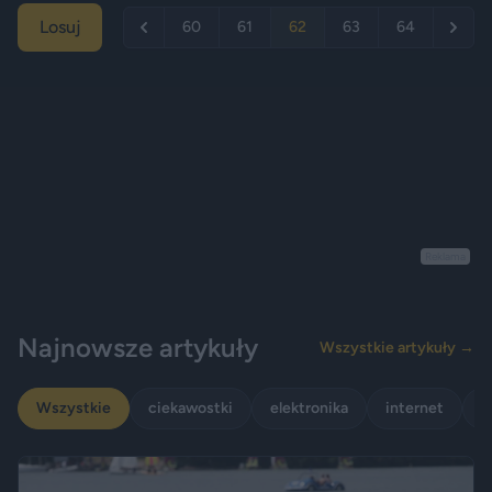
Losuj
60
61
62
63
64
Reklama
Najnowsze artykuły
Wszystkie artykuły →
Wszystkie
ciekawostki
elektronika
internet
p