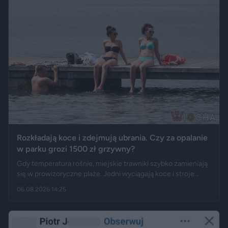
Rozkładają koce i zdejmują ubrania. Czy za opalanie
w parku grozi 1500 zł grzywny?
Gdy temperatura rośnie, miejskie trawniki szybko zamieniają
się w prowizoryczne plaże. Jedni wyciągają koce i stroje
kąpielowe, inni pytają, czy takie widoki w centrum miasta są
06.08.2026 14:25
legalne. Jak opisują Gazeta.pl i „Rzeczpospolita”, samo
opalanie się w miejscu publicznym zwykle nie jest
wykroczeniem. Granica może jednak zostać przekroczona
przez nagość, złamanie regulaminu parku albo zajęcie