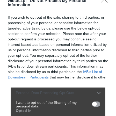
wiocha.pl -
Do Not Process My Personal
Information
Udostępnij
204
0
If you wish to opt-out of the sale, sharing to third parties, or
processing of your personal or sensitive information for
targeted advertising by us, please use the below opt-out
section to confirm your selection. Please note that after your
opt-out request is processed you may continue seeing
interest-based ads based on personal information utilized by
us or personal information disclosed to third parties prior to
Może oddaj za darmo?
your opt-out. You may separately opt-out of the further
disclosure of your personal information by third parties on the
przez
hef0
— 3 tygodnie temu
IAB’s list of downstream participants. This information may
Kategoria:
😂
Śmieszne
Tagi:
#humor
#rodzina
#memy
also be disclosed by us to third parties on the
IAB’s List of
#nieruchomości
#zabrze
Downstream Participants
that may further disclose it to other
third parties.
Personal Data Processing Opt Outs
I want to opt-out of the Sharing of my
personal data.
Opted In