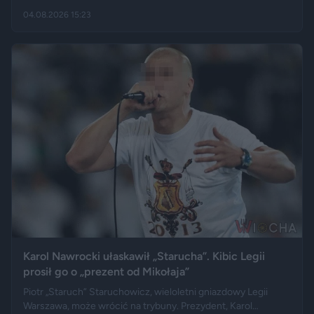
„wygodnictwo” młodych ludzi, którzy wolą karierę, rozrywkę i
04.08.2026 15:23
psa niż obowiązki związane z wychowaniem dziecka.
Tygodnik "Do Rzeczy" opisuje jego słowa jako ostrą diagnozę,
natomiast portal "Jastrząb Post" zwraca uwagę, że sam
podróżnik nie ma potomstwa. Badania pokazują jednak, że
decyzje dotyczące rodzicielstwa są znacznie bardziej
skomplikowane.
Karol Nawrocki ułaskawił „Starucha”. Kibic Legii
prosił go o „prezent od Mikołaja”
Piotr „Staruch” Staruchowicz, wieloletni gniazdowy Legii
Warszawa, może wrócić na trybuny. Prezydent, Karol