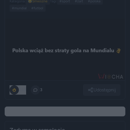
Kategoria:
😂
Śmieszne
Tagi:
#sport
#żart
#polska
#mundial
#futbol
Udostępnij
249
3
Zadyma w samolocie