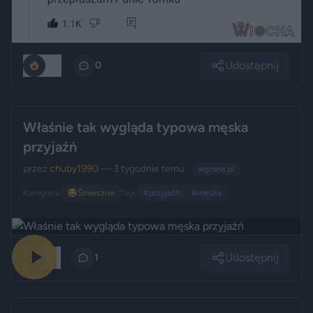
Udostępnij
142
0
Właśnie tak wygląda typowa męska
przyjaźń
przez
chuby1990
— 3 tygodnie temu
wgrane.pl
Kategoria:
😂
Śmieszne
Tagi:
#przyjaźń
#męska
Udostępnij
221
1