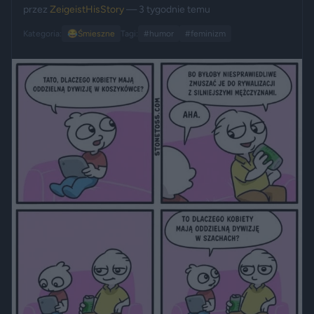
przez
ZeigeistHisStory
— 3 tygodnie temu
Kategoria:
😂
Śmieszne
Tagi:
#humor
#feminizm