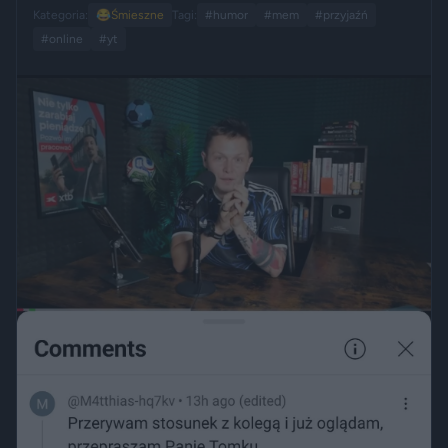
Kategoria:
😂
Śmieszne
Tagi:
#humor
#mem
#przyjaźń
#online
#yt