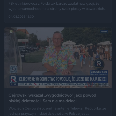
78-letni kierowca z Polski tak bardzo zaufał nawigacji, że
wjechał samochodem na stromy szlak pieszy w bawarskich
Alpach. Jego Volvo pokonało trasę, którą – zdaniem
04.08.2026 15:30
miejscowych służb – trudno byłoby przejechać nawet
ciągnikiem. Podróż zakończyła się dopiero na drewnianej
kładce, na której auto zawisło podwoziem.
Cejrowski wskazał „wygodnictwo” jako powód
niskiej dzietności. Sam nie ma dzieci
Wojciech Cejrowski ocenił na antenie Telewizji Republika, że
jedną z przyczyn niskiej dzietności w Polsce jest