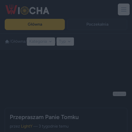
Główna
Poczekalnia
/
Główna
/
Kategoria
/
Typ
Reklama
Przepraszam Panie Tomku
przez
LightY
— 3 tygodnie temu