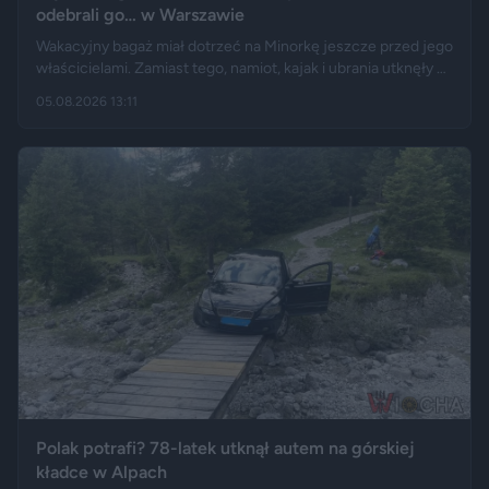
odebrali go… w Warszawie
Wakacyjny bagaż miał dotrzeć na Minorkę jeszcze przed jego
właścicielami. Zamiast tego, namiot, kajak i ubrania utknęły w
hiszpańskim centrum logistycznym, a przesyłka wróciła do
05.08.2026 13:11
Polski długo po zakończeniu urlopu. Historię opisały m.in.
"Wyborcza", Bankier, a nagranie z finału tej podróży szybko
rozeszło się na portalu X.
Polak potrafi? 78-latek utknął autem na górskiej
kładce w Alpach