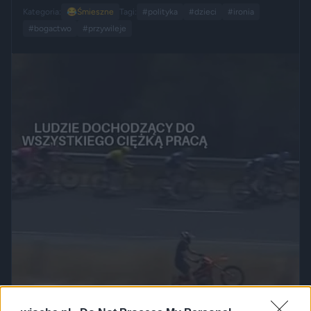
Kategoria:
😂
Śmieszne
Tagi:
#polityka
#dzieci
#ironia
#bogactwo
#przywileje