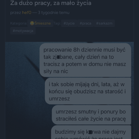
Za dużo pracy, za mało życia
przez
hef0
— 3 tygodnie temu
Kategoria:
😂
Śmieszne
Tagi:
#życie
#praca
#sarkazm
#motywacja