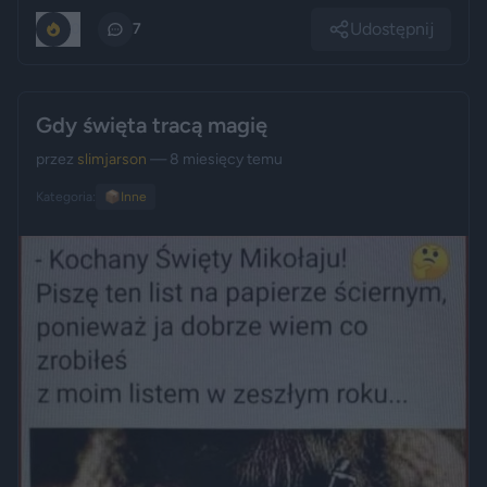
Udostępnij
0
7
Gdy święta tracą magię
przez
slimjarson
— 8 miesięcy temu
Kategoria:
📦
Inne