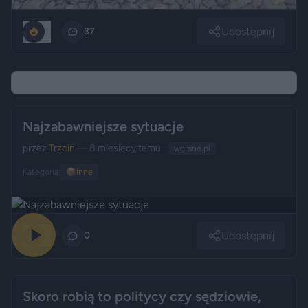
Udostępnij
0
37
Najzabawniejsze sytuacje
przez
Trzcin
— 8 miesięcy temu
wgrane.pl
Kategoria:
📦
Inne
Udostępnij
0
0
Skoro robią to politycy czy sędziowie,