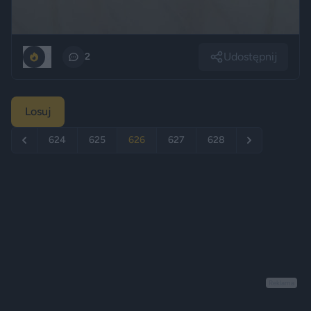
Udostępnij
0
2
Losuj
624
625
626
627
628
Reklama