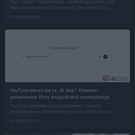
Piotr „Staruch” Staruchowicz, wieloletni gniazdowy Legii
Warszawa, może wrócić na trybuny. Prezydent, Karol
Nawrocki darował mu zakaz wstępu na imprezy masowe i
04.08.2026 12:38
zarządził cofnięcie skazania. Kilka miesięcy wcześniej kibic
zadzwonił do programu na żywo i osobiście poprosił głowę
państwa o ułaskawienie.
YouTube bierze się za „AI slop”. Masowo
generowane filmy mogą stracić monetyzację
YouTube zapowiada mocniejszą walkę z masowo
produkowanymi, powtarzalnymi i niskiej jakości filmami
tworzonymi za pomocą sztucznej inteligencji. Jak informują
04.08.2026 11:10
m.in. Wirtualne Media czy Donald.pl, platforma nie zamierza
zakazywać korzystania z AI, ale chce odciąć od zarabiania