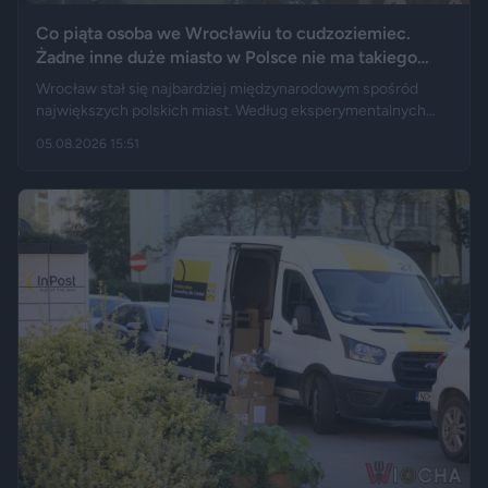
Co piąta osoba we Wrocławiu to cudzoziemiec.
Żadne inne duże miasto w Polsce nie ma takiego
wyniku
Wrocław stał się najbardziej międzynarodowym spośród
największych polskich miast. Według eksperymentalnych
danych GUS cudzoziemcy stanowią 19,5 proc. osób
05.08.2026 15:51
przebywających w stolicy Dolnego Śląska. Informacja
wywołała gorącą dyskusję w mediach społecznościowych —
od głosów o rozwoju miasta, po komentarze wieszczące
koniec świata, jaki znamy.