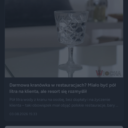
kanały działające jak automatyczne fabryki treści
Darmowa kranówka w restauracjach? Miało być pół
litra na klienta, ale resort się rozmyślił
Pół litra wody z kranu na osobę, bez dopłaty i na życzenie
klienta – taki obowiązek miał objąć polskie restauracje, bary i
kawiarnie. Jak informują np. „Fakt”, Onet i RMF24,
03.08.2026 15:33
Ministerstwo Klimatu i Środowiska usunęło jednak ten zapis z
projektu ustawy. W praktyce wszystko zostaje po staremu: