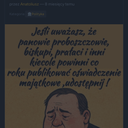
przez
Anatoliusz
— 8 miesięcy temu
Kategoria:
🏛️
Polityka