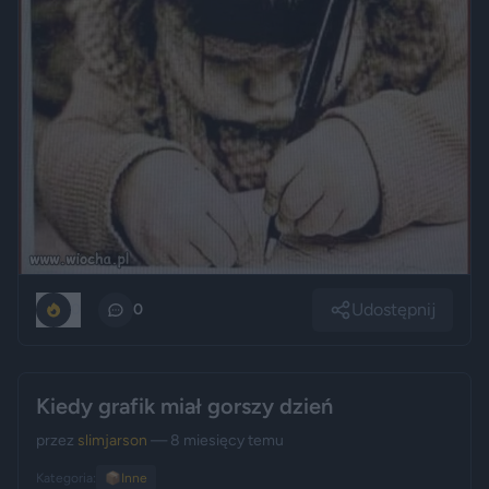
Udostępnij
0
0
Kiedy grafik miał gorszy dzień
przez
slimjarson
— 8 miesięcy temu
Kategoria:
📦
Inne