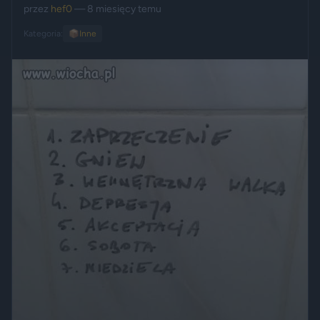
przez
hef0
— 8 miesięcy temu
Kategoria:
📦
Inne