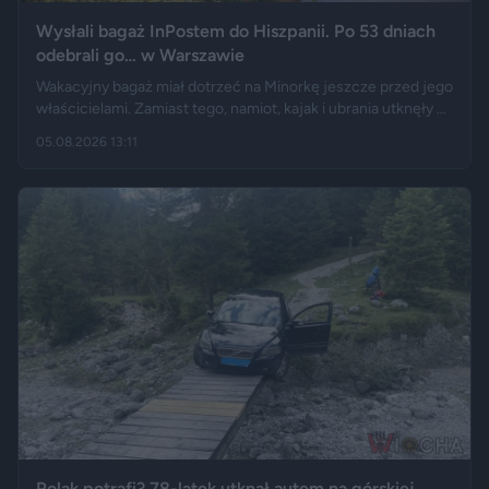
Wysłali bagaż InPostem do Hiszpanii. Po 53 dniach
odebrali go… w Warszawie
Wakacyjny bagaż miał dotrzeć na Minorkę jeszcze przed jego
właścicielami. Zamiast tego, namiot, kajak i ubrania utknęły w
hiszpańskim centrum logistycznym, a przesyłka wróciła do
05.08.2026 13:11
Polski długo po zakończeniu urlopu. Historię opisały m.in.
"Wyborcza", Bankier, a nagranie z finału tej podróży szybko
rozeszło się na portalu X.
Polak potrafi? 78-latek utknął autem na górskiej