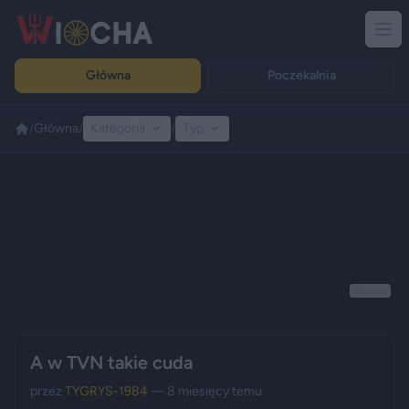
Główna
Poczekalnia
/
Główna
/
Kategoria
/
Typ
Reklama
A w TVN takie cuda
przez
TYGRYS-1984
— 8 miesięcy temu