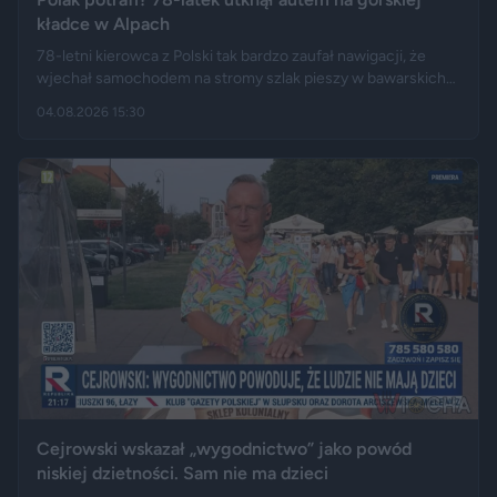
kładce w Alpach
78-letni kierowca z Polski tak bardzo zaufał nawigacji, że
wjechał samochodem na stromy szlak pieszy w bawarskich
Alpach. Jego Volvo pokonało trasę, którą – zdaniem
04.08.2026 15:30
miejscowych służb – trudno byłoby przejechać nawet
ciągnikiem. Podróż zakończyła się dopiero na drewnianej
kładce, na której auto zawisło podwoziem.
Cejrowski wskazał „wygodnictwo” jako powód
niskiej dzietności. Sam nie ma dzieci