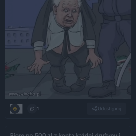
Udostępnij
0
1
Biorę po 500 zł z konta każdej drużyny i