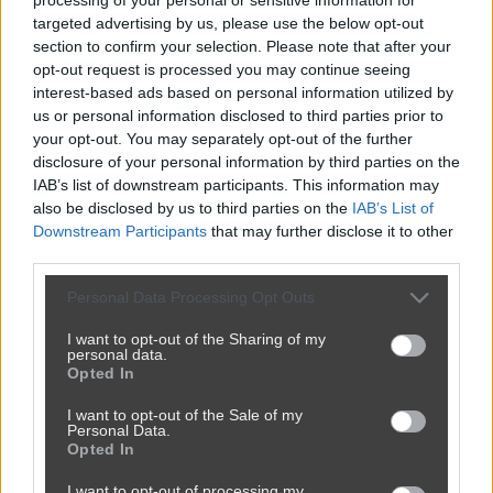
targeted advertising by us, please use the below opt-out
section to confirm your selection. Please note that after your
opt-out request is processed you may continue seeing
Bardzo dobra wiadomość
interest-based ads based on personal information utilized by
us or personal information disclosed to third parties prior to
przez
Baciar71
— 8 miesięcy temu
your opt-out. You may separately opt-out of the further
disclosure of your personal information by third parties on the
Kategoria:
📦
Inne
IAB’s list of downstream participants. This information may
also be disclosed by us to third parties on the
IAB’s List of
Downstream Participants
that may further disclose it to other
third parties.
Personal Data Processing Opt Outs
I want to opt-out of the Sharing of my
personal data.
Opted In
I want to opt-out of the Sale of my
Personal Data.
Opted In
I want to opt-out of processing my