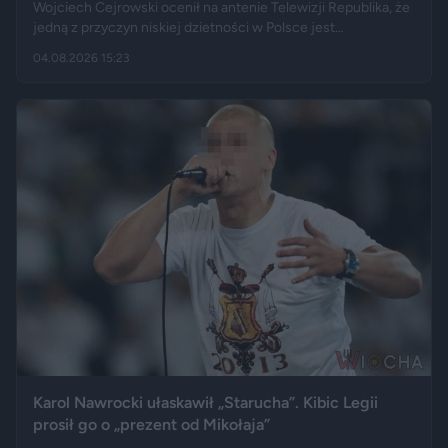
Wojciech Cejrowski ocenił na antenie Telewizji Republika, że
jedną z przyczyn niskiej dzietności w Polsce jest
„wygodnictwo” młodych ludzi, którzy wolą karierę, rozrywkę i
04.08.2026 15:23
psa niż obowiązki związane z wychowaniem dziecka.
Tygodnik "Do Rzeczy" opisuje jego słowa jako ostrą diagnozę,
natomiast portal "Jastrząb Post" zwraca uwagę, że sam
podróżnik nie ma potomstwa. Badania pokazują jednak, że
decyzje dotyczące rodzicielstwa są znacznie bardziej
skomplikowane.
Karol Nawrocki ułaskawił „Starucha”. Kibic Legii
prosił go o „prezent od Mikołaja”