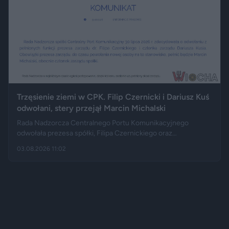
darmowa kranówka nadal będzie zależeć od dobrej woli
właściciela lokalu.
Trzęsienie ziemi w CPK. Filip Czernicki i Dariusz Kuś
odwołani, stery przejął Marcin Michalski
Rada Nadzorcza Centralnego Portu Komunikacyjnego
odwołała prezesa spółki, Filipa Czernickiego oraz
reprezentanta zarządu, Dariusza Kusia. Jak informują m.in.
03.08.2026 11:02
"Business Insider", TVN24 czy Polsat News, decyzja zapadła
30 lipca, a następnego dnia została oficjalnie ogłoszona. Do
czasu wyboru nowego prezesa CPK pokieruje Marcin
Michalski.