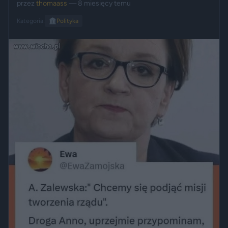
przez
thomaass
— 8 miesięcy temu
Kategoria:
🏛️
Polityka