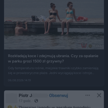
Rozkładają koce i zdejmują ubrania. Czy za opalanie
w parku grozi 1500 zł grzywny?
Gdy temperatura rośnie, miejskie trawniki szybko zamieniają
się w prowizoryczne plaże. Jedni wyciągają koce i stroje
kąpielowe, inni pytają, czy takie widoki w centrum miasta są
06.08.2026 14:19
legalne. Jak opisują Gazeta.pl i „Rzeczpospolita”, samo
opalanie się w miejscu publicznym zwykle nie jest
wykroczeniem. Granica może jednak zostać przekroczona
przez nagość, złamanie regulaminu parku albo zajęcie
trawnika, który nie został przeznaczony do rekreacji.