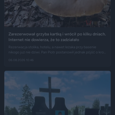
Zarezerwował grzyba kartką i wrócił po kilku dniach.
Internet nie dowierza, że to zadziałało
Rezerwacja stolika, hotelu, a nawet leżaka przy basenie
nikogo już nie dziwi. Pan Piotr postanowił jednak pójść o krok
dalej i „zarezerwował” grzyba rosnącego w lesie. Jak opisuje
06.08.2026 10:46
„Fakt”, po kilku dniach wrócił w to samo miejsce i odkrył, że
eksperyment zakończył się sukcesem.