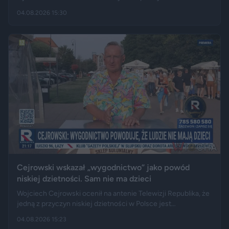
Alpach. Jego Volvo pokonało trasę, którą – zdaniem
04.08.2026 15:30
miejscowych służb – trudno byłoby przejechać nawet
ciągnikiem. Podróż zakończyła się dopiero na drewnianej
kładce, na której auto zawisło podwoziem.
Cejrowski wskazał „wygodnictwo” jako powód
niskiej dzietności. Sam nie ma dzieci
Wojciech Cejrowski ocenił na antenie Telewizji Republika, że
jedną z przyczyn niskiej dzietności w Polsce jest
„wygodnictwo” młodych ludzi, którzy wolą karierę, rozrywkę i
04.08.2026 15:23
psa niż obowiązki związane z wychowaniem dziecka.