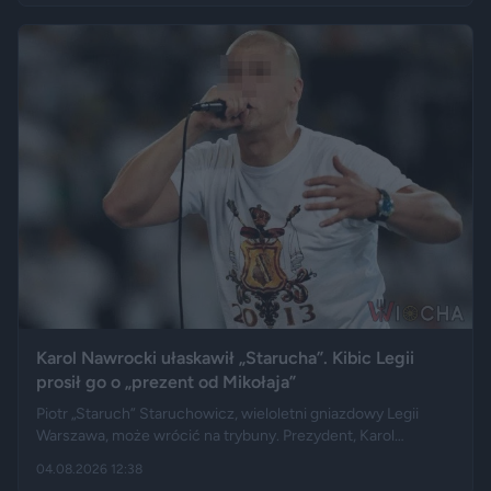
Tygodnik "Do Rzeczy" opisuje jego słowa jako ostrą diagnozę,
natomiast portal "Jastrząb Post" zwraca uwagę, że sam
podróżnik nie ma potomstwa. Badania pokazują jednak, że
decyzje dotyczące rodzicielstwa są znacznie bardziej
skomplikowane.
Karol Nawrocki ułaskawił „Starucha”. Kibic Legii
prosił go o „prezent od Mikołaja”
Piotr „Staruch” Staruchowicz, wieloletni gniazdowy Legii
Warszawa, może wrócić na trybuny. Prezydent, Karol
Nawrocki darował mu zakaz wstępu na imprezy masowe i
04.08.2026 12:38
zarządził cofnięcie skazania. Kilka miesięcy wcześniej kibic