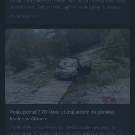
Wakacyjny bagaż miał dotrzeć na Minorkę jeszcze przed jego
właścicielami. Zamiast tego, namiot, kajak i ubrania utknęły w
hiszpańskim centrum logistycznym, a przesyłka wróciła do
05.08.2026 13:11
Polski długo po zakończeniu urlopu. Historię opisały m.in.
"Wyborcza", Bankier, a nagranie z finału tej podróży szybko
rozeszło się na portalu X.
Polak potrafi? 78-latek utknął autem na górskiej
kładce w Alpach
78-letni kierowca z Polski tak bardzo zaufał nawigacji, że
wjechał samochodem na stromy szlak pieszy w bawarskich