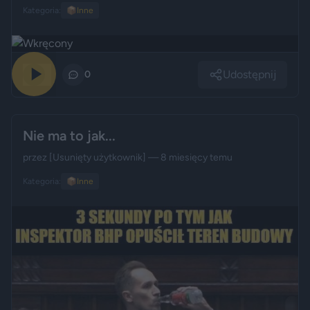
Kategoria:
📦
Inne
Udostępnij
0
0
Nie ma to jak...
przez
[Usunięty użytkownik]
— 8 miesięcy temu
Kategoria:
📦
Inne