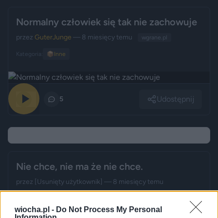
Normalny człowiek się tak nie zachowuje
przez
GuterJunge
— 8 miesięcy temu
wgrane.pl
Kategoria:
📦
Inne
Udostępnij
0
5
Nie chce, nie ma że nie chce.
przez
[Usunięty użytkownik]
— 8 miesięcy temu
Kategoria:
😂
Śmieszne
wiocha.pl -
Do Not Process My Personal
Information