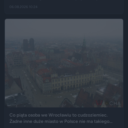
samochód BMW E60 – ma charakterystyczny grill, reflektory,
06.08.2026 10:24
logo marki, a nawet elementy przypominające układ
wydechowy. W ten sposób matka zmarłego chciała
upamiętnić jego motoryzacyjną pasję.
Co piąta osoba we Wrocławiu to cudzoziemiec.
Żadne inne duże miasto w Polsce nie ma takiego
wyniku