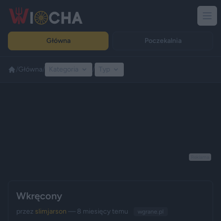
Główna
Poczekalnia
/
Główna
/
Kategoria
/
Typ
Reklama
Wkręcony
przez
slimjarson
— 8 miesięcy temu
wgrane.pl