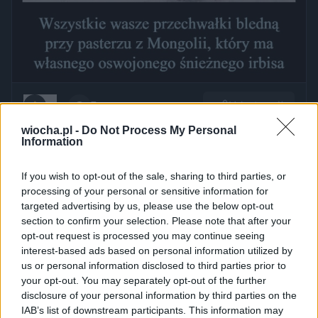
Udostępnij
10
7
wiocha.pl -
Do Not Process My Personal
Information
Weryfikacja
If you wish to opt-out of the sale, sharing to third parties, or
przez
thomaass
— 9 miesięcy temu
processing of your personal or sensitive information for
wgrane.pl
targeted advertising by us, please use the below opt-out
Kategoria:
📦
Inne
section to confirm your selection. Please note that after your
opt-out request is processed you may continue seeing
interest-based ads based on personal information utilized by
us or personal information disclosed to third parties prior to
Udostępnij
your opt-out. You may separately opt-out of the further
0
3
disclosure of your personal information by third parties on the
IAB’s list of downstream participants. This information may