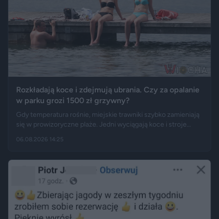
Rozkładają koce i zdejmują ubrania. Czy za opalanie
w parku grozi 1500 zł grzywny?
Gdy temperatura rośnie, miejskie trawniki szybko zamieniają
się w prowizoryczne plaże. Jedni wyciągają koce i stroje
kąpielowe, inni pytają, czy takie widoki w centrum miasta są
06.08.2026 14:25
legalne. Jak opisują Gazeta.pl i „Rzeczpospolita”, samo
opalanie się w miejscu publicznym zwykle nie jest
wykroczeniem. Granica może jednak zostać przekroczona
przez nagość, złamanie regulaminu parku albo zajęcie
trawnika, który nie został przeznaczony do rekreacji.