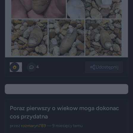
Udostępnij
0
4
Poraz pierwszy o wiekow moga dokonac
cos przydatna
przez
rozmaryn789
— 9 miesięcy temu