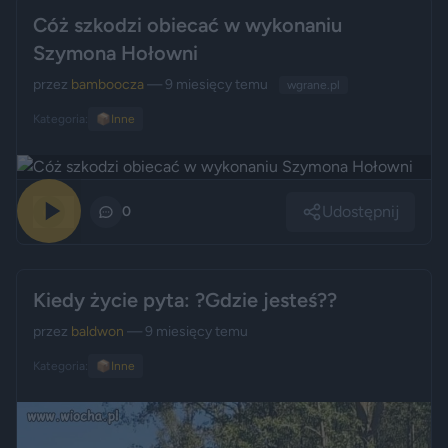
Cóż szkodzi obiecać w wykonaniu
Szymona Hołowni
przez
bamboocza
— 9 miesięcy temu
wgrane.pl
Kategoria:
📦
Inne
Udostępnij
0
0
Kiedy życie pyta: ?Gdzie jesteś??
przez
baldwon
— 9 miesięcy temu
Kategoria:
📦
Inne