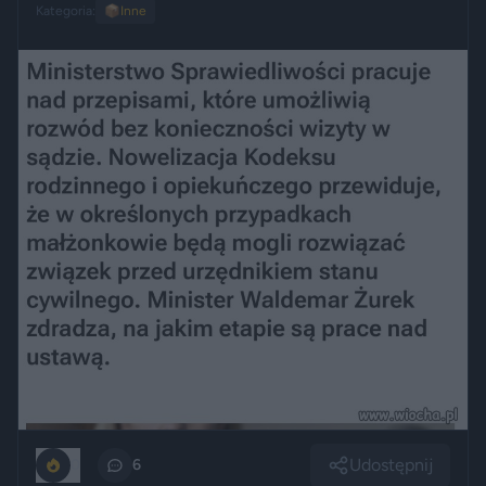
Kategoria:
📦
Inne
Udostępnij
0
6