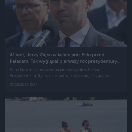
41 wet, Jerzy Zięba w kancelarii i Eldo przed
Pałacem. Tak wyglądał pierwszy rok prezydentury
Karola Nawrockiego
Karol Nawrocki ma za sobą pierwszy rok w Pałacu
Prezydenckim. Był to czas ostrej kohabitacji z rządem
Donalda Tuska, aż 41 wet i licznych sporów o ustawy. Nie
07.08.2026 12:14
brakowało też wydarzeń z zupełnie innej kategorii: w
kancelarii pojawił się Jerzy Zięba, a rocznicę zaprzysiężenia
uświetnił występ rapera, Eldo. Pierwszy rok prezydentury
podsumowują m.in. Fakt, Demagog, „Gazeta Wyborcza” i „Do
Rzeczy”.