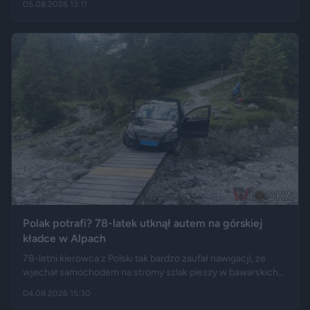
05.08.2026 13:11
Polski długo po zakończeniu urlopu. Historię opisały m.in.
"Wyborcza", Bankier, a nagranie z finału tej podróży szybko
rozeszło się na portalu X.
Polak potrafi? 78-latek utknął autem na górskiej
kładce w Alpach
78-letni kierowca z Polski tak bardzo zaufał nawigacji, że
wjechał samochodem na stromy szlak pieszy w bawarskich
Alpach. Jego Volvo pokonało trasę, którą – zdaniem
04.08.2026 15:30
miejscowych służb – trudno byłoby przejechać nawet