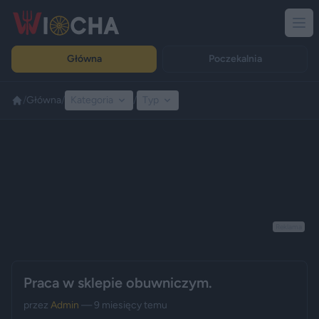
Główna
Poczekalnia
/
Główna
/
Kategoria
/
Typ
Reklama
Praca w sklepie obuwniczym.
przez
Admin
— 9 miesięcy temu