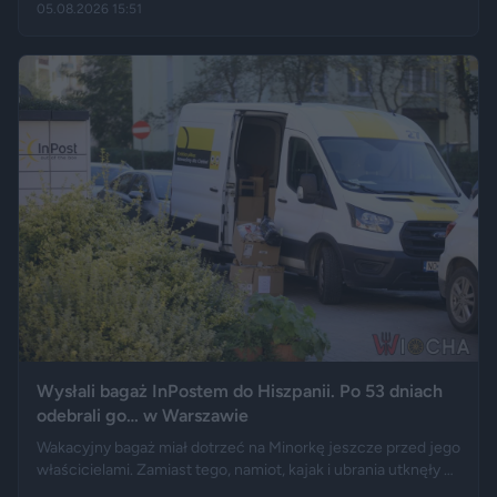
05.08.2026 15:51
przebywających w stolicy Dolnego Śląska. Informacja
wywołała gorącą dyskusję w mediach społecznościowych —
od głosów o rozwoju miasta, po komentarze wieszczące
koniec świata, jaki znamy.
Wysłali bagaż InPostem do Hiszpanii. Po 53 dniach
odebrali go… w Warszawie
Wakacyjny bagaż miał dotrzeć na Minorkę jeszcze przed jego
właścicielami. Zamiast tego, namiot, kajak i ubrania utknęły w
hiszpańskim centrum logistycznym, a przesyłka wróciła do