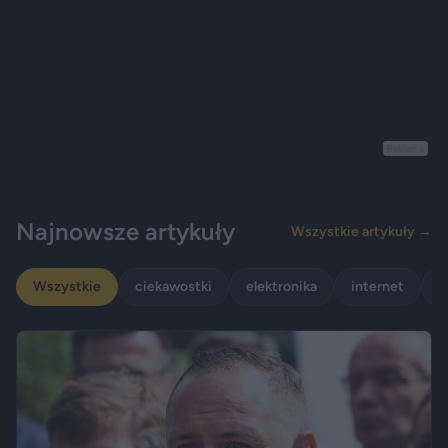
Reklama
Najnowsze artykuły
Wszystkie artykuły →
Wszystkie
ciekawostki
elektronika
internet
p