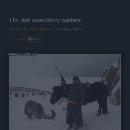
I to jest prawdziwy pasterz
przez
TYGRYS-1984
— 9 miesięcy temu
Kategoria:
📦
Inne