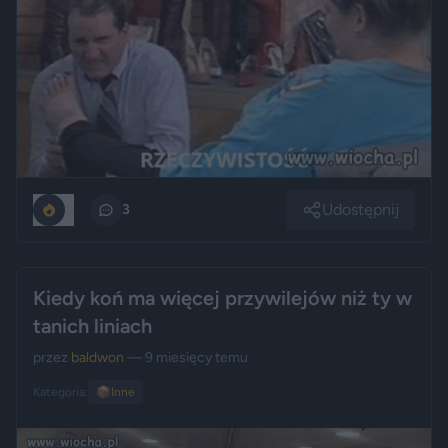
Udostępnij
0
3
Kiedy koń ma więcej przywilejów niż ty w
tanich liniach
przez
baldwon
— 9 miesięcy temu
Kategoria:
📦
Inne