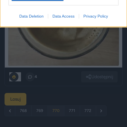
Data Deletion
Data Access
Privacy Policy
Udostępnij
0
4
Losuj
768
769
770
771
772