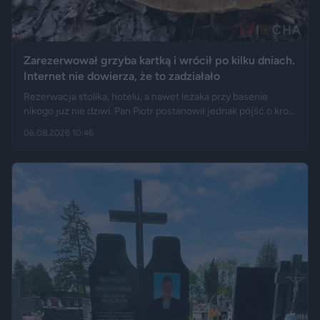
Zarezerwował grzyba kartką i wrócił po kilku dniach.
Internet nie dowierza, że to zadziałało
Rezerwacja stolika, hotelu, a nawet leżaka przy basenie
nikogo już nie dziwi. Pan Piotr postanowił jednak pójść o krok
dalej i „zarezerwował” grzyba rosnącego w lesie. Jak opisuje
06.08.2026 10:46
„Fakt”, po kilku dniach wrócił w to samo miejsce i odkrył, że
eksperyment zakończył się sukcesem.