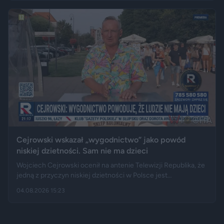
ciągnikiem. Podróż zakończyła się dopiero na drewnianej
kładce, na której auto zawisło podwoziem.
Cejrowski wskazał „wygodnictwo” jako powód
niskiej dzietności. Sam nie ma dzieci
Wojciech Cejrowski ocenił na antenie Telewizji Republika, że
jedną z przyczyn niskiej dzietności w Polsce jest
„wygodnictwo” młodych ludzi, którzy wolą karierę, rozrywkę i
04.08.2026 15:23
psa niż obowiązki związane z wychowaniem dziecka.
Tygodnik "Do Rzeczy" opisuje jego słowa jako ostrą diagnozę,
natomiast portal "Jastrząb Post" zwraca uwagę, że sam