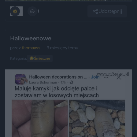
Udostępnij
0
1
Halloweenowe
przez
thomaass
— 9 miesięcy temu
Kategoria:
😂
Śmieszne