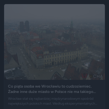
wydechowy. W ten sposób matka zmarłego chciała
upamiętnić jego motoryzacyjną pasję.
Co piąta osoba we Wrocławiu to cudzoziemiec.
Żadne inne duże miasto w Polsce nie ma takiego
wyniku
Wrocław stał się najbardziej międzynarodowym spośród
największych polskich miast. Według eksperymentalnych
danych GUS cudzoziemcy stanowią 19,5 proc. osób