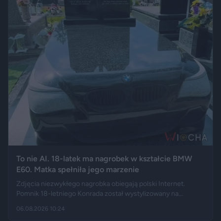
To nie AI. 18-latek ma nagrobek w kształcie BMW
E60. Matka spełniła jego marzenie
Zdjęcia niezwykłego nagrobka obiegają polski Internet.
Pomnik 18-letniego Konrada został wystylizowany na
samochód BMW E60 – ma charakterystyczny grill, reflektory,
06.08.2026 10:24
logo marki, a nawet elementy przypominające układ