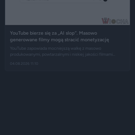
YouTube bierze się za „AI slop”. Masowo
generowane filmy mogą stracić monetyzację
YouTube zapowiada mocniejszą walkę z masowo
produkowanymi, powtarzalnymi i niskiej jakości filmami
tworzonymi za pomocą sztucznej inteligencji. Jak informują
04.08.2026 11:10
m.in. Wirtualne Media czy Donald.pl, platforma nie zamierza
zakazywać korzystania z AI, ale chce odciąć od zarabiania
kanały działające jak automatyczne fabryki treści