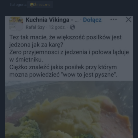
Kategoria:
😂
Śmieszne