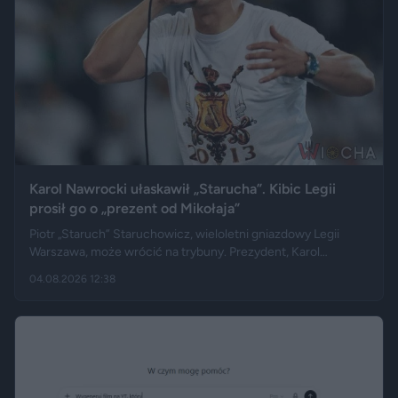
Karol Nawrocki ułaskawił „Starucha”. Kibic Legii
prosił go o „prezent od Mikołaja”
Piotr „Staruch” Staruchowicz, wieloletni gniazdowy Legii
Warszawa, może wrócić na trybuny. Prezydent, Karol
Nawrocki darował mu zakaz wstępu na imprezy masowe i
04.08.2026 12:38
zarządził cofnięcie skazania. Kilka miesięcy wcześniej kibic
zadzwonił do programu na żywo i osobiście poprosił głowę
państwa o ułaskawienie.