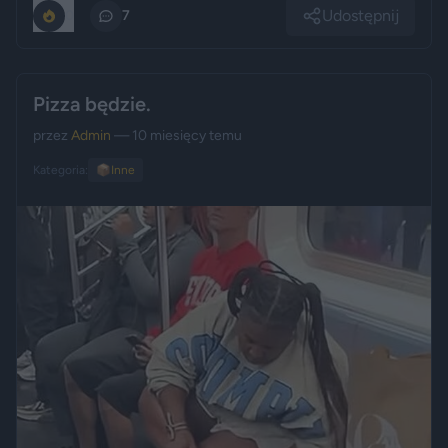
Udostępnij
0
7
Pizza będzie.
przez
Admin
— 10 miesięcy temu
Kategoria:
📦
Inne