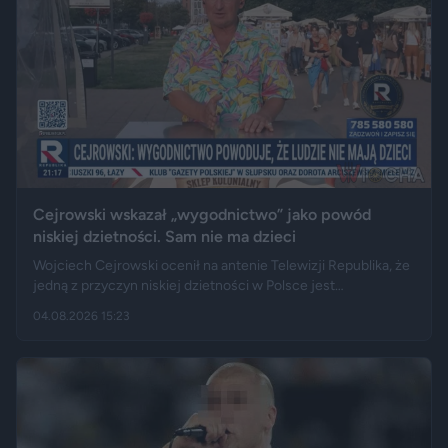
Cejrowski wskazał „wygodnictwo” jako powód
niskiej dzietności. Sam nie ma dzieci
Wojciech Cejrowski ocenił na antenie Telewizji Republika, że
jedną z przyczyn niskiej dzietności w Polsce jest
„wygodnictwo” młodych ludzi, którzy wolą karierę, rozrywkę i
04.08.2026 15:23
psa niż obowiązki związane z wychowaniem dziecka.
Tygodnik "Do Rzeczy" opisuje jego słowa jako ostrą diagnozę,
natomiast portal "Jastrząb Post" zwraca uwagę, że sam
podróżnik nie ma potomstwa. Badania pokazują jednak, że
decyzje dotyczące rodzicielstwa są znacznie bardziej
skomplikowane.