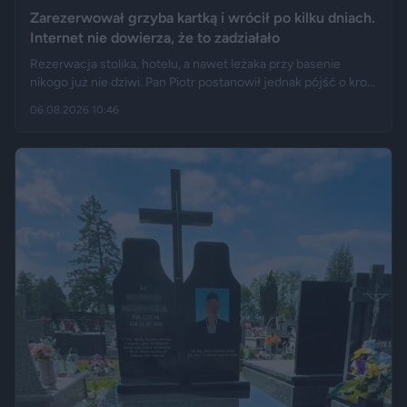
Zarezerwował grzyba kartką i wrócił po kilku dniach.
Internet nie dowierza, że to zadziałało
Rezerwacja stolika, hotelu, a nawet leżaka przy basenie
nikogo już nie dziwi. Pan Piotr postanowił jednak pójść o krok
dalej i „zarezerwował” grzyba rosnącego w lesie. Jak opisuje
06.08.2026 10:46
„Fakt”, po kilku dniach wrócił w to samo miejsce i odkrył, że
eksperyment zakończył się sukcesem.