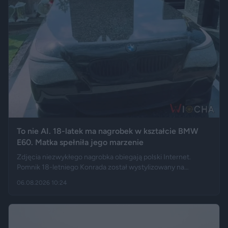
To nie AI. 18-latek ma nagrobek w kształcie BMW
E60. Matka spełniła jego marzenie
Zdjęcia niezwykłego nagrobka obiegają polski Internet.
Pomnik 18-letniego Konrada został wystylizowany na
samochód BMW E60 – ma charakterystyczny grill, reflektory,
06.08.2026 10:24
logo marki, a nawet elementy przypominające układ
wydechowy. W ten sposób matka zmarłego chciała
upamiętnić jego motoryzacyjną pasję.