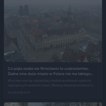
Co piąta osoba we Wrocławiu to cudzoziemiec.
Żadne inne duże miasto w Polsce nie ma takiego
wyniku
Wrocław stał się najbardziej międzynarodowym spośród
największych polskich miast. Według eksperymentalnych
danych GUS cudzoziemcy stanowią 19,5 proc. osób
05.08.2026 15:51
przebywających w stolicy Dolnego Śląska. Informacja
wywołała gorącą dyskusję w mediach społecznościowych —
od głosów o rozwoju miasta, po komentarze wieszczące