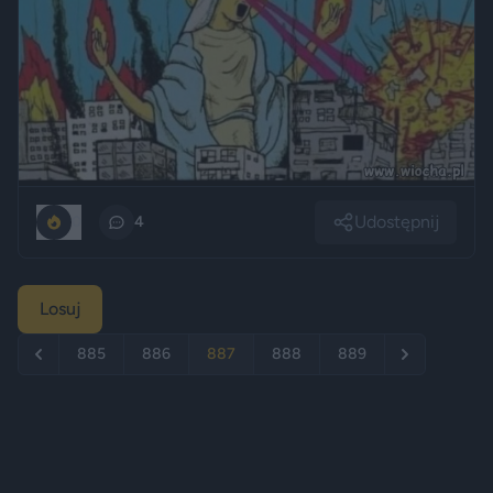
Udostępnij
0
4
Losuj
885
886
887
888
889