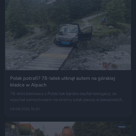
Polak potrafi? 78-latek utknął autem na górskiej
kładce w Alpach
78-letni kierowca z Polski tak bardzo zaufał nawigacji, że
wjechał samochodem na stromy szlak pieszy w bawarskich
Alpach. Jego Volvo pokonało trasę, którą – zdaniem
04.08.2026 15:30
miejscowych służb – trudno byłoby przejechać nawet
ciągnikiem. Podróż zakończyła się dopiero na drewnianej
kładce, na której auto zawisło podwoziem.