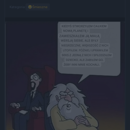
Kategoria:
😂
Śmieszne