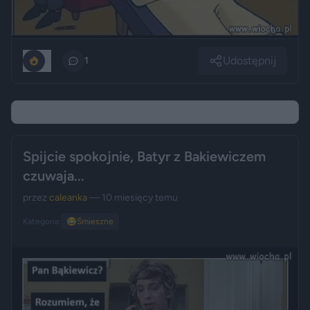
Udostępnij
0
1
Spijcie spokojnie, Batyr z Bakiewiczem
czuwaja...
przez
caleanka
— 10 miesięcy temu
Kategoria:
😂
Śmieszne