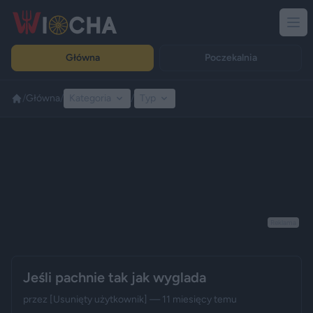
Główna
Poczekalnia
/
Główna
/
Kategoria
/
Typ
Reklama
Jeśli pachnie tak jak wyglada
przez
[Usunięty użytkownik]
— 11 miesięcy temu