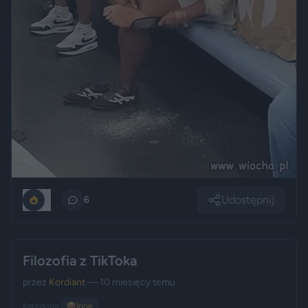
Udostępnij
0
6
Filozofia z TikToka
przez
Kordiant
— 10 miesięcy temu
Kategoria:
📦
Inne