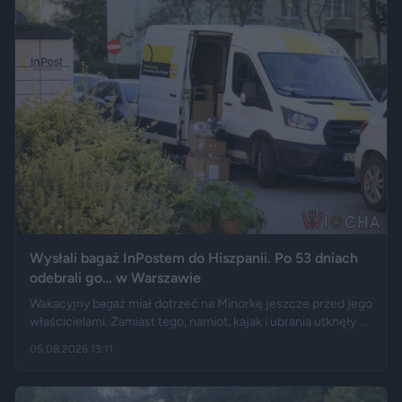
koniec świata, jaki znamy.
Wysłali bagaż InPostem do Hiszpanii. Po 53 dniach
odebrali go… w Warszawie
Wakacyjny bagaż miał dotrzeć na Minorkę jeszcze przed jego
właścicielami. Zamiast tego, namiot, kajak i ubrania utknęły w
hiszpańskim centrum logistycznym, a przesyłka wróciła do
05.08.2026 13:11
Polski długo po zakończeniu urlopu. Historię opisały m.in.
"Wyborcza", Bankier, a nagranie z finału tej podróży szybko
rozeszło się na portalu X.