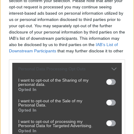
section to confirm your selection. Please note that after your
opt-out request is processed you may continue seeing
interest-based ads based on personal information utilized by
us or personal information disclosed to third parties prior to
your opt-out. You may separately opt-out of the further
disclosure of your personal information by third parties on the
IAB’s list of downstream participants. This information may
also be disclosed by us to third parties on the
IAB’s List of
Downstream Participants
that may further disclose it to other
third parties.
Personal Data Processing Opt Outs
I want to opt-out of the Sharing of my
personal data.
Udostępnij
20
2
Opted In
I want to opt-out of the Sale of my
Personal Data.
Opted In
Potrzymajcie mi torebkę, zaraz wracam
I want to opt-out of processing my
przez
baldwon
— 10 miesięcy temu
wgrane.pl
Personal Data for Targeted Advertising.
Opted In
Kategoria:
📦
Inne