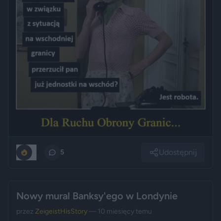
Udostępnij
0
5
Nowy mural Banksy'ego w Londynie
przez
ZeigeistHisStory
— 10 miesięcy temu