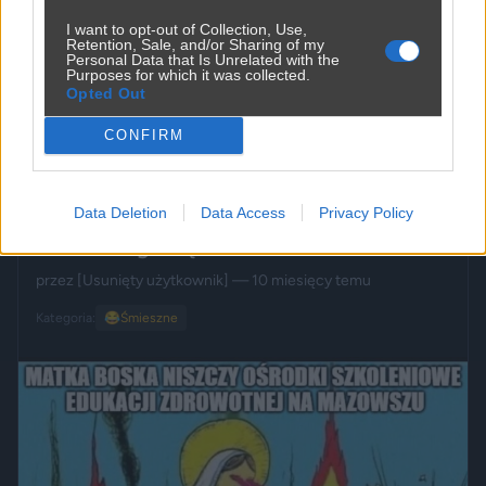
I want to opt-out of Collection, Use,
Retention, Sale, and/or Sharing of my
Personal Data that Is Unrelated with the
Purposes for which it was collected.
Opted Out
Udostępnij
0
1
CONFIRM
Data Deletion
Data Access
Privacy Policy
Już niedługo się zacznie
przez
[Usunięty użytkownik]
— 10 miesięcy temu
Kategoria:
😂
Śmieszne