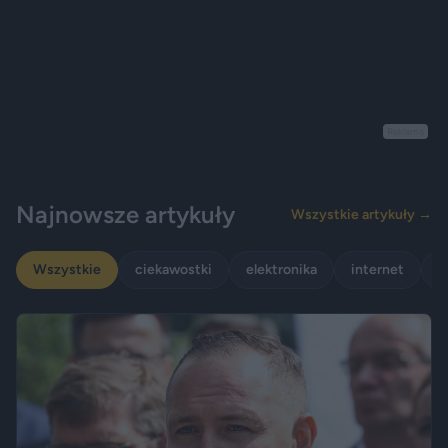
Reklama
Najnowsze artykuły
Wszystkie artykuły →
Wszystkie
ciekawostki
elektronika
internet
p