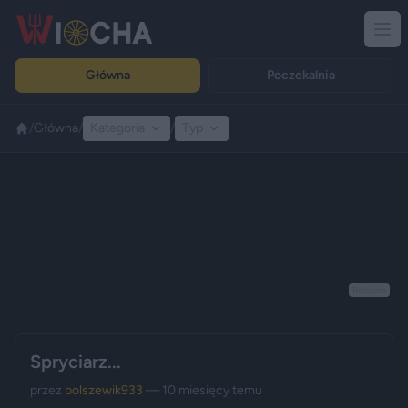
Główna
Poczekalnia
/
Główna
/
Kategoria
/
Typ
Reklama
Spryciarz...
przez
bolszewik933
— 10 miesięcy temu