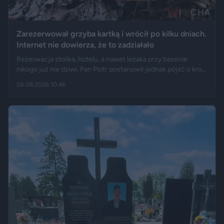
Zarezerwował grzyba kartką i wrócił po kilku dniach.
Internet nie dowierza, że to zadziałało
Rezerwacja stolika, hotelu, a nawet leżaka przy basenie
nikogo już nie dziwi. Pan Piotr postanowił jednak pójść o krok
dalej i „zarezerwował” grzyba rosnącego w lesie. Jak opisuje
06.08.2026 10:46
„Fakt”, po kilku dniach wrócił w to samo miejsce i odkrył, że
eksperyment zakończył się sukcesem.