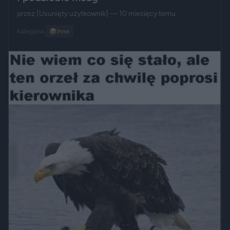
przez
[Usunięty użytkownik]
— 10 miesięcy temu
Kategoria:
📦
Inne