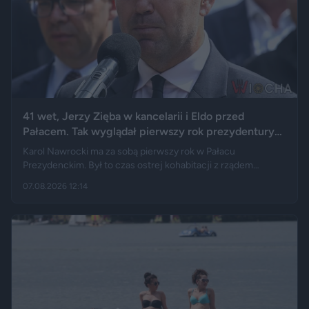
41 wet, Jerzy Zięba w kancelarii i Eldo przed
Pałacem. Tak wyglądał pierwszy rok prezydentury
Karola Nawrockiego
Karol Nawrocki ma za sobą pierwszy rok w Pałacu
Prezydenckim. Był to czas ostrej kohabitacji z rządem
Donalda Tuska, aż 41 wet i licznych sporów o ustawy. Nie
07.08.2026 12:14
brakowało też wydarzeń z zupełnie innej kategorii: w
kancelarii pojawił się Jerzy Zięba, a rocznicę zaprzysiężenia
uświetnił występ rapera, Eldo. Pierwszy rok prezydentury
podsumowują m.in. Fakt, Demagog, „Gazeta Wyborcza” i „Do
Rzeczy”.