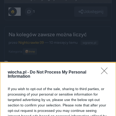
Udostępnij
10
1
Na kolegów zawsze można liczyć
przez
Nightcrawler39
— 10 miesięcy temu
wgrane.pl
Kategoria:
📦
Inne
wiocha.pl -
Do Not Process My Personal
Udostępnij
0
1
Information
If you wish to opt-out of the sale, sharing to third parties, or
processing of your personal or sensitive information for
A to wszystko przez złych białych
targeted advertising by us, please use the below opt-out
section to confirm your selection. Please note that after your
przez
[Usunięty użytkownik]
— 10 miesięcy temu
opt-out request is processed you may continue seeing
Kategoria:
📦
Inne
interest-based ads based on personal information utilized by