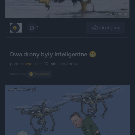
Udostępnij
0
1
Dwa drony były inteligentne 😁
przez
kacynski
— 10 miesięcy temu
Kategoria:
😂
Śmieszne