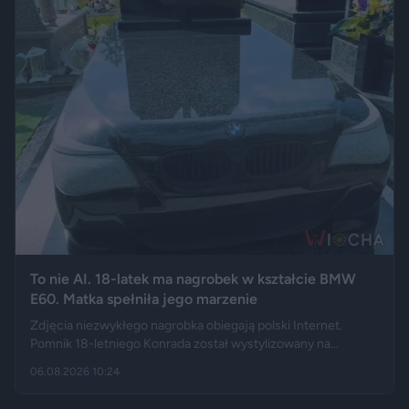
To nie AI. 18-latek ma nagrobek w kształcie BMW
E60. Matka spełniła jego marzenie
Zdjęcia niezwykłego nagrobka obiegają polski Internet.
Pomnik 18-letniego Konrada został wystylizowany na
samochód BMW E60 – ma charakterystyczny grill, reflektory,
06.08.2026 10:24
logo marki, a nawet elementy przypominające układ
wydechowy. W ten sposób matka zmarłego chciała