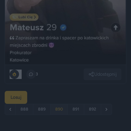
Udostępnij
0
3
Losuj
888
889
890
891
892