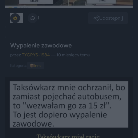
Udostępnij
0
1
Wypalenie zawodowe
przez
TYGRYS-1984
— 10 miesięcy temu
Kategoria:
📦
Inne