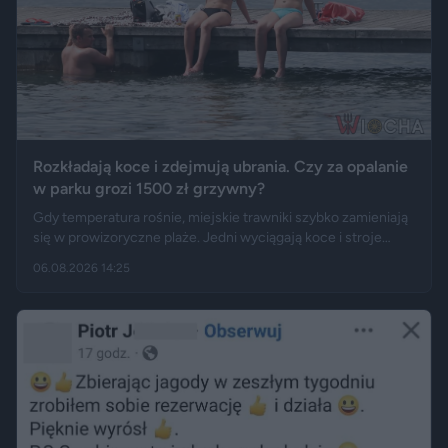
Rozkładają koce i zdejmują ubrania. Czy za opalanie
w parku grozi 1500 zł grzywny?
Gdy temperatura rośnie, miejskie trawniki szybko zamieniają
się w prowizoryczne plaże. Jedni wyciągają koce i stroje
kąpielowe, inni pytają, czy takie widoki w centrum miasta są
06.08.2026 14:25
legalne. Jak opisują Gazeta.pl i „Rzeczpospolita”, samo
opalanie się w miejscu publicznym zwykle nie jest
wykroczeniem. Granica może jednak zostać przekroczona
przez nagość, złamanie regulaminu parku albo zajęcie
trawnika, który nie został przeznaczony do rekreacji.