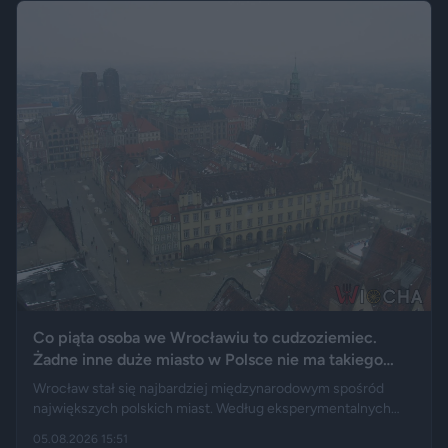
upamiętnić jego motoryzacyjną pasję.
Co piąta osoba we Wrocławiu to cudzoziemiec.
Żadne inne duże miasto w Polsce nie ma takiego
wyniku
Wrocław stał się najbardziej międzynarodowym spośród
największych polskich miast. Według eksperymentalnych
danych GUS cudzoziemcy stanowią 19,5 proc. osób
05.08.2026 15:51