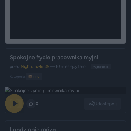
Spokojne życie pracownika myjni
przez
Nightcrawler39
— 10 miesięcy temu
wgrane.pl
Kategoria:
📦
Inne
Udostępnij
0
0
I podziobie mózg