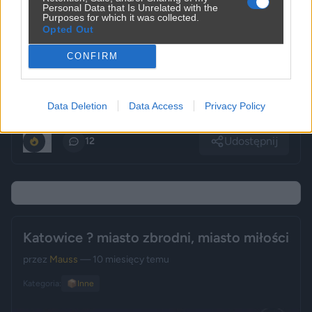
Personal Data that Is Unrelated with the
Purposes for which it was collected.
Opted Out
CONFIRM
Data Deletion
Data Access
Privacy Policy
Udostępnij
0
12
Katowice ? miasto zbrodni, miasto miłości
przez
Mauss
— 10 miesięcy temu
Kategoria:
📦
Inne