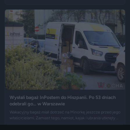
przebywających w stolicy Dolnego Śląska. Informacja
wywołała gorącą dyskusję w mediach społecznościowych —
od głosów o rozwoju miasta, po komentarze wieszczące
koniec świata, jaki znamy.
Wysłali bagaż InPostem do Hiszpanii. Po 53 dniach
odebrali go… w Warszawie
Wakacyjny bagaż miał dotrzeć na Minorkę jeszcze przed jego
właścicielami. Zamiast tego, namiot, kajak i ubrania utknęły w
hiszpańskim centrum logistycznym, a przesyłka wróciła do
05.08.2026 13:11
Polski długo po zakończeniu urlopu. Historię opisały m.in.