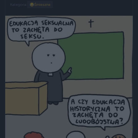
Kategoria:
😂
Śmieszne