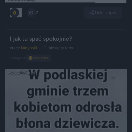
Udostępnij
0
7
I jak tu spać spokojnie?
przez
kacynski
— 11 miesięcy temu
Kategoria:
😂
Śmieszne