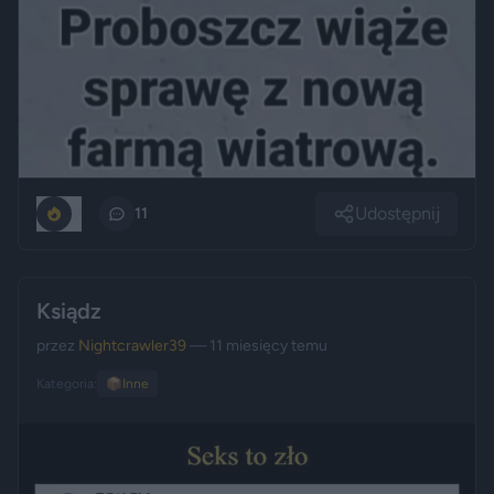
Udostępnij
0
11
Ksiądz
przez
Nightcrawler39
— 11 miesięcy temu
Kategoria:
📦
Inne