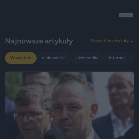
Reklama
Najnowsze artykuły
Wszystkie artykuły →
Wszystkie
ciekawostki
elektronika
internet
p