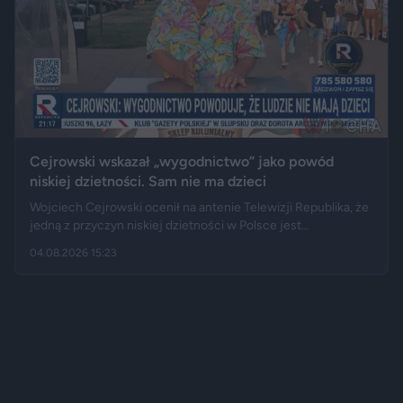
Cejrowski wskazał „wygodnictwo” jako powód
niskiej dzietności. Sam nie ma dzieci
Wojciech Cejrowski ocenił na antenie Telewizji Republika, że
jedną z przyczyn niskiej dzietności w Polsce jest
„wygodnictwo” młodych ludzi, którzy wolą karierę, rozrywkę i
04.08.2026 15:23
psa niż obowiązki związane z wychowaniem dziecka.
Tygodnik "Do Rzeczy" opisuje jego słowa jako ostrą diagnozę,
natomiast portal "Jastrząb Post" zwraca uwagę, że sam
podróżnik nie ma potomstwa. Badania pokazują jednak, że
decyzje dotyczące rodzicielstwa są znacznie bardziej
skomplikowane.