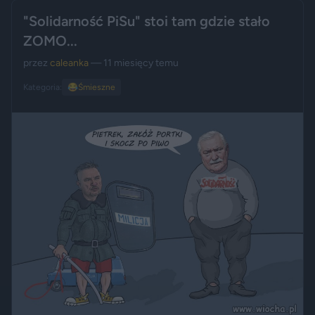
"Solidarność PiSu" stoi tam gdzie stało
ZOMO...
przez
caleanka
— 11 miesięcy temu
Kategoria:
😂
Śmieszne