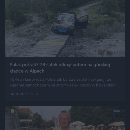
Polak potrafi? 78-latek utknął autem na górskiej
kładce w Alpach
78-letni kierowca z Polski tak bardzo zaufał nawigacji, że
wjechał samochodem na stromy szlak pieszy w bawarskich
Alpach. Jego Volvo pokonało trasę, którą – zdaniem
04.08.2026 15:30
miejscowych służb – trudno byłoby przejechać nawet
ciągnikiem. Podróż zakończyła się dopiero na drewnianej
kładce, na której auto zawisło podwoziem.