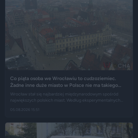
Co piąta osoba we Wrocławiu to cudzoziemiec.
Żadne inne duże miasto w Polsce nie ma takiego
wyniku
Wrocław stał się najbardziej międzynarodowym spośród
największych polskich miast. Według eksperymentalnych
danych GUS cudzoziemcy stanowią 19,5 proc. osób
05.08.2026 15:51
przebywających w stolicy Dolnego Śląska. Informacja
wywołała gorącą dyskusję w mediach społecznościowych —
od głosów o rozwoju miasta, po komentarze wieszczące
koniec świata, jaki znamy.