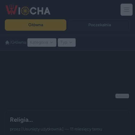
Główna
Poczekalnia
/
Główna
/
Kategoria
/
Typ
Reklama
Religia...
przez
[Usunięty użytkownik]
— 11 miesięcy temu