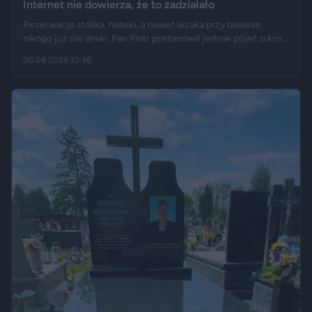
Internet nie dowierza, że to zadziałało
Rezerwacja stolika, hotelu, a nawet leżaka przy basenie
nikogo już nie dziwi. Pan Piotr postanowił jednak pójść o krok
dalej i „zarezerwował” grzyba rosnącego w lesie. Jak opisuje
06.08.2026 10:46
„Fakt”, po kilku dniach wrócił w to samo miejsce i odkrył, że
eksperyment zakończył się sukcesem.