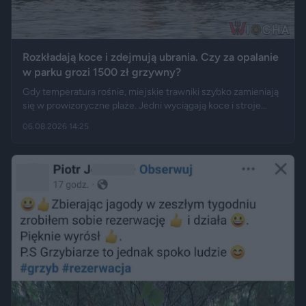
Rozkładają koce i zdejmują ubrania. Czy za opalanie
w parku grozi 1500 zł grzywny?
Gdy temperatura rośnie, miejskie trawniki szybko zamieniają
się w prowizoryczne plaże. Jedni wyciągają koce i stroje
kąpielowe, inni pytają, czy takie widoki w centrum miasta są
06.08.2026 14:25
legalne. Jak opisują Gazeta.pl i „Rzeczpospolita”, samo
opalanie się w miejscu publicznym zwykle nie jest
wykroczeniem. Granica może jednak zostać przekroczona
przez nagość, złamanie regulaminu parku albo zajęcie
trawnika, który nie został przeznaczony do rekreacji.