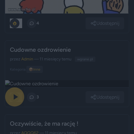
Udostępnij
0
4
Cudowne ozdrowienie
przez
Admin
— 11 miesięcy temu
wgrane.pl
Kategoria:
📦
Inne
Udostępnij
0
3
Oczywiście, że ma rację !
przez
AQQQ62
— 11 miesięcy temu