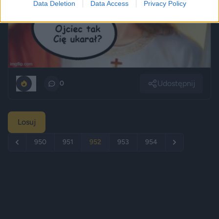
Data Deletion
Data Access
Privacy Policy
Udostępnij
0
0
Losuj
950
951
952
953
954