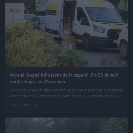
Wysłali bagaż InPostem do Hiszpanii. Po 53 dniach
odebrali go… w Warszawie
Wakacyjny bagaż miał dotrzeć na Minorkę jeszcze przed jego
właścicielami. Zamiast tego, namiot, kajak i ubrania utknęły w
hiszpańskim centrum logistycznym, a przesyłka wróciła do
05.08.2026 13:11
Polski długo po zakończeniu urlopu. Historię opisały m.in.
"Wyborcza", Bankier, a nagranie z finału tej podróży szybko
rozeszło się na portalu X.