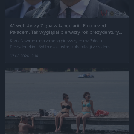
41 wet, Jerzy Zięba w kancelarii i Eldo przed
Pałacem. Tak wyglądał pierwszy rok prezydentury
Karola Nawrockiego
Karol Nawrocki ma za sobą pierwszy rok w Pałacu
Prezydenckim. Był to czas ostrej kohabitacji z rządem
Donalda Tuska, aż 41 wet i licznych sporów o ustawy. Nie
07.08.2026 12:14
brakowało też wydarzeń z zupełnie innej kategorii: w
kancelarii pojawił się Jerzy Zięba, a rocznicę zaprzysiężenia
uświetnił występ rapera, Eldo. Pierwszy rok prezydentury
podsumowują m.in. Fakt, Demagog, „Gazeta Wyborcza” i „Do
Rzeczy”.