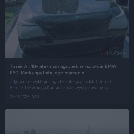
To nie AI. 18-latek ma nagrobek w kształcie BMW
E60. Matka spełniła jego marzenie
Zdjęcia niezwykłego nagrobka obiegają polski Internet.
Pomnik 18-letniego Konrada został wystylizowany na
samochód BMW E60 – ma charakterystyczny grill, reflektory,
06.08.2026 10:24
logo marki, a nawet elementy przypominające układ
wydechowy. W ten sposób matka zmarłego chciała
upamiętnić jego motoryzacyjną pasję.