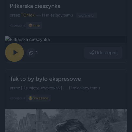
Piłkarska cieszynka
przez
TOMcki
— 11 miesięcy temu
wgrane.pl
Kategoria:
📦
Inne
Udostępnij
0
1
Tak to by było ekspresowe
przez
[Usunięty użytkownik]
— 11 miesięcy temu
Kategoria:
😂
Śmieszne