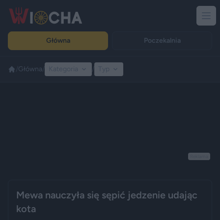
Główna
Poczekalnia
/
Główna
/
Kategoria
/
Typ
Reklama
Mewa nauczyła się sępić jedzenie udając
kota