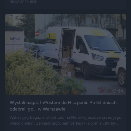
05.08.2026 15:51
przebywających w stolicy Dolnego Śląska. Informacja
wywołała gorącą dyskusję w mediach społecznościowych —
od głosów o rozwoju miasta, po komentarze wieszczące
koniec świata, jaki znamy.
Wysłali bagaż InPostem do Hiszpanii. Po 53 dniach
odebrali go… w Warszawie
Wakacyjny bagaż miał dotrzeć na Minorkę jeszcze przed jego
właścicielami. Zamiast tego, namiot, kajak i ubrania utknęły w
hiszpańskim centrum logistycznym, a przesyłka wróciła do