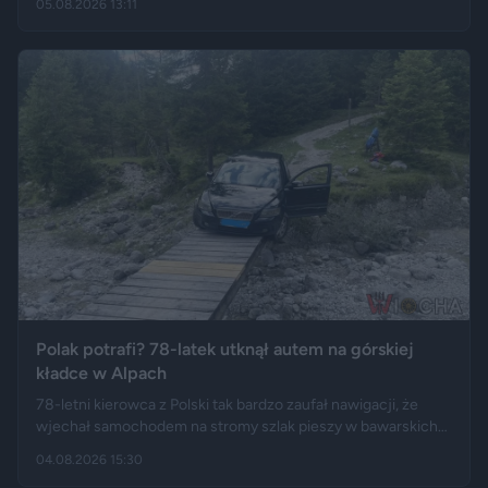
05.08.2026 13:11
Polski długo po zakończeniu urlopu. Historię opisały m.in.
"Wyborcza", Bankier, a nagranie z finału tej podróży szybko
rozeszło się na portalu X.
Polak potrafi? 78-latek utknął autem na górskiej
kładce w Alpach
78-letni kierowca z Polski tak bardzo zaufał nawigacji, że
wjechał samochodem na stromy szlak pieszy w bawarskich
Alpach. Jego Volvo pokonało trasę, którą – zdaniem
04.08.2026 15:30
miejscowych służb – trudno byłoby przejechać nawet