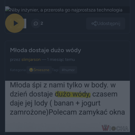
Udostępnij
166
2
Młoda dostaje dużo wódy
przez
slimjarson
— 1 miesiąc temu
Kategoria:
😂
Śmieszne
Tagi:
#humor