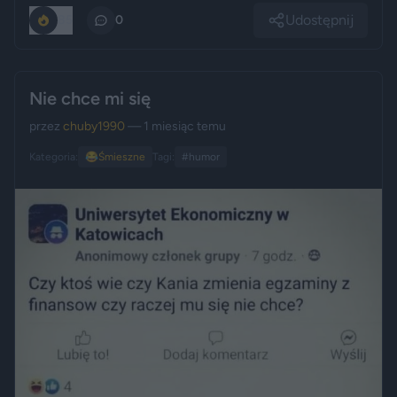
Udostępnij
85
0
Nie chce mi się
przez
chuby1990
— 1 miesiąc temu
Kategoria:
😂
Śmieszne
Tagi:
#humor