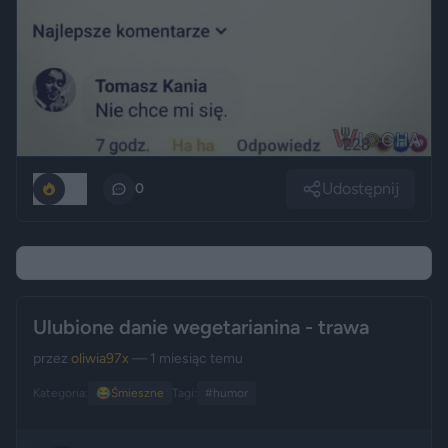
Udostępnij
251
0
Ulubione danie wegetarianina - trawa
przez
oliwia97x
— 1 miesiąc temu
Kategoria:
😂
Śmieszne
Tagi:
#humor