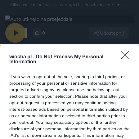
Kilkanaście minut walki z autem, a i tak doszło do zderzenia.
Udostępnij
145
0
wiocha.pl -
Do Not Process My Personal
Information
Modlitwa o deszcz.
If you wish to opt-out of the sale, sharing to third parties, or
processing of your personal or sensitive information for
przez
antichristos
— 1 miesiąc temu
targeted advertising by us, please use the below opt-out
section to confirm your selection. Please note that after your
Kategoria:
😂
Śmieszne
Tagi:
#papizm
opt-out request is processed you may continue seeing
Papizm ma rozwiązania wszelkich problemów. Odmawiajcie
interest-based ads based on personal information utilized by
tę modlitwę, a deszcz spadnie. Kiedy ? No to trzeba
us or personal information disclosed to third parties prior to
sprawdzić na stronach z prognozą pogody !
your opt-out. You may separately opt-out of the further
disclosure of your personal information by third parties on the
IAB’s list of downstream participants. This information may