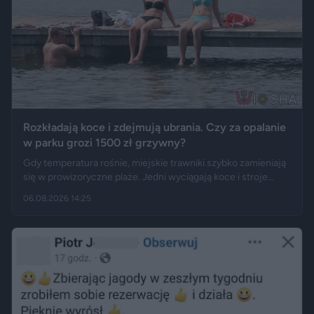
Rozkładają koce i zdejmują ubrania. Czy za opalanie
w parku grozi 1500 zł grzywny?
Gdy temperatura rośnie, miejskie trawniki szybko zamieniają
się w prowizoryczne plaże. Jedni wyciągają koce i stroje
kąpielowe, inni pytają, czy takie widoki w centrum miasta są
06.08.2026 14:25
legalne. Jak opisują Gazeta.pl i „Rzeczpospolita”, samo
opalanie się w miejscu publicznym zwykle nie jest
wykroczeniem. Granica może jednak zostać przekroczona
przez nagość, złamanie regulaminu parku albo zajęcie
trawnika, który nie został przeznaczony do rekreacji.