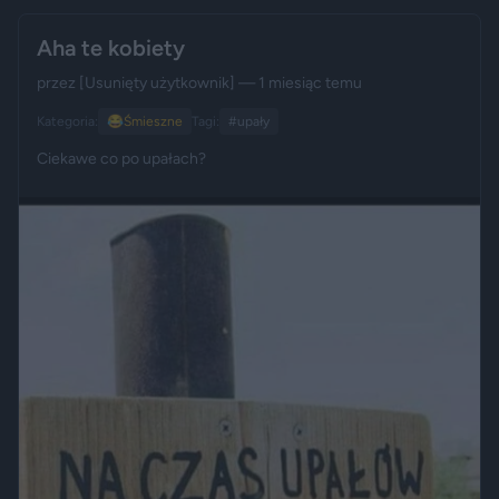
Aha te kobiety
przez
[Usunięty użytkownik]
— 1 miesiąc temu
Kategoria:
😂
Śmieszne
Tagi:
#upały
Ciekawe co po upałach?