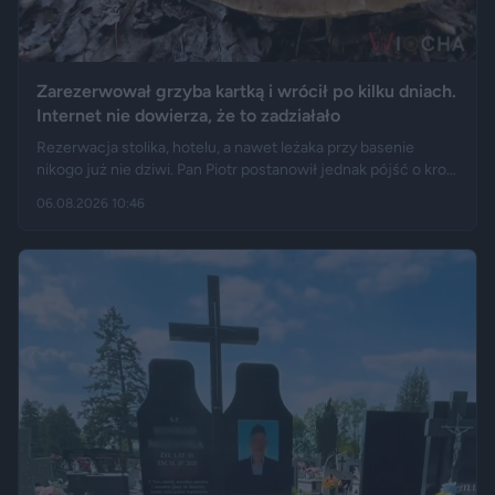
Zarezerwował grzyba kartką i wrócił po kilku dniach.
Internet nie dowierza, że to zadziałało
Rezerwacja stolika, hotelu, a nawet leżaka przy basenie
nikogo już nie dziwi. Pan Piotr postanowił jednak pójść o krok
dalej i „zarezerwował” grzyba rosnącego w lesie. Jak opisuje
06.08.2026 10:46
„Fakt”, po kilku dniach wrócił w to samo miejsce i odkrył, że
eksperyment zakończył się sukcesem.