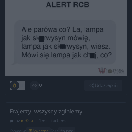
Udostępnij
131
0
Frajerzy, wszyscy zginiemy
przez
mr0zu
— 1 miesiąc temu
Kategoria:
😂
Śmieszne
Tagi:
#humor