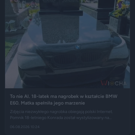
To nie AI. 18-latek ma nagrobek w kształcie BMW
E60. Matka spełniła jego marzenie
Zdjęcia niezwykłego nagrobka obiegają polski Internet.
Pomnik 18-letniego Konrada został wystylizowany na
samochód BMW E60 – ma charakterystyczny grill, reflektory,
06.08.2026 10:24
logo marki, a nawet elementy przypominające układ