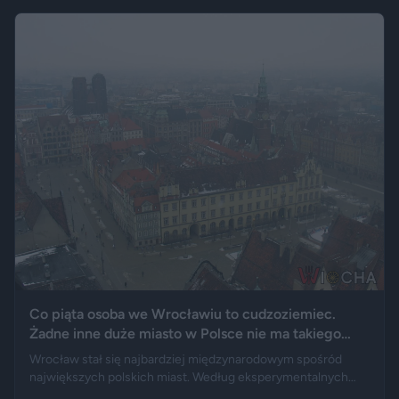
wydechowy. W ten sposób matka zmarłego chciała
upamiętnić jego motoryzacyjną pasję.
Co piąta osoba we Wrocławiu to cudzoziemiec.
Żadne inne duże miasto w Polsce nie ma takiego
wyniku
Wrocław stał się najbardziej międzynarodowym spośród
największych polskich miast. Według eksperymentalnych
danych GUS cudzoziemcy stanowią 19,5 proc. osób