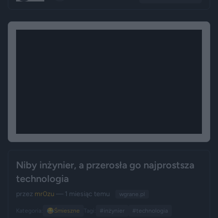
Niby inżynier, a przerosła go najprostsza
technologia
przez
mr0zu
— 1 miesiąc temu
wgrane.pl
Kategoria:
😂
Śmieszne
Tagi:
#inżynier
#technologia