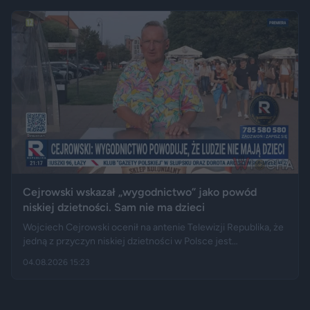
ciągnikiem. Podróż zakończyła się dopiero na drewnianej
kładce, na której auto zawisło podwoziem.
Cejrowski wskazał „wygodnictwo” jako powód
niskiej dzietności. Sam nie ma dzieci
Wojciech Cejrowski ocenił na antenie Telewizji Republika, że
jedną z przyczyn niskiej dzietności w Polsce jest
„wygodnictwo” młodych ludzi, którzy wolą karierę, rozrywkę i
04.08.2026 15:23
psa niż obowiązki związane z wychowaniem dziecka.
Tygodnik "Do Rzeczy" opisuje jego słowa jako ostrą diagnozę,
natomiast portal "Jastrząb Post" zwraca uwagę, że sam