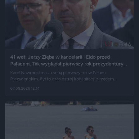
41 wet, Jerzy Zięba w kancelarii i Eldo przed
Pałacem. Tak wyglądał pierwszy rok prezydentury
Karola Nawrockiego
Karol Nawrocki ma za sobą pierwszy rok w Pałacu
Prezydenckim. Był to czas ostrej kohabitacji z rządem
Donalda Tuska, aż 41 wet i licznych sporów o ustawy. Nie
07.08.2026 12:14
brakowało też wydarzeń z zupełnie innej kategorii: w
kancelarii pojawił się Jerzy Zięba, a rocznicę zaprzysiężenia
uświetnił występ rapera, Eldo. Pierwszy rok prezydentury
podsumowują m.in. Fakt, Demagog, „Gazeta Wyborcza” i „Do
Rzeczy”.