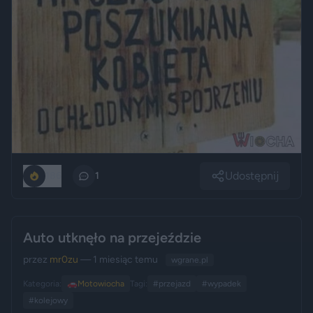
Udostępnij
186
1
Auto utknęło na przejeździe
przez
mr0zu
— 1 miesiąc temu
wgrane.pl
Kategoria:
🚗
Motowiocha
Tagi:
#przejazd
#wypadek
#kolejowy