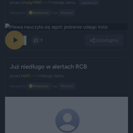
przez
chuby1990
— 1 miesiąc temu
wgrane.pl
Kategoria:
😂
Śmieszne
Tagi:
#mewa
Udostępnij
232
1
Już niedługo w alertach RCB
przez
hef0
— 1 miesiąc temu
Kategoria:
😂
Śmieszne
Tagi:
#humor