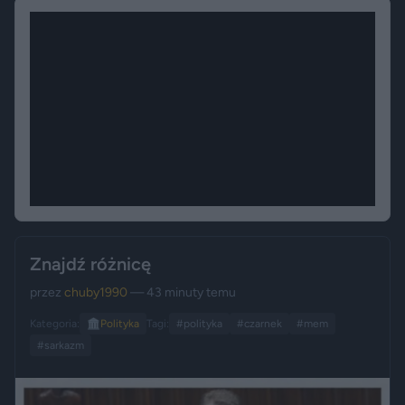
Znajdź różnicę
przez
chuby1990
— 43 minuty temu
Kategoria:
🏛️
Polityka
Tagi:
#polityka
#czarnek
#mem
#sarkazm