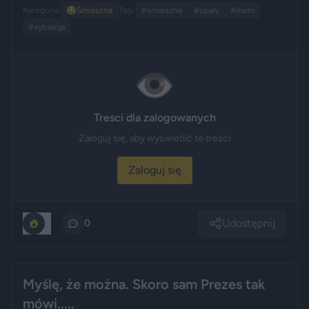
Kategoria:
😂
Śmieszne
Tagi:
#smieszne
#upały
#mem
#sytuacje
👁️
Tresci dla zalogowanych
Zaloguj się, aby wyświetlić te treści
Zaloguj się
Udostępnij
0
0
Myślę, że można. Skoro sam Prezes tak
mówi.....