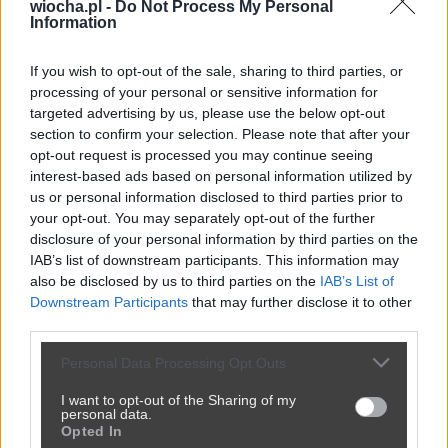
wiocha.pl -
Do Not Process My Personal
Information
Ludzie ludzie cyrk przyjechał
If you wish to opt-out of the sale, sharing to third parties, or
processing of your personal or sensitive information for
przez
Akuszer
— 47 minut temu
targeted advertising by us, please use the below opt-out
section to confirm your selection. Please note that after your
Kategoria:
🏛️
Polityka
Tagi:
#polityka batyra
opt-out request is processed you may continue seeing
Jest rocznica będzie miesięcznica
interest-based ads based on personal information utilized by
us or personal information disclosed to third parties prior to
your opt-out. You may separately opt-out of the further
disclosure of your personal information by third parties on the
IAB’s list of downstream participants. This information may
also be disclosed by us to third parties on the
IAB’s List of
Downstream Participants
that may further disclose it to other
third parties.
Personal Data Processing Opt Outs
I want to opt-out of the Sharing of my
personal data.
Opted In