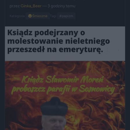
przez
Ginka_Beer
— 3 godziny temu
Kategoria:
😂
Śmieszne
Tagi:
#papizm