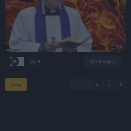
Udostępnij
50
4
Losuj
1
2
3