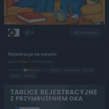
Udostępnij
10
0
Rejestracje na wesoło
przez
mr0zu
— 29 minut temu
Kategoria:
😂
Śmieszne
Tagi:
#humor
#smieszne
#polska
#memy
#tablice