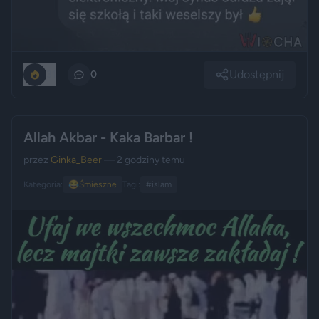
Udostępnij
31
0
Allah Akbar - Kaka Barbar !
przez
Ginka_Beer
— 2 godziny temu
Kategoria:
😂
Śmieszne
Tagi:
#islam