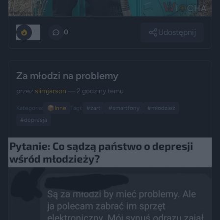
Udostępnij
85
0
Za młodzi na problemy
przez
slimjarson
— 2 godziny temu
Kategoria:
📦
Inne
Tagi:
#żart
#smartfony
#młodzież
#depresja