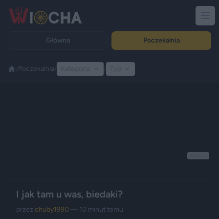
Główna
Poczekalnia
/
Poczekalnia
/
Kategoria
/
Typ
Reklama
I jak tam u was, biedaki?
przez
chuby1990
— 10 minut temu