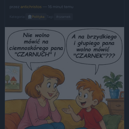
przez
antichristos
— 16 minut temu
Kategoria:
🏛️
Polityka
Tagi:
#czarnek