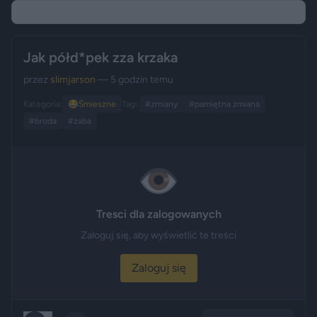
Jak półd*pek zza krzaka
przez
slimjarson
— 5 godzin temu
Kategoria:
😂
Śmieszne
Tagi:
#zmiany
#pamiętna zmiana
#broda
#żaba
👁️
Tresci dla zalogowanych
Zaloguj się, aby wyświetlić te treści
Zaloguj się