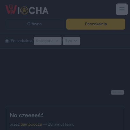
Główna
Poczekalnia
/
Poczekalnia
/
Kategoria
/
Typ
Reklama
No czeeeeść
przez
bamboocza
— 28 minut temu