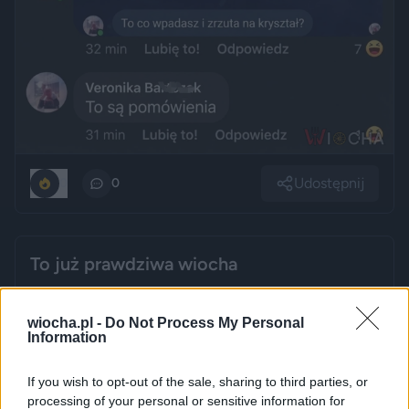
Udostępnij
0
0
To już prawdziwa wiocha
przez
bamboocza
— 4 godziny temu
wiocha.pl -
Do Not Process My Personal
Kategoria:
🏛️
Polityka
Tagi:
#ukraina
#polska
#alkohol
Information
#kłopoty
#przemoc
If you wish to opt-out of the sale, sharing to third parties, or
processing of your personal or sensitive information for