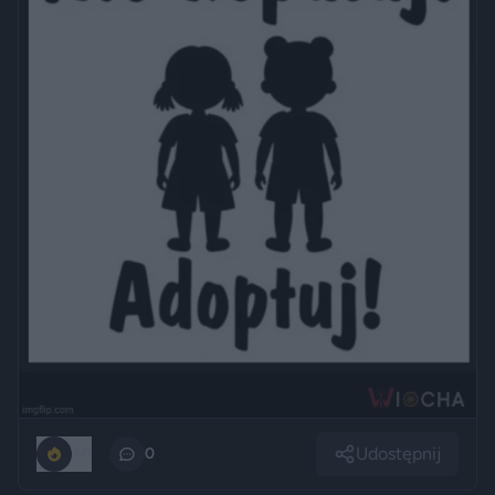
Udostępnij
40
0