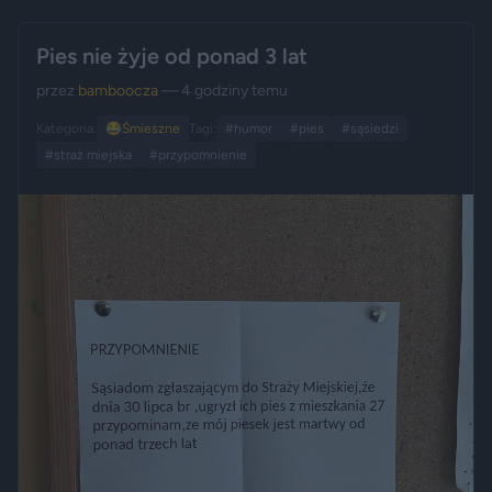
Pies nie żyje od ponad 3 lat
przez
bamboocza
— 4 godziny temu
Kategoria:
😂
Śmieszne
Tagi:
#humor
#pies
#sąsiedzi
#straż miejska
#przypomnienie