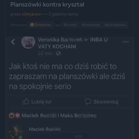
Planszówki kontra kryształ
przez
slimjarson
— 3 godziny temu
Kategoria:
😂
Śmieszne
Tagi:
#humor
#rozmowa
#planszówki