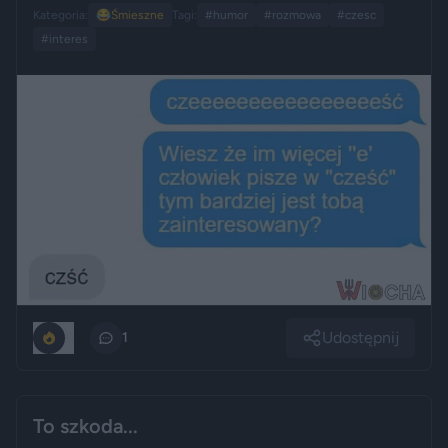
Kategoria:
😂
Śmieszne
Tagi:
#humor
#rozmowa
#czesc
#interes
Udostępnij
0
1
To szkoda...