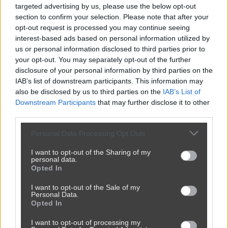
targeted advertising by us, please use the below opt-out
section to confirm your selection. Please note that after your
opt-out request is processed you may continue seeing
interest-based ads based on personal information utilized by
us or personal information disclosed to third parties prior to
your opt-out. You may separately opt-out of the further
Udostępnij
21
3
disclosure of your personal information by third parties on the
IAB’s list of downstream participants. This information may
also be disclosed by us to third parties on the
IAB’s List of
Downstream Participants
that may further disclose it to other
third parties.
Personal Data Processing Opt Outs
Tak sobie przeglądam naklejki na portalu
I want to opt-out of the Sharing of my
aukcyjnym...
personal data.
Opted In
przez
Ginka_Beer
— 4 godziny temu
I want to opt-out of the Sale of my
Kategoria:
😂
Śmieszne
Tagi:
#naklejki
Personal Data.
Opted In
I want to opt-out of processing my