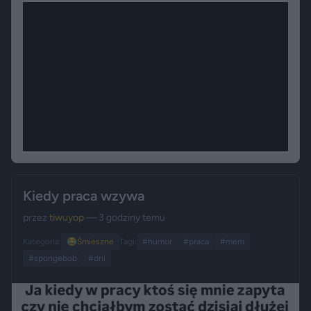
Kiedy praca wzywa
przez
tiwuyop
— 3 godziny temu
Kategoria:
😂
Śmieszne
Tagi:
#humor
#praca
#mem
#spongebob
#dni