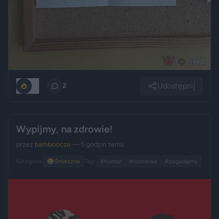
Udostępnij
10
2
Wypijmy, na zdrowie!
przez
bamboocza
— 5 godzin temu
Kategoria:
😂
Śmieszne
Tagi:
#humor
#rozmowa
#pogadajmy