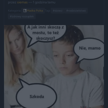
przez
siemas
— 1 godzina temu
Kategoria:
👩‍👧
Madka Polka
Tagi:
#dzieci
#rodzicielstwo
#zdrowy rozsądek