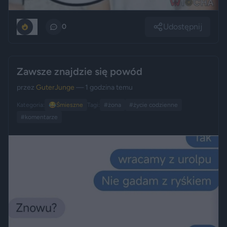
Udostępnij
0
0
Zawsze znajdzie się powód
przez
GuterJunge
— 1 godzina temu
Kategoria:
😂
Śmieszne
Tagi:
#żona
#życie codzienne
#komentarze