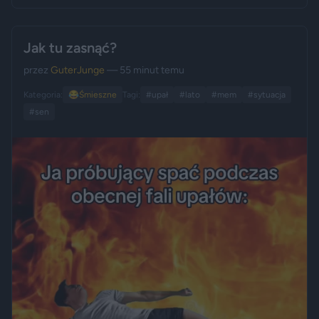
Jak tu zasnąć?
przez
GuterJunge
— 55 minut temu
Kategoria:
😂
Śmieszne
Tagi:
#upał
#lato
#mem
#sytuacja
#sen