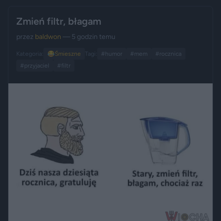
Zmień filtr, błagam
przez
baldwon
— 5 godzin temu
Kategoria:
😂
Śmieszne
Tagi:
#humor
#mem
#rocznica
#przyjaciel
#filtr