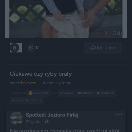
Udostępnij
0
0
Ciekawe czy ryby brały
przez
baldwon
— 4 godziny temu
Kategoria:
😂
Śmieszne
Tagi:
#humor
#kobieta
#facebook
#nieporozumienie