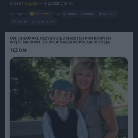
przez
tiwuyop
— 4 godziny temu
Kategoria:
😂
Śmieszne
Tagi:
#humor
#memy
#sytuacje
#dziwne
#małżeństwo