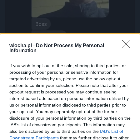
wiocha.pl -
Do Not Process My Personal
Information
Udostępnij
0
0
If you wish to opt-out of the sale, sharing to third parties, or
processing of your personal or sensitive information for
targeted advertising by us, please use the below opt-out
section to confirm your selection. Please note that after your
A to niespodzianka
opt-out request is processed you may continue seeing
interest-based ads based on personal information utilized by
przez
mr0zu
— 3 godziny temu
us or personal information disclosed to third parties prior to
Kategoria:
🏛️
Polityka
Tagi:
#polityka
#trump
#news
#usa
your opt-out. You may separately opt-out of the further
#rakiety
disclosure of your personal information by third parties on the
IAB’s list of downstream participants. This information may
also be disclosed by us to third parties on the
IAB’s List of
Downstream Participants
that may further disclose it to other