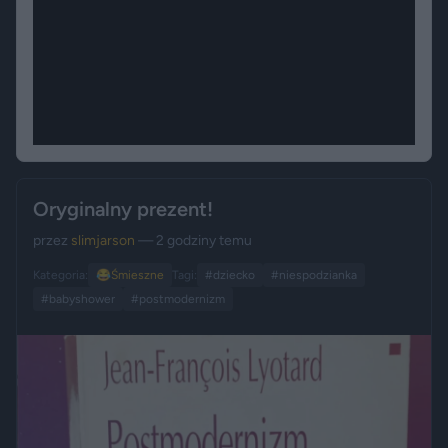
Oryginalny prezent!
przez
slimjarson
— 2 godziny temu
Kategoria:
😂
Śmieszne
Tagi:
#dziecko
#niespodzianka
#babyshower
#postmodernizm