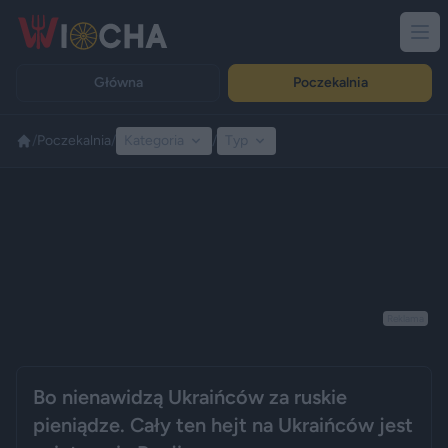
Główna
Poczekalnia
/
Poczekalnia
/
Kategoria
/
Typ
Reklama
Bo nienawidzą Ukraińców za ruskie
pieniądze. Cały ten hejt na Ukraińców jest