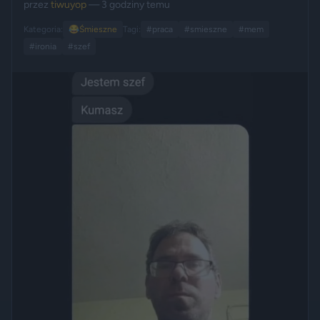
przez
tiwuyop
— 3 godziny temu
Kategoria:
😂
Śmieszne
Tagi:
#praca
#smieszne
#mem
#ironia
#szef