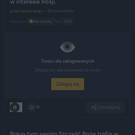
w interesie Rosji.
przez
bumerang
— 36 minut temu
Kategoria:
😏
Bez wiochy
Tagi:
#fail
👁️
Tresci dla zalogowanych
Zaloguj się, aby wyświetlić te treści
Zaloguj się
Udostępnij
0
0
Braun tym swoim Szczęść Boże trafia w