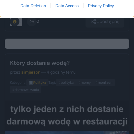
Data Deletion
Data Access
Privacy Policy
Udostępnij
0
0
Który dostanie wodę?
przez
slimjarson
— 4 godziny temu
Kategoria:
🏛️
Polityka
Tagi:
#polityka
#memy
#mentzen
#darmowa woda