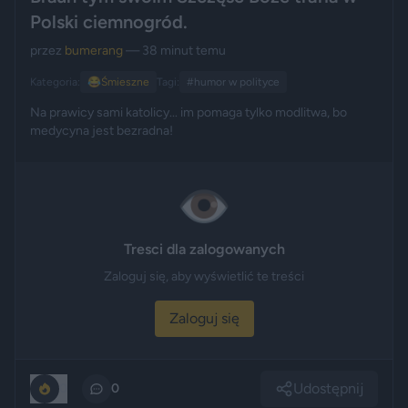
Polski ciemnogród.
przez
bumerang
— 38 minut temu
Kategoria:
😂
Śmieszne
Tagi:
#humor w polityce
Na prawicy sami katolicy... im pomaga tylko modlitwa, bo
medycyna jest bezradna!
👁️
Tresci dla zalogowanych
Zaloguj się, aby wyświetlić te treści
Zaloguj się
Udostępnij
0
0