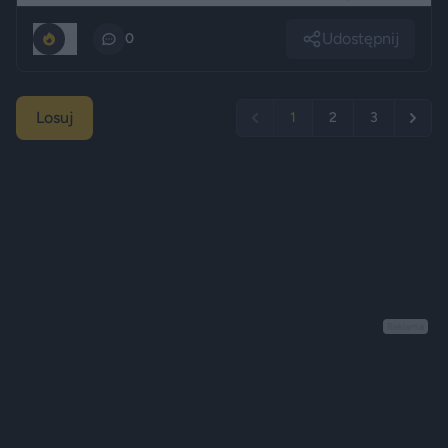
Udostępnij
11
0
Losuj
1
2
3
Reklama