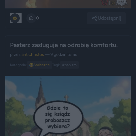
Udostępnij
1
0
Pasterz zasługuje na odrobię komfortu.
przez
antichristos
— 9 godzin temu
Kategoria:
😂
Śmieszne
Tagi:
#papizm