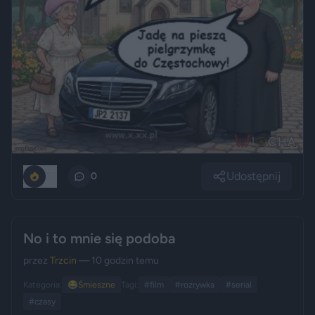
Udostępnij
52
0
No i to mnie się podoba
przez
Trzcin
— 10 godzin temu
Kategoria:
😂
Śmieszne
Tagi:
#film
#rozrywka
#serial
#czasy