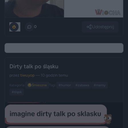
Udostępnij
1
0
Dirty talk po śląsku
przez
tiwuyop
— 10 godzin temu
Kategoria:
😂
Śmieszne
Tagi:
#humor
#zabawa
#memy
#śląsk