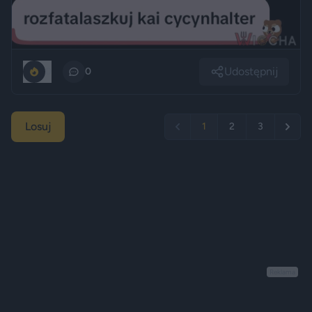
Udostępnij
0
0
Losuj
1
2
3
Reklama