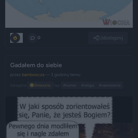
Udostępnij
0
0
Gadałem do siebie
przez
bamboocza
— 3 godziny temu
Kategoria:
😂
Śmieszne
Tagi:
#humor
#religia
#nawrócenie