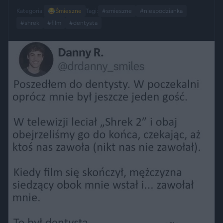
Kategoria:
😂
Śmieszne
Tagi:
#smieszne
#niespodzianka
#shrek
#film
#dentysta