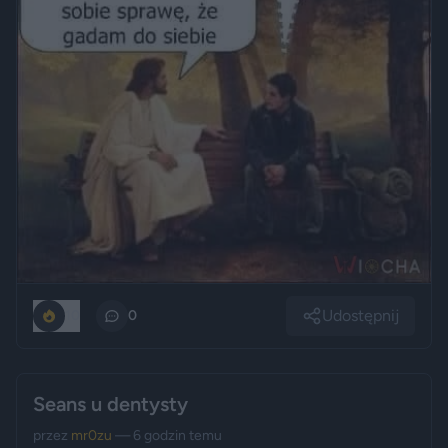
Udostępnij
10
0
Seans u dentysty
przez
mr0zu
— 6 godzin temu