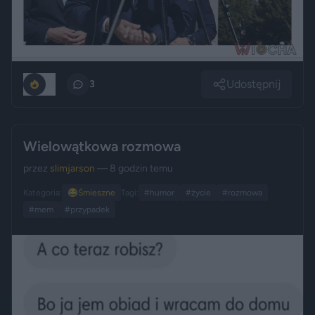
Udostępnij
12
3
Wielowątkowa rozmowa
przez
slimjarson
— 8 godzin temu
Kategoria:
😂
Śmieszne
Tagi:
#humor
#życie
#rozmowa
#mem
#przypadek