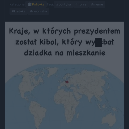
Kategoria:
🏛️
Polityka
Tagi:
#polityka
#ironia
#meme
#krytyka
#geografia