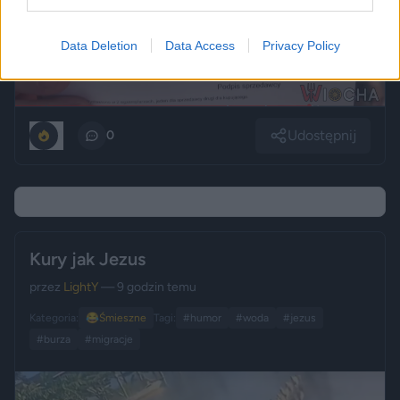
Data Deletion
Data Access
Privacy Policy
Udostępnij
1
0
Kury jak Jezus
przez
LightY
— 9 godzin temu
Kategoria:
😂
Śmieszne
Tagi:
#humor
#woda
#jezus
#burza
#migracje