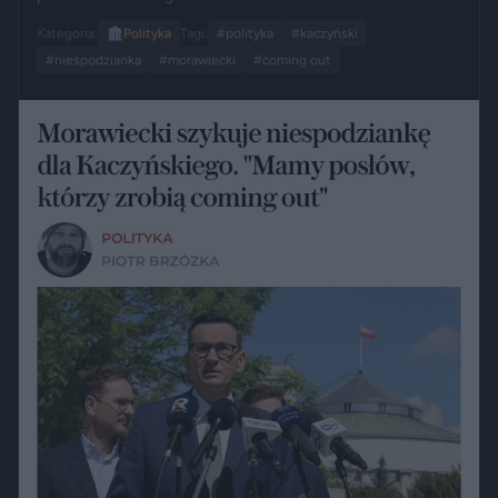
Kategoria:
🏛️
Polityka
Tagi:
#polityka
#kaczyński
#niespodzianka
#morawiecki
#coming out