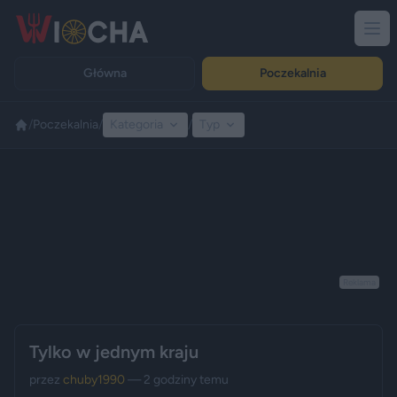
Główna
Poczekalnia
/
Poczekalnia
/
Kategoria
/
Typ
Reklama
Tylko w jednym kraju
przez
chuby1990
— 2 godziny temu