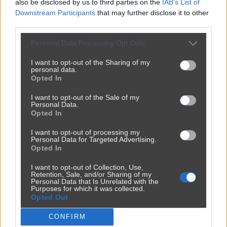
also be disclosed by us to third parties on the
IAB’s List of
Downstream Participants
that may further disclose it to other
third parties.
Udostępnij
0
0
Personal Data Processing Opt Outs
I want to opt-out of the Sharing of my
personal data.
Butelka ścisłego zarachowania
Opted In
przez
VonWasserschwein
— 8 godzin temu
I want to opt-out of the Sale of my
Personal Data.
Kategoria:
📦
Inne
Tagi:
#kaucja
#pkp
#kolej
#wars
Opted In
#biurokracja
I want to opt-out of processing my
Personal Data for Targeted Advertising.
Takie genialne pomysły chyba tylko w Polsce... Strach
Opted In
pomyśleć ile papieru wygenerują przy zwrocie.
I want to opt-out of Collection, Use,
Retention, Sale, and/or Sharing of my
Personal Data that Is Unrelated with the
Purposes for which it was collected.
Opted Out
CONFIRM