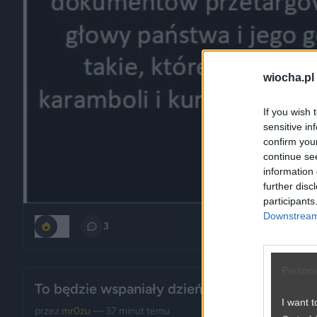
wiocha.pl
If you wish 
sensitive in
confirm you
continue se
information 
further disc
participants
Downstream 
30
3
Persona
To będzie wspaniały dzień
I want t
przez
mr0zu
— 37 minut temu