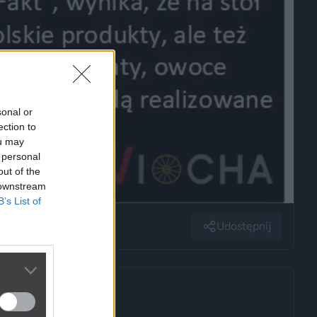
sonal or
ection to
ou may
 personal
out of the
 downstream
B’s List of
Udostępnij