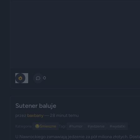
0
0
Sutener baluje
przez
baxbany
— 28 minut temu
Kategoria:
😂
Śmieszne
Tagi:
#humor
#jedzenie
#wydatki
U Nawrockiego zamawiają jedzenie za pół miliona złotych. Do