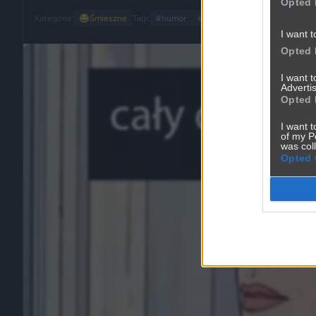
Opted 
Kategoria:
😂
Śmieszne
Tagi:
#humor
#życie codzienne
#małżeńs
I want t
Opted 
I want 
Advertis
Opted 
I want t
of my P
was col
Opted 