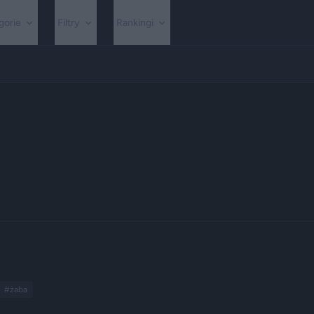
gorie
Filtry
Rankingi
#żaba