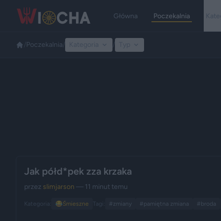
Główna
Poczekalnia
Kate
/
Poczekalnia
/
Kategoria
/
Typ
Jak półd*pek zza krzaka
przez
slimjarson
— 11 minut temu
Kategoria:
😂
Śmieszne
Tagi:
#zmiany
#pamiętna zmiana
#broda