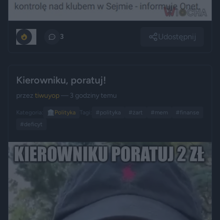
Udostępnij
0
3
Kierowniku, poratuj!
przez
tiwuyop
— 3 godziny temu
Kategoria:
🏛️
Polityka
Tagi:
#polityka
#żart
#mem
#finanse
#deficyt