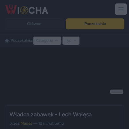
Główna
Poczekalnia
/
Poczekalnia
/
Kategoria
/
Typ
Reklama
Władca zabawek - Lech Wałęsa
przez
Mauss
— 12 minut temu