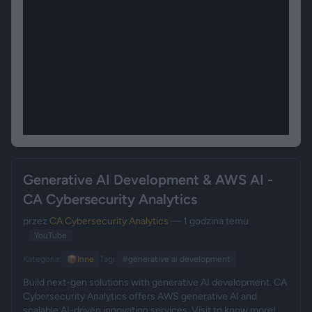
Generative AI Development & AWS AI -
CA Cybersecurity Analytics
przez
CA Cybersecurity Analytics
— 1 godzina temu
YouTube
Kategoria:
📦
Inne
Tagi:
#generative ai development
Build next-gen solutions with generative AI development. CA
Cybersecurity Analytics offers AWS generative AI and
scalable AI-driven innovation services. Visit to know more!