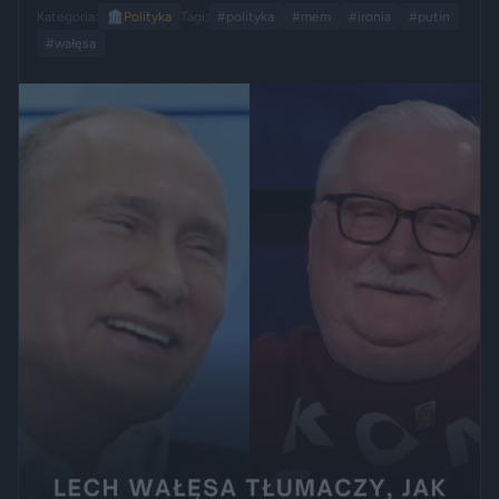
Kategoria:
🏛️
Polityka
Tagi:
#polityka
#mem
#ironia
#putin
#wałęsa