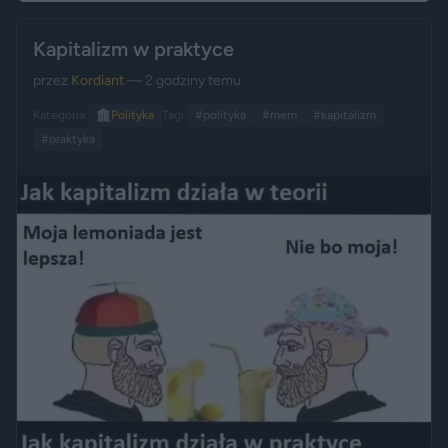
Kapitalizm w praktyce
przez
Kordiant
— 2 godziny temu
Kategoria:
🏛️
Polityka
Tagi:
#polityka
#mem
#kapitalizm
#praktyka