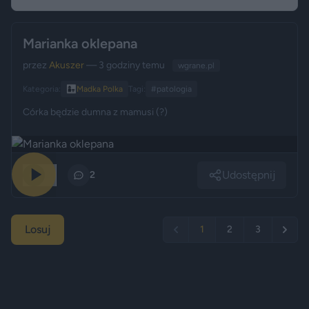
Marianka oklepana
przez
Akuszer
— 3 godziny temu
wgrane.pl
Kategoria:
👩‍👧
Madka Polka
Tagi:
#patologia
Córka będzie dumna z mamusi (?)
Udostępnij
20
2
Losuj
1
2
3