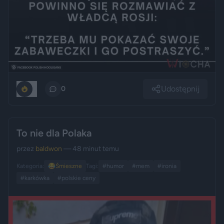
Udostępnij
0
0
To nie dla Polaka
przez
baldwon
— 48 minut temu
Kategoria:
😂
Śmieszne
Tagi:
#humor
#mem
#ironia
#karkówka
#polskie ceny