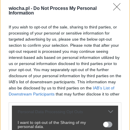
wiocha.pl -
Do Not Process My Personal
Information
If you wish to opt-out of the sale, sharing to third parties, or
processing of your personal or sensitive information for
targeted advertising by us, please use the below opt-out
Udostępnij
20
0
section to confirm your selection. Please note that after your
opt-out request is processed you may continue seeing
interest-based ads based on personal information utilized by
us or personal information disclosed to third parties prior to
Jak wspomniałem...
your opt-out. You may separately opt-out of the further
disclosure of your personal information by third parties on the
przez
bamboocza
— 1 godzina temu
IAB’s list of downstream participants. This information may
also be disclosed by us to third parties on the
IAB’s List of
Kategoria:
😂
Śmieszne
Tagi:
#humor
#polityka
#praca
Downstream Participants
that may further disclose it to other
#maile
third parties.
Personal Data Processing Opt Outs
I want to opt-out of the Sharing of my
personal data.