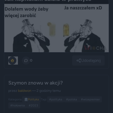
Udostępnij
1
0
Szymon znowu w akcji?
przez
baldwon
— 2 godziny temu
Kategoria:
🏛️
Polityka
Tagi:
#polityka
#polska
#wicepremier
#hołownia
#2023