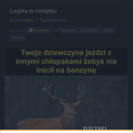
Logika w związku
przez
mr0zu
— 1 godzina temu
Kategoria:
😂
Śmieszne
Tagi:
#związek
#smieszne
#mem
#logika