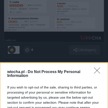
Udostępnij
52
4
W upalne dni pamiętajcie o nawodnieniu!
wiocha.pl -
Do Not Process My Personal
Information
przez
neo86
— 8 godzin temu
wgrane.pl
If you wish to opt-out of the sale, sharing to third parties, or
Kategoria:
😂
Śmieszne
Tagi:
#kot
processing of your personal or sensitive information for
targeted advertising by us, please use the below opt-out
section to confirm your selection. Please note that after your
opt-out request is processed you may continue seeing