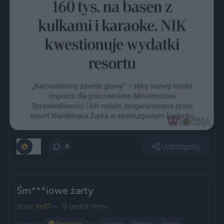
Udostępnij
20
8
Śm***iowe żarty
przez
hef0
— 12 godzin temu
Kategoria:
😂
Śmieszne
Tagi:
#humor
#śmieci
#mem