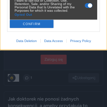
I want to opt-out of Collection, Use,
przez
neo86
— 9 godzin temu
wgrane.pl
Retention, Sale, and/or Sharing of my
Personal Data that Is Unrelated with the
Kategoria:
😂
Śmieszne
Tagi:
#cycki
Purposes for which it was collected.
Opted Out
CONFIRM
🔞
Data Deletion
Data Access
Privacy Policy
Tresci dla doroslych (18+)
Zaloguj się i potwierdź wiek, aby wyświetlić
Zaloguj się
Udostępnij
10
1
Jak doktorek nie ponosi żadnych
konsekwencji, a ameby przytakują to