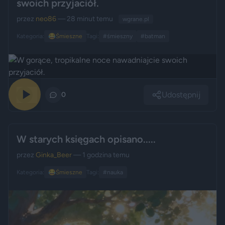
swoich przyjaciół.
przez
neo86
— 28 minut temu
wgrane.pl
Kategoria:
😂
Śmieszne
Tagi:
#śmieszny
#batman
Udostępnij
0
0
W starych księgach opisano.....
przez
Ginka_Beer
— 1 godzina temu
Kategoria:
😂
Śmieszne
Tagi:
#nauka