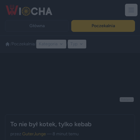
Główna
Poczekalnia
/
Poczekalnia
/
Kategoria
/
Typ
Reklama
To nie był kotek, tylko kebab
przez
GuterJunge
— 8 minut temu