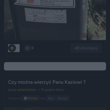
Udostępnij
10
0
Czy można wierzyć Panu Kaziowi ?
przez
antichristos
— 12 godzin temu
Kategoria:
🏛️
Polityka
Tagi:
#pis
#snusy