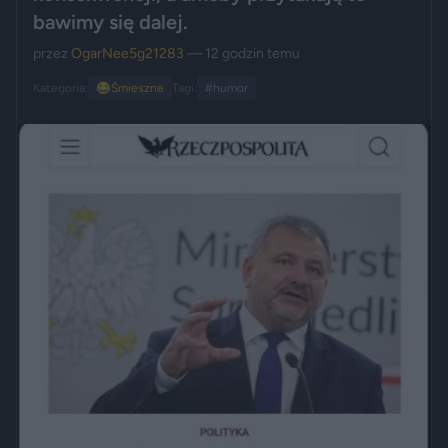
bawimy się dalej.
przez
OgarNee5g21283
— 12 godzin temu
Kategoria:
😂
Śmieszne
Tagi:
#humor