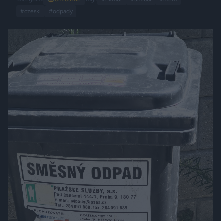
#czeski
#odpady