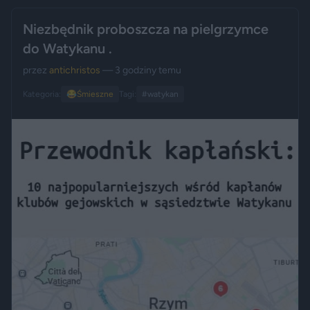
Niezbędnik proboszcza na pielgrzymce
do Watykanu .
przez
antichristos
— 3 godziny temu
Kategoria:
😂
Śmieszne
Tagi:
#watykan