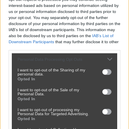
Udostępnij
10
0
interest-based ads based on personal information utilized by
us or personal information disclosed to third parties prior to
your opt-out. You may separately opt-out of the further
disclosure of your personal information by third parties on the
Cukiernictwo Artystyczne.
IAB’s list of downstream participants. This information may
also be disclosed by us to third parties on the
IAB’s List of
przez
neo86
— 8 godzin temu
wgrane.pl
Downstream Participants
that may further disclose it to other
Kategoria:
😏
Bez wiochy
Tagi:
#kuchnia
third parties.
To piękna sztuka! A coś Ty myślała/myślał/myślało?
Personal Data Processing Opt Outs
I want to opt-out of the Sharing of my
personal data.
Opted In
Udostępnij
11
0
I want to opt-out of the Sale of my
Personal Data.
Opted In
I want to opt-out of processing my
Personal Data for Targeted Advertising.
Opted In
Pomoc prawdziwej przyjaciółki.