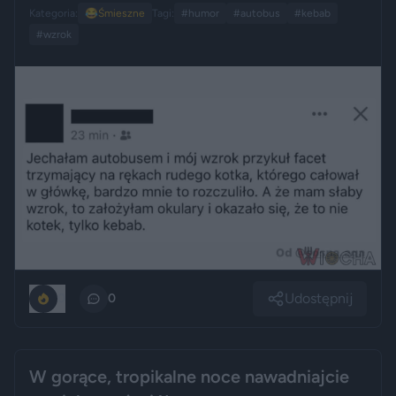
Kategoria:
😂
Śmieszne
Tagi:
#humor
#autobus
#kebab
#wzrok
Udostępnij
0
0
W gorące, tropikalne noce nawadniajcie