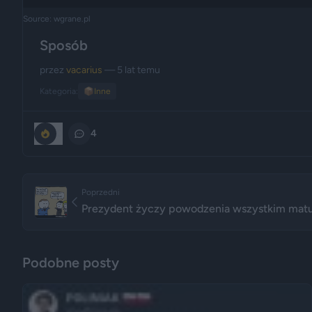
Source: wgrane.pl
Sposób
przez
vacarius
— 5 lat temu
Kategoria:
📦
Inne
0
4
Poprzedni
Prezydent życzy powodzenia wszystkim mat
Podobne posty