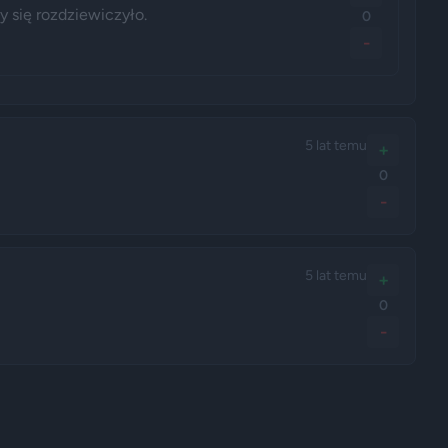
y się rozdziewiczyło. 
0
-
5 lat temu
+
0
-
5 lat temu
+
0
-