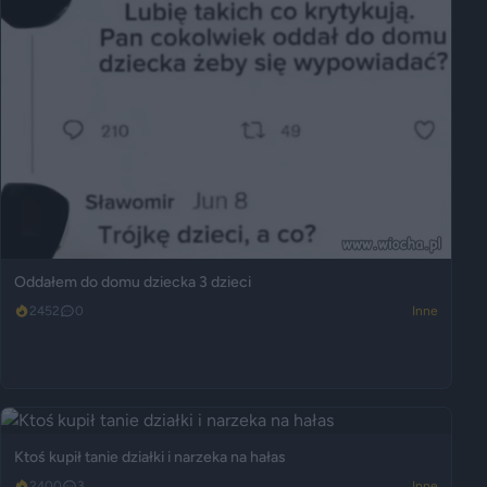
Oddałem do domu dziecka 3 dzieci
2452
0
Inne
Ktoś kupił tanie działki i narzeka na hałas
2400
3
Inne