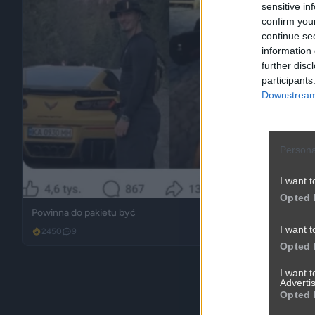
sensitive in
confirm you
continue se
information 
further disc
participants
Downstream 
Persona
I want t
Opted 
Powinna do pakietu być
I want t
2450
9
Inne
Opted 
I want 
Advertis
Opted 