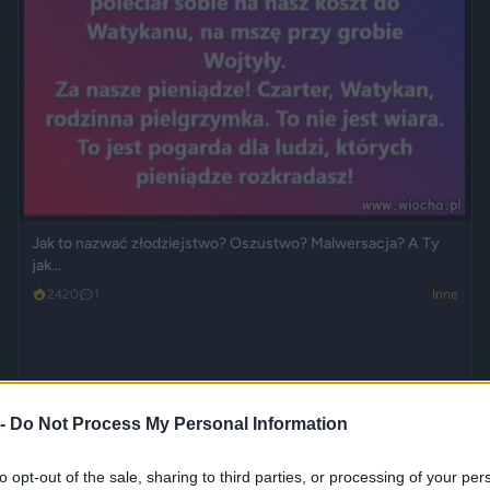
Jak to nazwać złodziejstwo? Oszustwo? Malwersacja? A Ty
jak...
2420
1
Inne
 -
Do Not Process My Personal Information
to opt-out of the sale, sharing to third parties, or processing of your per