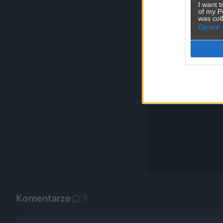
I want t
of my P
was col
Opted 
Komentarze
3