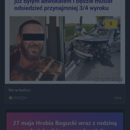
No w końcu
2700
4
Inne