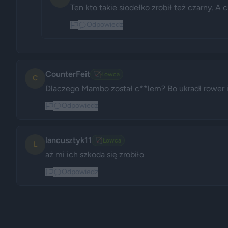
Ten kto takie siodełko zrobił też czarny. A
Odpowiedz
CounterFeit
🏹
Łowca
C
Dlaczego Mambo został c**lem? Bo ukradł rower i s
Odpowiedz
lancusztyk11
🏹
Łowca
L
aż mi ich szkoda się zrobiło
Odpowiedz