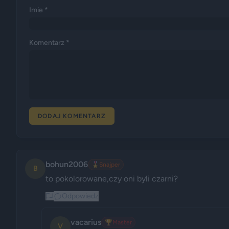
Imie *
Komentarz *
DODAJ KOMENTARZ
bohun2006
🎖️
Snajper
B
to pokolorowane,czy oni byli czarni?
Odpowiedz
vacarius
🏆
Master
V