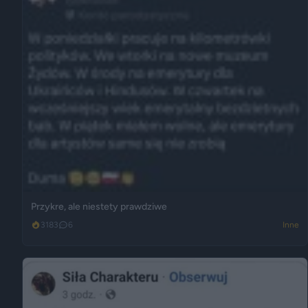
Przykre, ale niestety prawdziwe
3183
6
Inne