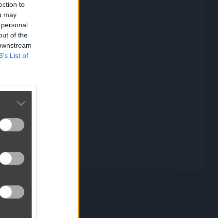
ection to
ou may
 personal
out of the
 downstream
B’s List of