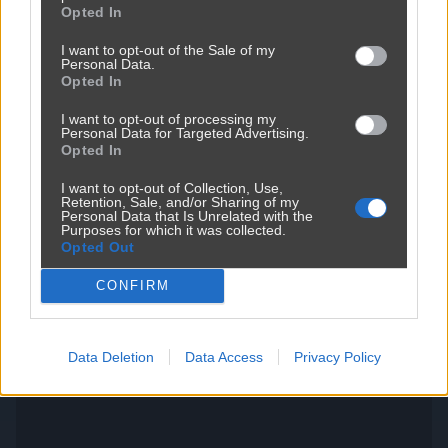
Opted In
I want to opt-out of the Sale of my
Personal Data.
Opted In
Jak to nazwać złodziejstwo? Oszustwo? Malwersacja? A Ty
I want to opt-out of processing my
jak...
Personal Data for Targeted Advertising.
Opted In
2420
1
Inne
I want to opt-out of Collection, Use,
Retention, Sale, and/or Sharing of my
Personal Data that Is Unrelated with the
Purposes for which it was collected.
Ktoś kupił tanie działki i narzeka na hałas
Opted Out
2400
3
Inne
CONFIRM
Data Deletion
Data Access
Privacy Policy