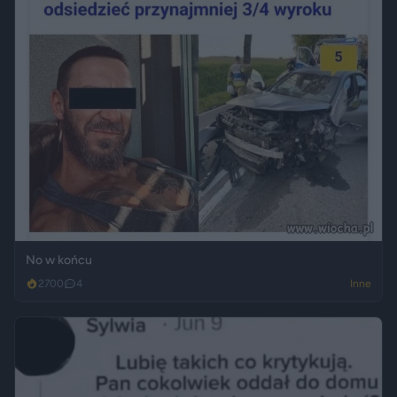
No w końcu
2700
4
Inne