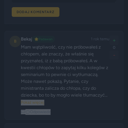
DODAJ KOMENTARZ
Bekaj
1 rok temu
🌟
Padawan
+
B
Mam wątpliwość, czy nie próbowałeś z 
0
chłopem, ale znaczy, że właśnie się 
-
przyznałeś, iż z babą próbowałeś. A w 
kwestii chłopów to zapytaj kilku kolegów z 
seminarium to pewnie ci wytłumaczą. 
Może nawet pokażą. Pytanie, czy 
ministranta zalicza do chłopa, czy do 
dziecka, bo to by mogło wiele tłumaczyć...
Pokaż więcej
Odpowiedz