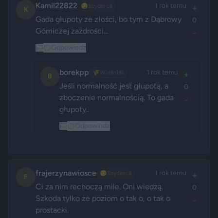
Kamil22822
1 rok temu
😏
Szyderca
+
K
Gada głupoty ze złości, bo tym z Dąbrowy 
0
Górniczej zazdrości... 
-
Odpowiedz
borekpp
1 rok temu
🌾
Wieśniak
+
B
Jeśli normalność jest głupotą, a 
0
zboczenie normalnością. To gada 
-
głupoty.. 
Odpowiedz
frajerzynawiosce
1 rok temu
😏
Szyderca
+
F
Ci za nim rechoczą mile. Oni wiedzą. 
0
Szkoda tylko że poziom o tak o, o tak o 
-
prostacki.