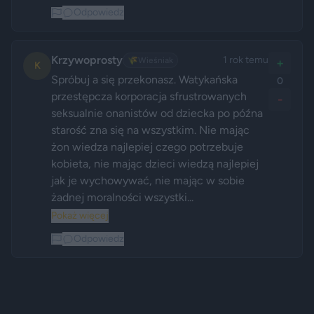
Odpowiedz
Krzywoprosty
1 rok temu
🌾
Wieśniak
+
K
Spróbuj a się przekonasz. Watykańska 
0
przestępcza korporacja sfrustrowanych 
-
seksualnie onanistów od dziecka po późna 
starość zna się na wszystkim. Nie mając 
żon wiedza najlepiej czego potrzebuje 
kobieta, nie mając dzieci wiedzą najlepiej 
jak je wychowywać, nie mając w sobie 
żadnej moralności wszystki...
Pokaż więcej
Odpowiedz