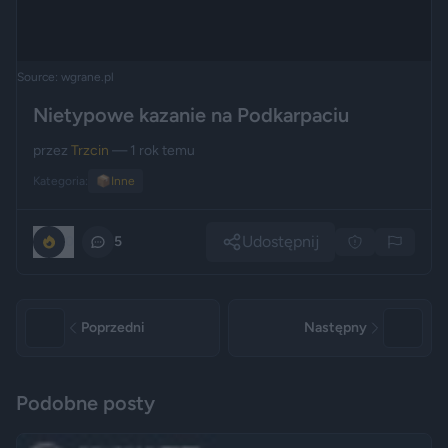
Source: wgrane.pl
Nietypowe kazanie na Podkarpaciu
przez
Trzcin
— 1 rok temu
Kategoria:
📦
Inne
Udostępnij
0
5
Poprzedni
Następny
Podobne posty