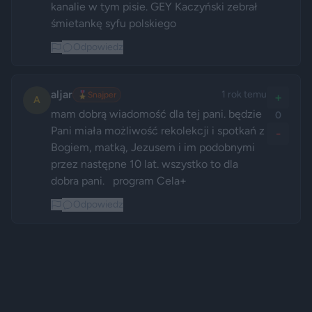
kanalie w tym pisie. GEY Kaczyński zebrał 
śmietankę syfu polskiego 
Odpowiedz
aljar
1 rok temu
🎖️
Snajper
+
A
mam dobrą wiadomość dla tej pani. będzie 
0
Pani miała możliwość rekolekcji i spotkań z 
-
Bogiem, matką, Jezusem i im podobnymi 
przez następne 10 lat. wszystko to dla 
dobra pani.   program Cela+ 
Odpowiedz