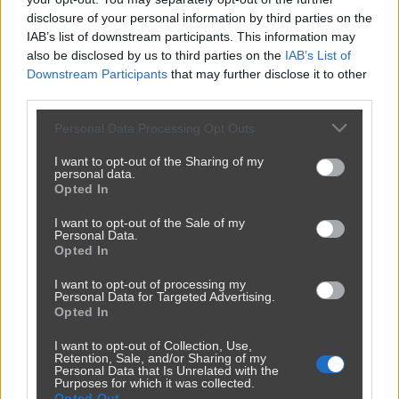
disclosure of your personal information by third parties on the
IAB’s list of downstream participants. This information may
also be disclosed by us to third parties on the
IAB’s List of
Downstream Participants
that may further disclose it to other
We łbach im się pomieszało
third parties.
3853
18
Polityka
Personal Data Processing Opt Outs
I want to opt-out of the Sharing of my
personal data.
Opted In
I want to opt-out of the Sale of my
Personal Data.
Opted In
I want to opt-out of processing my
Personal Data for Targeted Advertising.
Opted In
I want to opt-out of Collection, Use,
Retention, Sale, and/or Sharing of my
...i czy PIS-owiec zgodę wyraził na akcję
Personal Data that Is Unrelated with the
Purposes for which it was collected.
3700
1
Polityka
Opted Out