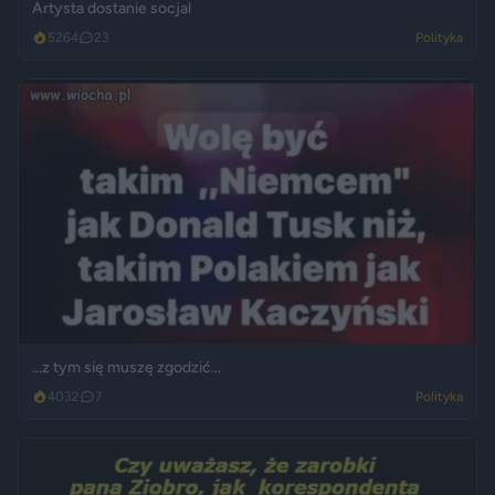
Artysta dostanie socjal
5264
23
Polityka
...z tym się muszę zgodzić...
4032
7
Polityka