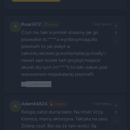
Rosa1672
1 rok temu
🏹
Łowca
+
R
Czyli nie taki kryminał straszny jak go 
0
pisowskie śc****a wyolbrzymiają,dla 
-
pisomafii to jak pobyt w 
zakonie,rekolekcje,kontemplacja,modły i 
nawet sam bożek tam przybył,miejsce 
akurat dla tych im****li,to taki-zakon pod 
wezwaniem niepokalanej pisomafii
Odpowiedz
Adam64824
1 rok temu
🎖️
Snajper
+
A
Religię załóż durna babo. Na litość liczy. 
0
Kłamca, marny aktorzyna. Taktyka na zero. 
-
Ziobrę czyli. Boi się że tam wróci. Są 