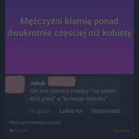
Mężczyźni kłamią częśćiej
3571
2
Śmieszne