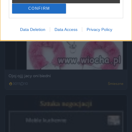
CONFIRM
Data Deletion
Data Access
Privacy Policy
Ojoj ojjj jacy oni biedni
3011
10
Śmieszne