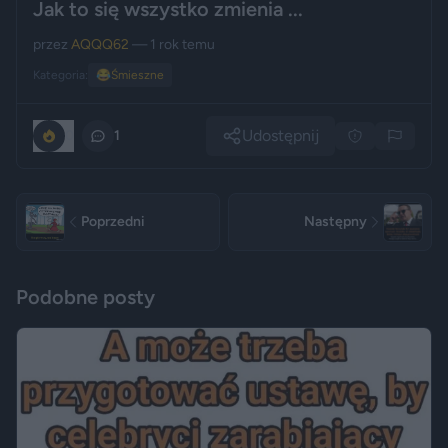
Jak to się wszystko zmienia ...
przez
AQQQ62
— 1 rok temu
Kategoria:
😂
Śmieszne
Udostępnij
0
1
Poprzedni
Następny
Podobne posty