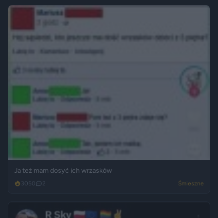
Ja też mam dosyć ich wrzasków
3050
2
Śmieszne