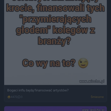
Bogaci influ będą finansować artystów?
4472
3
Śmieszne