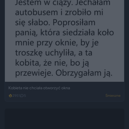
Kobieta nie chciała otworzyć okna
2951
5
Śmieszne