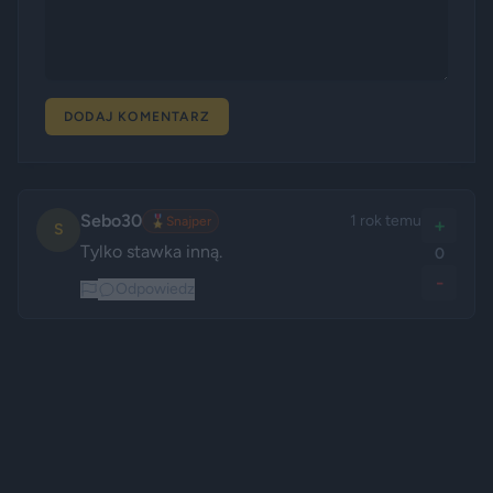
DODAJ KOMENTARZ
Sebo30
1 rok temu
🎖️
Snajper
+
S
Tylko stawka inną.
0
-
Odpowiedz