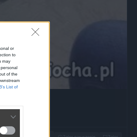
sonal or
ection to
ou may
 personal
out of the
 downstream
B’s List of
Udostępnij
Zglos naruszenie
Zglos