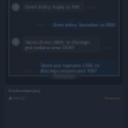
Sztuka negocjacji
2980
1
Śmieszne