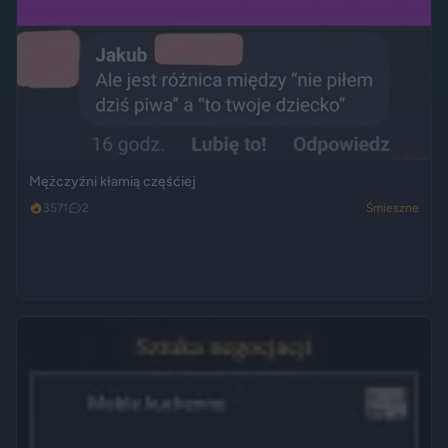
Mężczyźni kłamią częśćiej
3571
2
Śmieszne