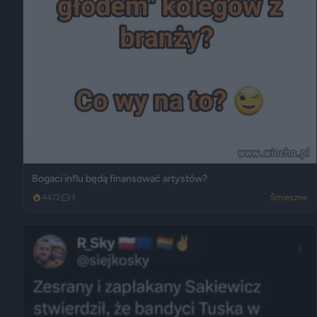
Bogaci influ będą finansować artystów?
4472
3
Śmieszne