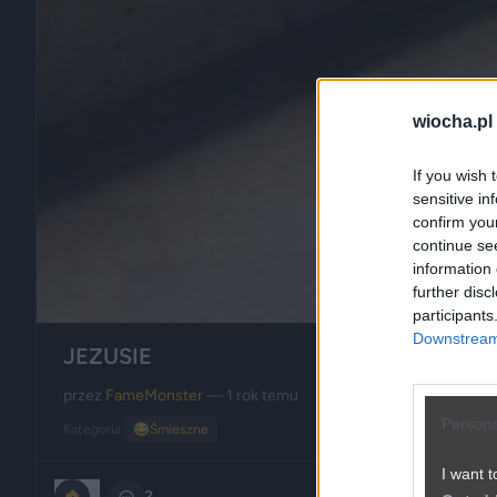
wiocha.pl
If you wish 
sensitive in
confirm you
continue se
information 
further disc
participants
Downstream 
JEZUSIE
przez
FameMonster
— 1 rok temu
Persona
Kategoria:
😂
Śmieszne
I want t
0
2