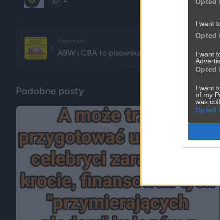
Opted 
I want t
Opted 
Poprzedni
ABW i CBA to pisowska banda kretynów prze
I want 
Advertis
Opted 
I want t
Podobne posty
of my P
was col
Opted 