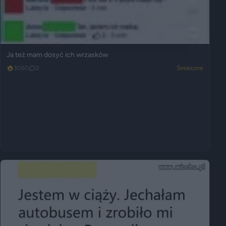
Ja też mam dosyć ich wrzasków
3050
2
Śmieszne