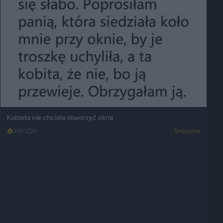
Kobieta nie chciała otworzyć okna
2951
5
Śmieszne