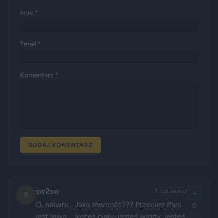
Imie *
Email *
Komentarz *
DODAJ KOMENTARZ
sw2sw
1 rok temu
+
S
O, naiwni... Jaka równość??? Przecież Pani 
0
jest lewa... Jesteś biały-jesteś winny, jesteś 