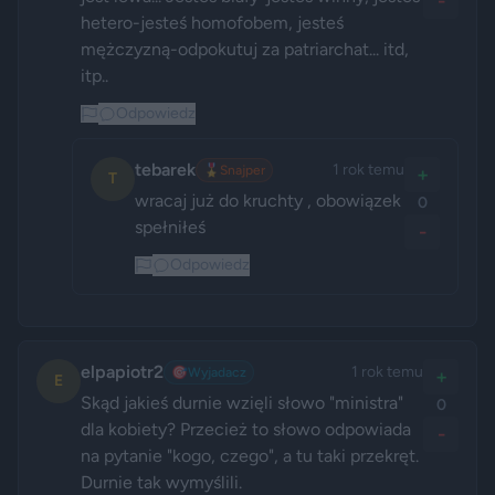
-
hetero-jesteś homofobem, jesteś 
mężczyzną-odpokutuj za patriarchat... itd, 
itp..
Odpowiedz
tebarek
1 rok temu
🎖️
Snajper
+
T
wracaj już do kruchty , obowiązek 
0
spełniłeś
-
Odpowiedz
elpapiotr2
1 rok temu
🎯
Wyjadacz
+
E
Skąd jakieś durnie wzięli słowo "ministra" 
0
dla kobiety? Przecież to słowo odpowiada 
-
na pytanie "kogo, czego", a tu taki przekręt. 
Durnie tak wymyślili.