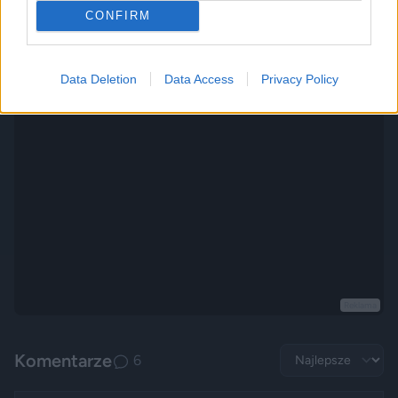
CONFIRM
Sposób na zapaść w służbie zdrowia.
2620
21
Polityka
Data Deletion
Data Access
Privacy Policy
Reklama
Komentarze
6