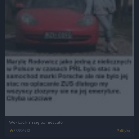
We łbach im się pomieszało
3853
18
Polityka