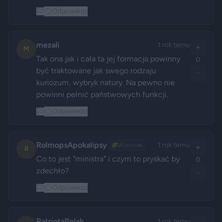
Odpowiedz
mezali
1 rok temu
+
M
Tak ona jak i cała ta jej formacja powinny 
0
być traktowane jak swego rodzaju 
-
kuriozum, wybryk natury. Na pewno nie 
powinni pełnić państwowych funkcji.
Odpowiedz
RolmopsApokalipsy
1 rok temu
🌾
Wieśniak
+
R
Co to jest "ministra" i czym to pryskać by 
0
zdechło? 
-
Odpowiedz
PatriotaPolak
1 rok temu