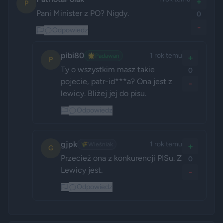
+
P
Pani Minister z PO? Nigdy.
0
-
Odpowiedz
pibi80
1 rok temu
🌟
Padawan
+
P
Ty o wszystkim masz takie 
0
pojecie, patr-id***a? Ona jest z 
-
lewicy. Bliżej jej do pisu.
Odpowiedz
gjpk
1 rok temu
🌾
Wieśniak
+
G
Przecież ona z konkurencji PISu. Z 
0
Lewicy jest.
-
Odpowiedz