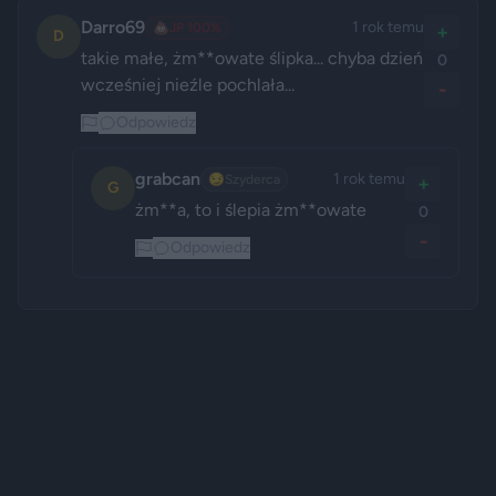
Darro69
1 rok temu
💩
JP 100%
+
D
takie małe, żm**owate ślipka... chyba dzień 
0
wcześniej nieźle pochlała...
-
Odpowiedz
grabcan
1 rok temu
😏
Szyderca
+
G
żm**a, to i ślepia żm**owate
0
-
Odpowiedz