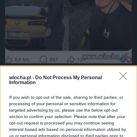
Powinna do pakietu być
wiocha.pl -
Do Not Process My Personal
2450
9
Inne
Information
If you wish to opt-out of the sale, sharing to third parties, or
processing of your personal or sensitive information for
targeted advertising by us, please use the below opt-out
section to confirm your selection. Please note that after your
opt-out request is processed you may continue seeing
interest-based ads based on personal information utilized by
us or personal information disclosed to third parties prior to