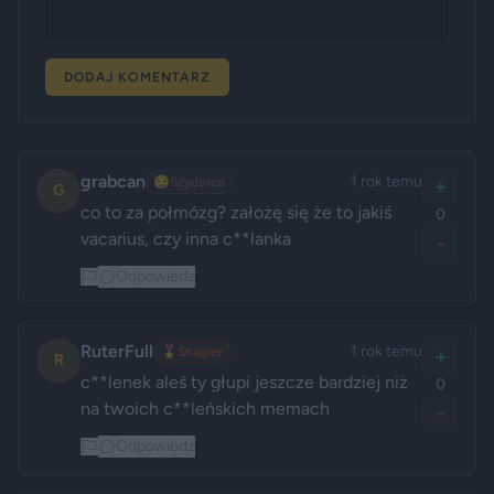
DODAJ KOMENTARZ
grabcan
1 rok temu
😏
Szyderca
+
G
co to za połmózg? założę się że to jakiś 
0
vacarius, czy inna c**lanka
-
Odpowiedz
RuterFull
1 rok temu
🎖️
Snajper
+
R
c**lenek aleś ty głupi jeszcze bardziej niż 
0
na twoich c**leńskich memach
-
Odpowiedz