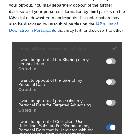
your opt-out. You may separately opt-out of the further
disclosure of your personal information by third parties on the
IAB’s list of downstream participants. This information may
also be disclosed by us to third parties on the
IAB’s List of
Downstream Participants
that may further disclose it to other
third parties.
Jak to nazwać złodziejstwo? Oszustwo? Malwersacja? A Ty
jak...
Personal Data Processing Opt Outs
2420
1
Inne
I want to opt-out of the Sharing of my
personal data.
Opted In
I want to opt-out of the Sale of my
Ktoś kupił tanie działki i narzeka na hałas
Personal Data.
2400
3
Inne
Opted In
I want to opt-out of processing my
Personal Data for Targeted Advertising.
Opted In
I want to opt-out of Collection, Use,
Retention, Sale, and/or Sharing of my
Personal Data that Is Unrelated with the
Purposes for which it was collected.