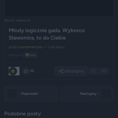
Source: wgrane.pl
Młody logicznie gada. Wyborco
Sławomira, to do Ciebie
przez
mamamarcina
— 1 rok temu
Kategoria:
📦
Inne
Udostępnij
0
10
Poprzedni
Następny
Podobne posty