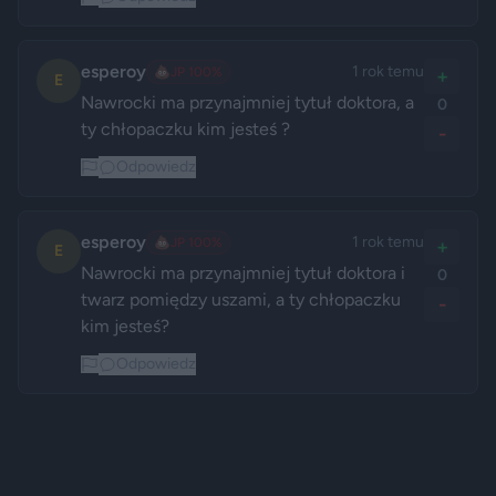
esperoy
1 rok temu
💩
JP 100%
+
E
Nawrocki ma przynajmniej tytuł doktora, a 
0
ty chłopaczku kim jesteś ?
-
Odpowiedz
esperoy
1 rok temu
💩
JP 100%
+
E
Nawrocki ma przynajmniej tytuł doktora i 
0
twarz pomiędzy uszami, a ty chłopaczku 
-
kim jesteś?
Odpowiedz