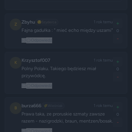
Zbyhu
1 rok temu
😏
Szyderca
+
Z
Fajna gadułka : " mieć echo między uszami"
0
-
Odpowiedz
Krzysztof007
1 rok temu
+
K
Polny Polaku. Takiego będziesz miał 
0
przywódcę. 
-
Odpowiedz
burza666
1 rok temu
🌾
Wieśniak
+
B
Prawa taka, ze proruskie szmaty zawsze 
0
razem - nazigrodzki, braun, mentzen/bosak. 
-
Odpowiedz