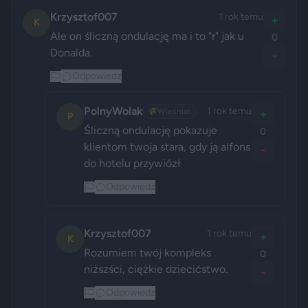
Krzysztof007
1 rok temu
+
K
Ale on śliczną ondulację ma i to "r" jak u 
0
Donalda.
-
Odpowiedz
PolnyWolak
1 rok temu
🌾
Wieśniak
+
P
Śliczną ondulację pokazuje 
0
klientom twoja stara, gdy ją alfons 
-
do hotelu przywiózł
Odpowiedz
Krzysztof007
1 rok temu
+
K
Rozumiem twój kompleks 
0
niższści, ciężkie dziecićstwo.
-
Odpowiedz