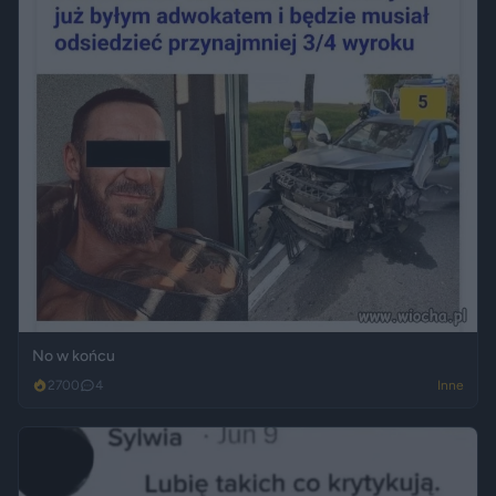
No w końcu
2700
4
Inne