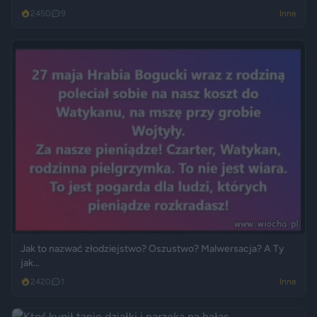
2450
9
Inne
Jak to nazwać złodziejstwo? Oszustwo? Malwersacja? A Ty
jak...
2420
1
Inne