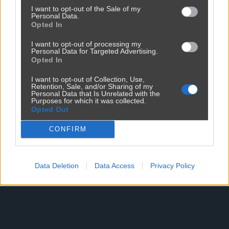
I want to opt-out of the Sale of my
Personal Data.
RychoLX
1 rok temu
🎖️
Snajper
+
Opted In
R
"Chlać z ruskimi" a "chlać z ruskim 
0
I want to opt-out of processing my
agentem" i to w prywatnym 
-
Personal Data for Targeted Advertising.
Opted In
zaciszu, to spora różnica. A druga 
kwestia - Wałęsa lub Kwaśniewski 
I want to opt-out of Collection, Use,
chcieli rozwalić demokrację i 
Retention, Sale, and/or Sharing of my
Personal Data that Is Unrelated with the
zbudować sobie dyktaturkę?
Purposes for which it was collected.
Opted Out
Odpowiedz
CONFIRM
Data Deletion
Data Access
Privacy Policy