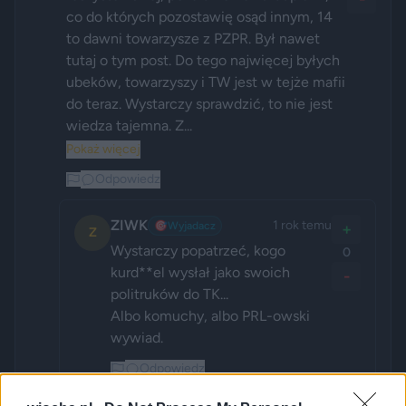
co do których pozostawię osąd innym, 14 
to dawni towarzysze z PZPR. Był nawet 
tutaj o tym post. Do tego najwięcej byłych 
ubeków, towarzyszy i TW jest w tejże mafii 
do teraz. Wystarczy sprawdzić, to nie jest 
wiedza tajemna. Z...
Pokaż więcej
Odpowiedz
ZIWK
1 rok temu
🎯
Wyjadacz
+
Z
Wystarczy popatrzeć, kogo 
0
kurd**el wysłał jako swoich 
-
politruków do TK...

Albo komuchy, albo PRL-owski 
wywiad.
Odpowiedz