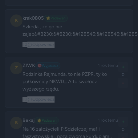
krak0805
🌟
Padawan
K
Szkoda , ze go nie 
zajeb&#8230;&#8230;&#128546;&#128546;&#1285
Odpowiedz
ZIWK
1 rok temu
🎯
Wyjadacz
+
Z
Rodzinka Rajmunda, to nie PZPR, tylko 
0
pułkownicy NKWD... A to swołocz 
-
wyższego rzędu.
Odpowiedz
Bekaj
1 rok temu
🌟
Padawan
+
B
Na 16 założycieli PiSdzielczej mafii 
0
faszystowskiej, poza dwoma kurduplami, 
-