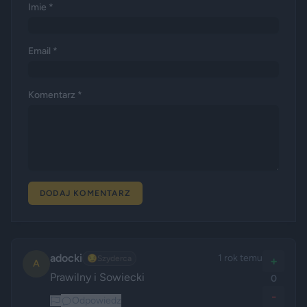
Imie *
Email *
Komentarz *
DODAJ KOMENTARZ
adocki
1 rok temu
😏
Szyderca
+
A
Prawilny i Sowiecki
0
-
Odpowiedz