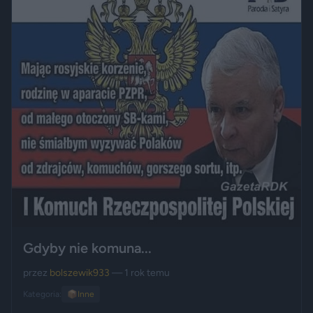
Gdyby nie komuna...
przez
bolszewik933
— 1 rok temu
Kategoria:
📦
Inne