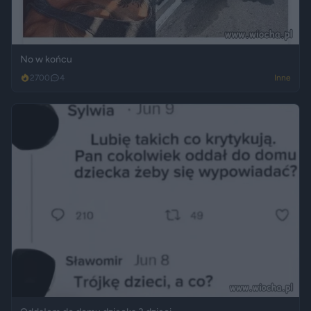
No w końcu
2700
4
Inne