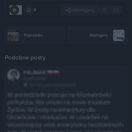
Udostępnij
0
8
Poprzedni
Następny
Podobne posty