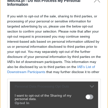
wiocha.pl -
Do Not Process My Personal
Information
RychoLX
1 rok temu
🎖️
Snajper
+
R
If you wish to opt-out of the sale, sharing to third parties, or
Facet który przed laty chlał z ruskim 
0
processing of your personal or sensitive information for
agentem (i zapewne wtedy się wyszkolił 
targeted advertising by us, please use the below opt-out
-
section to confirm your selection. Please note that after your
jak rozpieprzyć demokrację i zbudować 
opt-out request is processed you may continue seeing
sobie dyktaturkę a la Putin)) wyzywa 
interest-based ads based on personal information utilized by
innych od putinowców. Groteskowe.
us or personal information disclosed to third parties prior to
Odpowiedz
your opt-out. You may separately opt-out of the further
disclosure of your personal information by third parties on the
IAB’s list of downstream participants. This information may
SĹawomir70806
1 rok temu
+
S
also be disclosed by us to third parties on the
IAB’s List of
Z ruskimi hlal i Wałęsa i 
0
Downstream Participants
that may further disclose it to other
Kwaśniewski i kaczory do 
-
third parties.
trybunału PiS dał Piotrowskiego a 
Personal Data Processing Opt Outs
ko do pkw Kalisza przygarniał 
kocioł  garnkowi
I want to opt-out of the Sharing of my
personal data.
Odpowiedz
Opted In