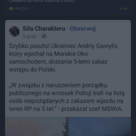
Oddałem do domu dziecka 3 dzieci
2452
0
Inne