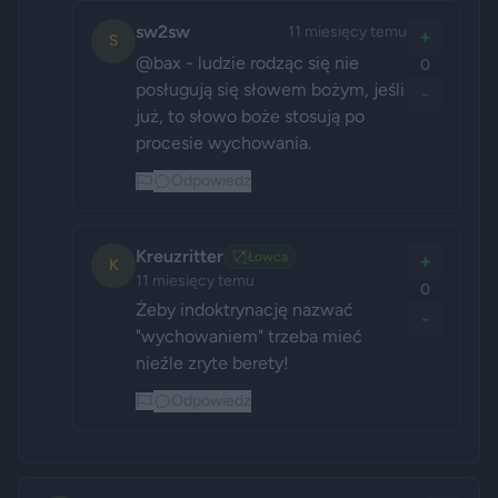
sw2sw
11 miesięcy temu
+
S
@bax - ludzie rodząc się nie 
0
posługują się słowem bożym, jeśli 
-
już, to słowo boże stosują po 
procesie wychowania.
Odpowiedz
Kreuzritter
🏹
Łowca
+
K
11 miesięcy temu
0
Żeby indoktrynację nazwać 
-
"wychowaniem" trzeba mieć 
nieźle zryte berety!
Odpowiedz