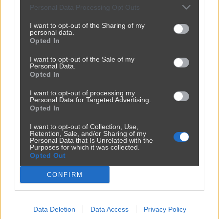
Personal Data Processing Opt Outs
Imie *
I want to opt-out of the Sharing of my
personal data.
Opted In
Email *
I want to opt-out of the Sale of my
Personal Data.
Komentarz *
Opted In
I want to opt-out of processing my
Personal Data for Targeted Advertising.
Opted In
I want to opt-out of Collection, Use,
Retention, Sale, and/or Sharing of my
Personal Data that Is Unrelated with the
DODAJ KOMENTARZ
Purposes for which it was collected.
Opted Out
CONFIRM
sw2sw
11 miesięcy temu
+
S
To wy, "światli ludzie" wprowadzając swoje 
0
Data Deletion
Data Access
Privacy Policy
lewe eksperymenty powodujecie, że świat 
-