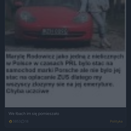
We łbach im się pomieszało
3853
18
Polityka