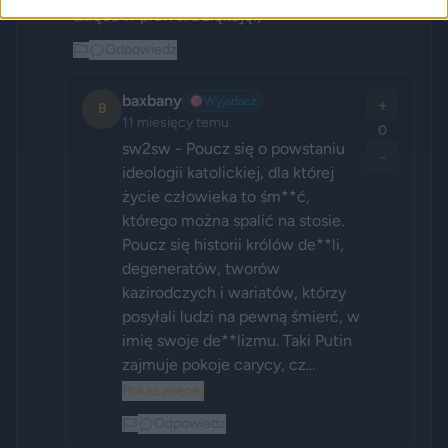
skręca w prawo. Dziękuję:)
Odpowiedz
baxbany
🎯
Wyjadacz
+
B
11 miesięcy temu
0
sw2sw - Poucz się o powstaniu 
-
ideologii katolickiej, dla której 
życie człowieka to śm**ć, 
którego można spalić na stosie. 
Poucz się historii królów de**li, 
degeneratów, tworów 
kazirodczych i wariatów, którzy 
posyłali ludzi na pewną śmierć, w 
imię swoje de**lizmu. Taki Putin 
zajmuje pokoje carycy, cz...
Pokaż więcej
Odpowiedz