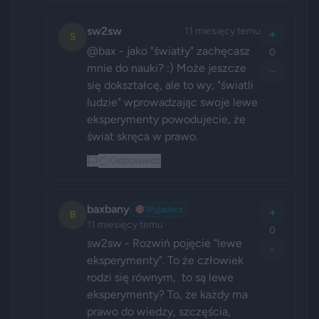
sw2sw
11 miesięcy temu
+
S
@bax - jako "światły" zachęcasz 
0
mnie do nauki? :) Może jeszcze 
-
się dokształcę, ale to wy, "światli 
ludzie" wprowadzając swoje lewe 
eksperymenty powodujecie, że 
świat skręca w prawo. 
Odpowiedz
baxbany
🎯
Wyjadacz
+
B
11 miesięcy temu
0
sw2sw - Rozwiń pojęcie "lewe 
-
eksperymenty". To że człowiek 
rodzi się równym,  to są lewe 
eksperymenty? To, że każdy ma 
prawo do wiedzy, szczęścia, 