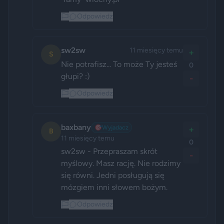
Odpowiedz
sw2sw
11 miesięcy temu
+
S
Nie potrafisz... To może Ty jesteś 
0
głupi? :)
-
Odpowiedz
baxbany
🎯
Wyjadacz
+
B
11 miesięcy temu
0
sw2sw - Przepraszam skrót 
-
myślowy. Masz rację. Nie rodzimy 
się równi. Jedni posługują się 
mózgiem inni słowem bożym.
Odpowiedz