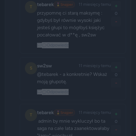
tebarek
11 miesięcy temu
🎖️
Snajper
+
T
przypomnę ci starą maksymę : 
0
gdybyś był równie wysoki jaki 
-
jesteś głupi to mógłbyś księżyc 
pocałować w d**ę , sw2sw
Odpowiedz
sw2sw
11 miesięcy temu
+
S
@tebarek - a konkretnie? Wskaż 
0
moją głupotę.
-
Odpowiedz
tebarek
11 miesięcy temu
🎖️
Snajper
+
T
 admin by mnie wykluczył bo ta 
0
saga na całe lata zaanektowałaby 
-
"łamy" wiochy.pl