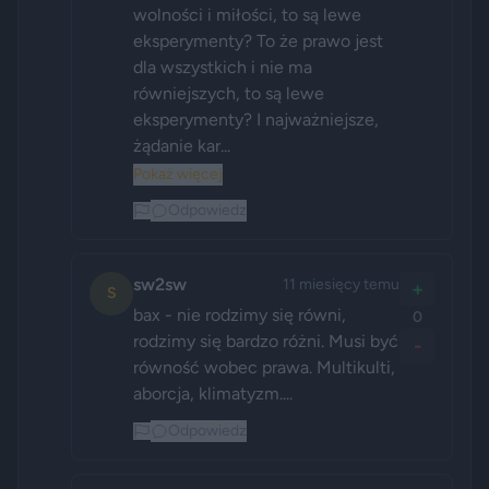
wolności i miłości, to są lewe 
eksperymenty? To że prawo jest 
dla wszystkich i nie ma 
równiejszych, to są lewe 
eksperymenty? I najważniejsze, 
żądanie kar...
Pokaż więcej
Odpowiedz
sw2sw
11 miesięcy temu
+
S
bax - nie rodzimy się równi, 
0
rodzimy się bardzo różni. Musi być 
-
równość wobec prawa. Multikulti, 
aborcja, klimatyzm....
Odpowiedz