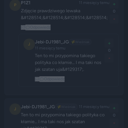
P1Z1
11 miesięcy temu
+
P
Zdjęcie prawdziwego lewaka 
0
&#128514;&#128514;&#128514;&#128514;
-
Odpowiedz
Jebi-DJ1981_JG
🌾
Wieśniak
+
J
11 miesięcy temu
0
Ten to mi przypomina takiego 
-
polityka co kłamie... I ma taki nos 
jak szatan uja&#129317;.
Odpowiedz
Jebi-DJ1981_JG
11 miesięcy temu
🌾
Wieśniak
+
J
Ten to mi przypomina takiego polityka co 
0
kłamie... I ma taki nos jak szatan 
-