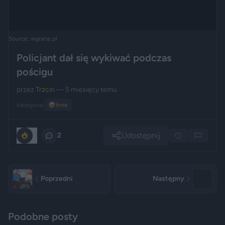
Source: wgrane.pl
Policjant dał się wykiwać podczas
pościgu
przez
Trzcin
— 5 miesięcy temu
Kategoria:
📦
Inne
Udostępnij
0
2
Poprzedni
Następny
Podobne posty