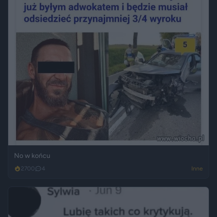
No w końcu
2700
4
Inne