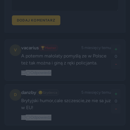
DODAJ KOMENTARZ
vacarius
5 miesięcy temu
🏆
Master
+
V
A potemm małolaty pomyślą ze w Polsce 
0
też tak można i giną z ręki policjanta. 
-
Odpowiedz
danzby
5 miesięcy temu
😏
Szyderca
+
D
Brytyjski humor,cale szczescie,ze nie sa juz 
0
w EU!
-
Odpowiedz