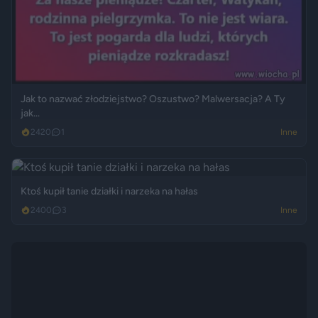
Jak to nazwać złodziejstwo? Oszustwo? Malwersacja? A Ty
jak...
2420
1
Inne
Ktoś kupił tanie działki i narzeka na hałas
2400
3
Inne