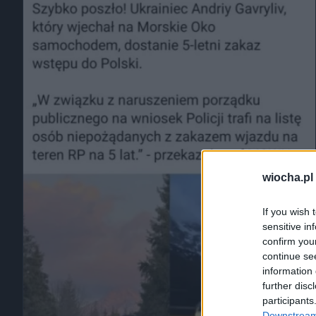
wiocha.pl
If you wish 
sensitive in
confirm you
continue se
information 
further disc
participants
Downstream 