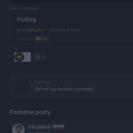
Source: wgrane.pl
Poślizg
przez
tiwuyop
— 3 miesiące temu
Kategoria:
📦
Inne
210
2
Poprzedni
Pali mi się światło z przodu?
Podobne posty