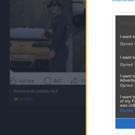
Persona
I want t
Opted 
I want t
Opted 
I want 
Advertis
Opted 
Powinna do pakietu być
I want t
2450
9
Inne
of my P
was col
Opted 