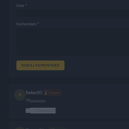
Imie *
Komentarz *
DODAJ KOMENTARZ
Sebo30
🎖️
Snajper
S
Tfuuuuuu
Odpowiedz