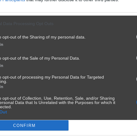
l Data Processing Opt Outs
o opt-out of the Sharing of my personal data.
In
o opt-out of the Sale of my Personal Data.
In
to opt-out of processing my Personal Data for Targeted
ing.
In
o opt-out of Collection, Use, Retention, Sale, and/or Sharing
ersonal Data that Is Unrelated with the Purposes for which it
lected.
Out
CONFIRM