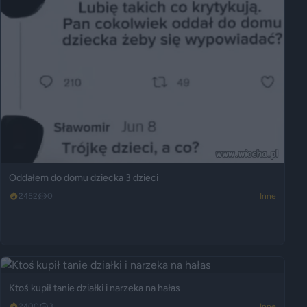
Oddałem do domu dziecka 3 dzieci
2452
0
Inne
Ktoś kupił tanie działki i narzeka na hałas
2400
3
Inne