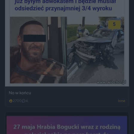
No w końcu
2700
4
Inne