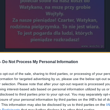
Jak to nazwać złodziejstwo? Oszustwo? Malwersacja? A Ty
jak...
 -
Do Not Process My Personal Information
2420
1
Inne
to opt-out of the sale, sharing to third parties, or processing of your per
formation for targeted advertising by us, please use the below opt-out s
r selection. Please note that after your opt-out request is processed y
eing interest-based ads based on personal information utilized by us or
disclosed to third parties prior to your opt-out. You may separately opt-
losure of your personal information by third parties on the IAB’s list of
. This information may also be disclosed by us to third parties on the
IA
Participants
that may further disclose it to other third parties.