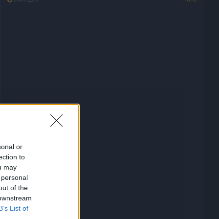
sonal or
ection to
ou may
 personal
out of the
 downstream
B’s List of