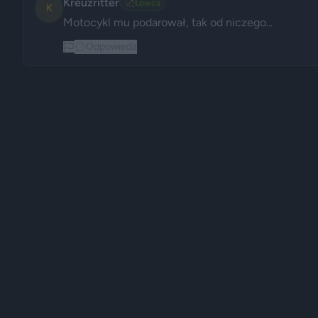
Kreuzritter
🏹
Łowca
K
Motocykl mu podarował, tak od niczego...
Odpowiedz