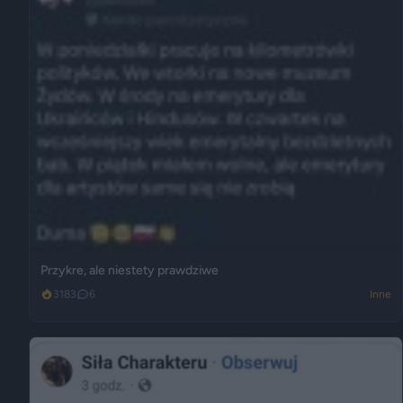
Przykre, ale niestety prawdziwe
3183
6
Inne