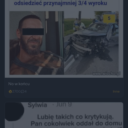
No w końcu
2700
4
Inne