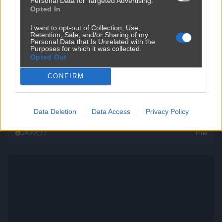
Personal Data for Targeted Advertising.
Opted In
I want to opt-out of Collection, Use,
Retention, Sale, and/or Sharing of my
Personal Data that Is Unrelated with the
Purposes for which it was collected.
Jak to nazwać złodziejstwo? Oszustwo? Malwersacja? A Ty
Opted Out
jak...
CONFIRM
2420
1
Inne
Data Deletion
Data Access
Privacy Policy
Ktoś kupił tanie działki i narzeka na hałas
2400
3
Inne