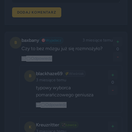
DODAJ KOMENTARZ
baxbany
3 miesiące temu
🎯
Wyjadacz
+
B
Czy to bez mózgu już się rozmnożyło?
0
-
Odpowiedz
blackhaze69
🌾
Wieśniak
+
B
3 miesiące temu
0
typowy wyborca 
-
pomarańczowego geniusza
Odpowiedz
Kreuzritter
🏹
Łowca
+
K
3 miesiące temu