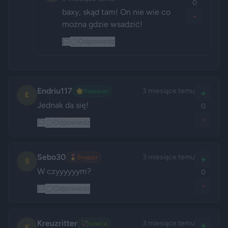
0
baxy, skąd tam! On nie wie co 
-
można gdzie wsadzić!
Odpowiedz
Endriu117
3 miesiące temu
🌟
Padawan
+
E
Jednak da się!
0
-
Odpowiedz
Sebo30
3 miesiące temu
🎖️
Snajper
+
S
W czyyyyyym? 
0
-
Odpowiedz
Kreuzritter
3 miesiące temu
🏹
Łowca
+
K