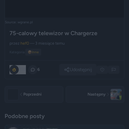
Source: wgrane.pl
75-calowy telewizor w Chargerze
przez
hef0
— 3 miesiące temu
Kategoria:
📦
Inne
Udostępnij
220
6
Poprzedni
Następny
Podobne posty