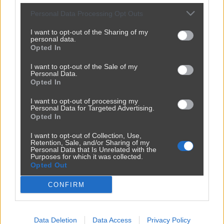
Personal Data Processing Opt Outs
I want to opt-out of the Sharing of my
personal data.
Opted In
I want to opt-out of the Sale of my
Jak to nazwać złodziejstwo? Oszustwo? Malwersacja? A Ty
Personal Data.
jak...
Opted In
2420
1
Inne
I want to opt-out of processing my
Personal Data for Targeted Advertising.
Opted In
Ktoś kupił tanie działki i narzeka na hałas
I want to opt-out of Collection, Use,
Retention, Sale, and/or Sharing of my
2400
3
Inne
Personal Data that Is Unrelated with the
Purposes for which it was collected.
Opted Out
CONFIRM
Data Deletion
Data Access
Privacy Policy