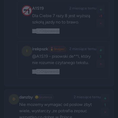
A1S19
2 miesiące temu
+
Dla Ciebie 7 razy 8 jest wyższą 
-1
szkołą jazdy no to brawo.
-
Odpowiedz
irekpszk
2 miesiące temu
🎖️
Snajper
+
I
@A1S19 - pisowski de**l, który 
1
nie rozumie czytanego tekstu.
-
Odpowiedz
danzby
2 miesiące temu
😏
Szyderca
+
D
Nie mozemy wymagac od poslow zbyt 
1
wiele, wystarczy ,ze potrafia zepsuc 
-
wszystko co dobre w Polsce.