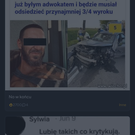
No w końcu
2700
4
Inne