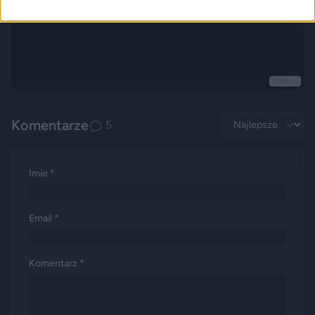
Reklama
Komentarze
5
Imie *
Email *
Komentarz *