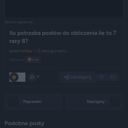
Source: wgrane.pl
Ilu potrzeba posłów do obliczenia ile to 7
razy 8?
przez
mr0zu
— 2 miesiące temu
Kategoria:
📦
Inne
Udostępnij
140
7
Poprzedni
Następny
Podobne posty