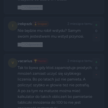
Odpowiedz
irekpszk
2 miesiące temu
🎖️
Snajper
+
I
Nie będzie mu robił wstydu? Samym 
0
swoim jestestwem mu wstyd przynosi.
-
Odpowiedz
vacarius
2 miesiące temu
🏆
Master
+
V
Tak to bywa gdy ktoś zapamiętuje prostych 
0
mnożeń zamiast uczyć się szybkiego 
-
liczenia. Bo po latach już nie pamieta. A 
policzyć szybko w głowie też nie potrafią. 
A po za tym na maturze można mieć 
kalkulator do takich obliczeń bo pamietanie 
tabliczki mnożenia do 100 to nie jest 