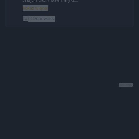
znajomość matematyki....
Pokaż więcej
Odpowiedz
Reklama