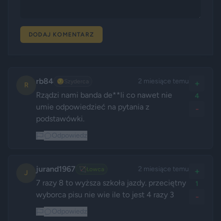
DODAJ KOMENTARZ
rb84
2 miesiące temu
😏
Szyderca
+
R
Rządzi nami banda de**li co nawet nie 
4
umie odpowiedzieć na pytania z 
-
podstawówki.
Odpowiedz
jurand1967
2 miesiące temu
🏹
Łowca
+
J
7 razy 8 to wyższa szkoła jazdy. przeciętny 
1
wyborca pisu nie wie ile to jest 4 razy 3
-
Odpowiedz