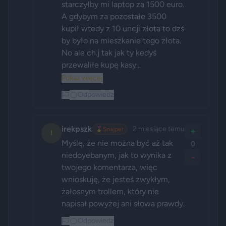
starczyłby mi laptop za 1500 euro. 
A gdybym za pozostałe 3500 
kupił wtedy z 10 uncji złota to dzś 
by było na mieszkanie tego złota. 
No ale ch.j tak jak ty kedyś 
przewaliłe kupę kasy...
Pokaż więcej
Odpowiedz
irekpszk
2 miesiące temu
🎖️
Snajper
+
I
Myślę, że nie można być aż tak 
0
niedoyebanym, jak to wynika z 
-
twojego komentarza, więc 
wnioskuję, że jesteś zwykłym, 
żałosnym trollem, który nie 
napisał powyżej ani słowa prawdy.
Odpowiedz