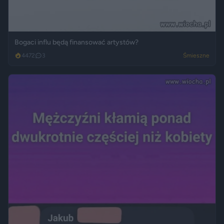
Bogaci influ będą finansować artystów?
4472
3
Śmieszne