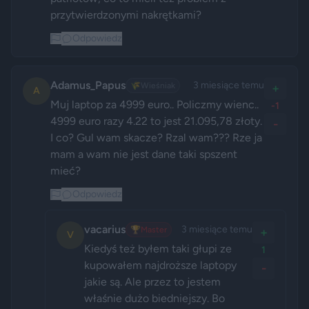
przytwierdzonymi nakrętkami?
Odpowiedz
Adamus_Papus
3 miesiące temu
🌾
Wieśniak
+
A
Muj laptop za 4999 euro.. Policzmy wienc.. 
-1
4999 euro razy 4.22 to jest 21.095,78 złoty. 
-
I co? Gul wam skacze? Rzal wam??? Rze ja 
mam a wam nie jest dane taki spszent 
mieć?
Odpowiedz
vacarius
3 miesiące temu
🏆
Master
+
V
Kiedyś też byłem taki głupi ze 
1
kupowałem najdroższe laptopy 
-
jakie są. Ale przez to jestem 
właśnie dużo biedniejszy. Bo 