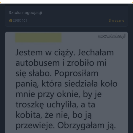
Sztuka negocjacji
2980
1
Śmieszne