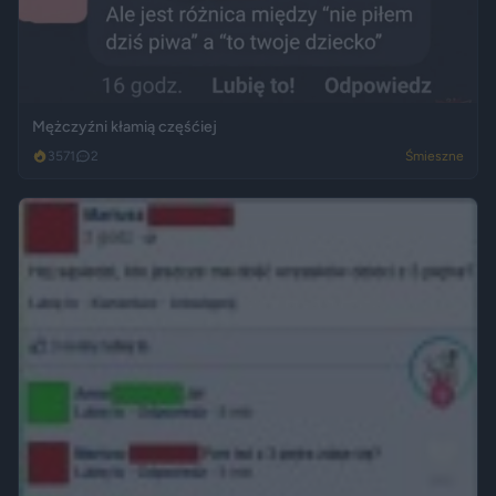
Mężczyźni kłamią częśćiej
3571
2
Śmieszne