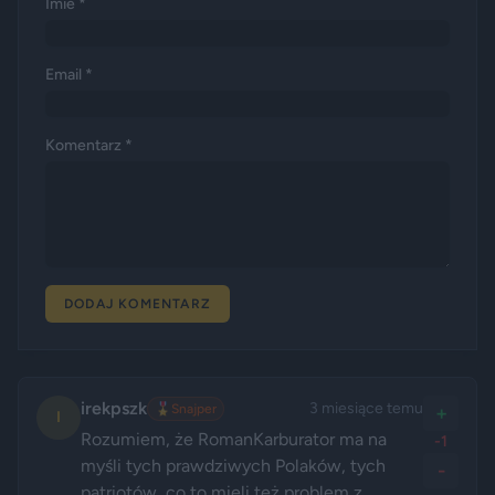
Imie *
Email *
Komentarz *
DODAJ KOMENTARZ
irekpszk
3 miesiące temu
🎖️
Snajper
+
I
Rozumiem, że RomanKarburator ma na 
-1
myśli tych prawdziwych Polaków, tych 
-
patriotów, co to mieli też problem z 