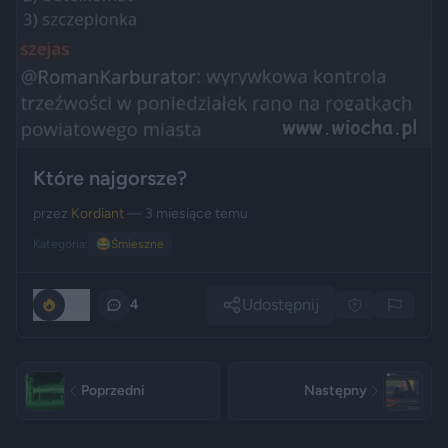
Które najgorsze?
przez
Kordiant
— 3 miesiące temu
Kategoria:
😂
Śmieszne
Udostępnij
550
4
Poprzedni
Następny