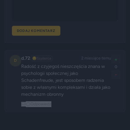
DODAJ KOMENTARZ
d.72
2 miesiące temu
😏
Szyderca
+
D
Radość z czyjegoś nieszczęścia znana w 
0
psychologii społecznej jako 
-
Schadenfreude, jest sposobem radzenia 
sobie z własnymi kompleksami i działa jako 
mechanizm obronny
Odpowiedz