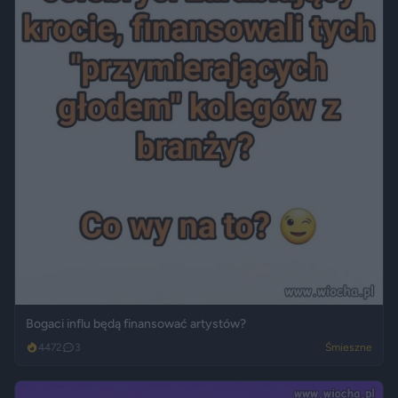
Bogaci influ będą finansować artystów?
4472
3
Śmieszne