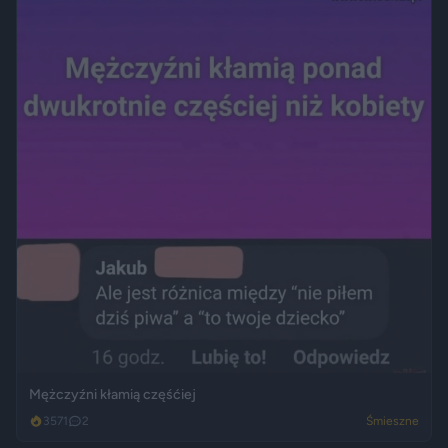
Mężczyźni kłamią częśćiej
3571
2
Śmieszne