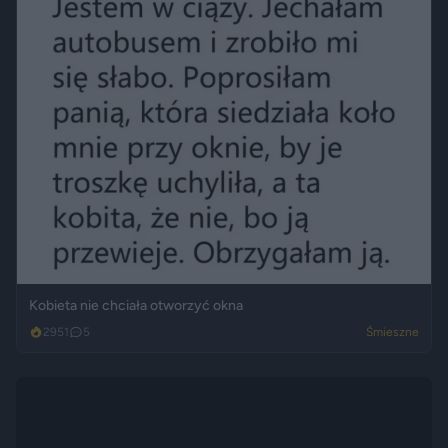
Kobieta nie chciała otworzyć okna
2951
5
Śmieszne