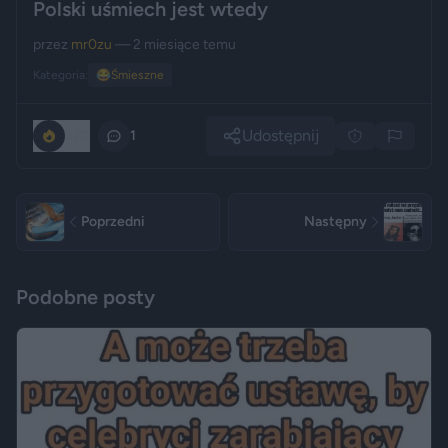
Polski uśmiech jest wtedy
przez
mr0zu
— 2 miesiące temu
Kategoria:
😂
Śmieszne
Udostępnij
320
1
Poprzedni
Następny
Podobne posty