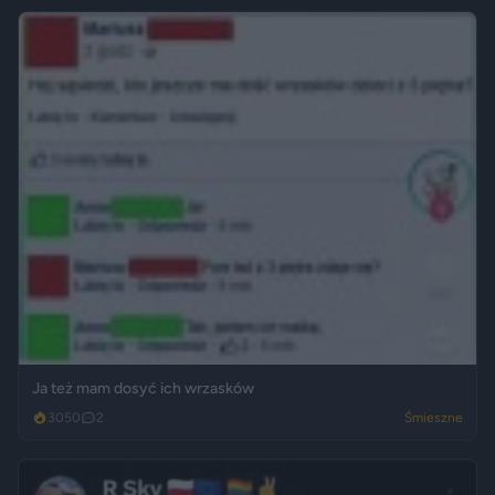
Ja też mam dosyć ich wrzasków
3050
2
Śmieszne