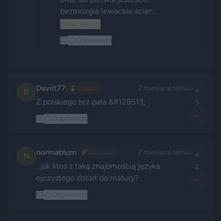
bezmózgie lewackie ścier...
Pokaż więcej
Odpowiedz
Daviit77
2 miesiące temu
🎖️
Snajper
+
D
Z polskiego też pała &#128513;
3
-
Odpowiedz
normablum
2 miesiące temu
🌾
Wieśniak
+
N
...jak ktoś z taką znajomością języka 
2
ojczystego dotarł do matury?
-
Odpowiedz