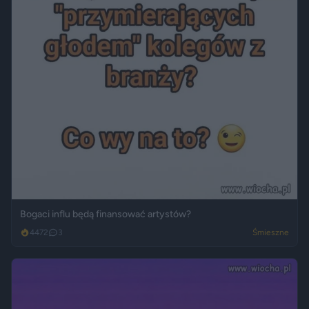
Bogaci influ będą finansować artystów?
4472
3
Śmieszne