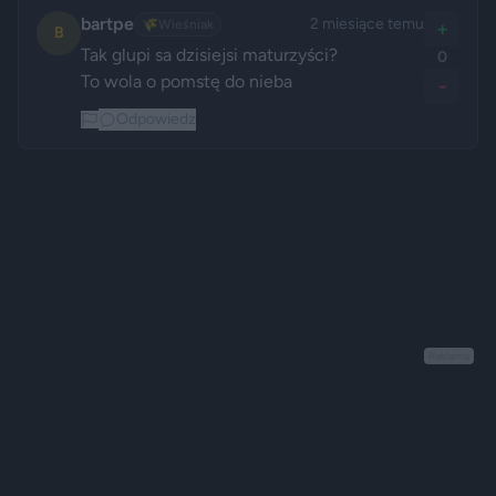
bartpe
2 miesiące temu
🌾
Wieśniak
+
B
Tak glupi sa dzisiejsi maturzyści?

0
To wola o pomstę do nieba
-
Odpowiedz
Reklama