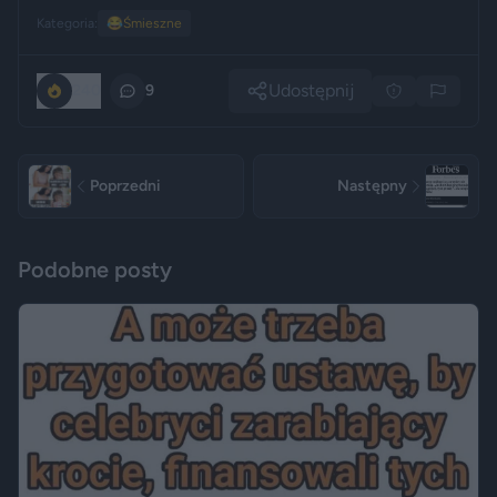
Kategoria:
😂
Śmieszne
Udostępnij
240
9
Poprzedni
Następny
Podobne posty