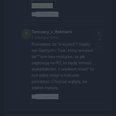
Pokaż więcej
Odpowiedz
Tanczacy_z_Rekinami
+
T
2 miesiące temu
-4
Powiadasz że "mażyłeś"? Gdyby 
-
nie Giertych i Tusk, który wmówił 
de**lom bez mózgów, że jak 
zagłosują na PO, to będą 'młodzi, 
wykształceni, z wielkich miast" to 
byś sobie mógł o maturze 
pomarzyć. Chociaż wątpię, że 
zdałeś maturę.
Odpowiedz