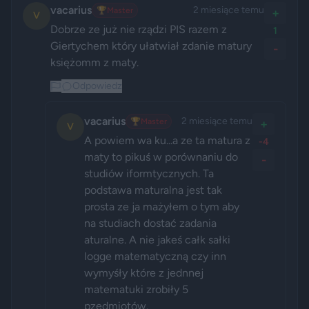
vacarius
2 miesiące temu
🏆
Master
+
V
Dobrze ze już nie rządzi PIS razem z 
1
Giertychem który ułatwiał zdanie matury 
-
Odpowiedz
vacarius
2 miesiące temu
🏆
Master
+
V
A powiem wa ku...a ze ta matura z 
-4
maty to pikuś w porównaniu do 
-
studiów iformtycznych. Ta 
podstawa maturalna jest tak 
prosta ze ja mażyłem o tym aby 
na studiach dostać zadania 
aturalne. A nie jakeś całk sałki 
logge matematyczną czy inn 
wymyśły które z jednnej 
matematuki zrobiły 5 
pzedmiotów. 