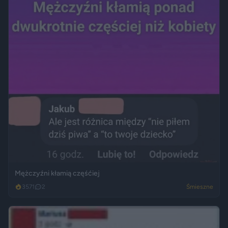
Mężczyźni kłamią częśćiej
3571
2
Śmieszne