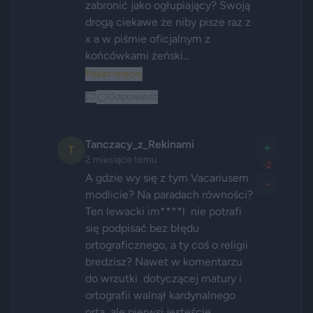
zabronić jako ogłupiający? Swoją 
drogą ciekawe że niby pisze raz z 
x a w piśmie oficjalnym z 
końcówkami żeński...
Pokaż więcej
Odpowiedz
Tanczacy_z_Rekinami
+
T
2 miesiące temu
-2
A gdzie wy się z tym Vacariusem 
-
modlicie? Na paradach równości? 
Ten lewacki im****l  nie potrafi 
się podpisać bez błędu 
ortograficznego, a ty coś o religii 
bredzisz? Nawet w komentarzu 
do wrzutki  dotyczącej matury i 
ortografii walnął kardynalnego 
orta, ale pierwsi jesteście 