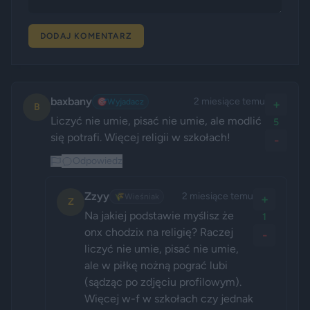
DODAJ KOMENTARZ
baxbany
2 miesiące temu
🎯
Wyjadacz
+
B
Liczyć nie umie, pisać nie umie, ale modlić 
5
się potrafi. Więcej religii w szkołach!
-
Odpowiedz
Zzyy
2 miesiące temu
🌾
Wieśniak
+
Z
Na jakiej podstawie myślisz że 
1
onx chodzix na religię? Raczej 
-
liczyć nie umie, pisać nie umie, 
ale w piłkę nożną pograć lubi 
(sądząc po zdjęciu profilowym). 
Więcej w-f w szkołach czy jednak 