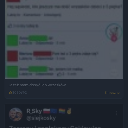
Ja też mam dosyć ich wrzasków
3050
2
Śmieszne