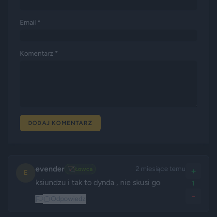
Email *
Komentarz *
DODAJ KOMENTARZ
evender
2 miesiące temu
🏹
Łowca
+
E
ksiundzu i tak to dynda , nie skusi go
1
-
Odpowiedz