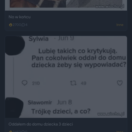
No w końcu
2700
4
Inne
Oddałem do domu dziecka 3 dzieci
2452
0
Inne