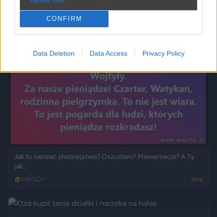
CONFIRM
Data Deletion
Data Access
Privacy Policy
Jak to nazwać złodziejstwo? Oszustwo? Malwersacja? A Ty
jak...
2420
1
Inne