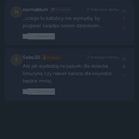
normablum
2 miesiące temu
🌾
Wieśniak
+
N
...czego to katolicy nie wymyślą, by 
1
podjarać księdza swoim dzieckiem....
-
Odpowiedz
Sebo30
2 miesiące temu
🎖️
Snajper
+
S
Ale jak wydadzą na pazurki dla dziecka 
0
limuzynę czy nawet karoce dla ksiundza 
-
będzie mniej. 
Odpowiedz