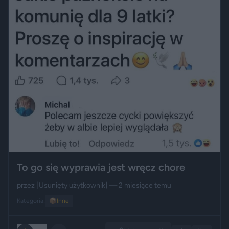
To go się wyprawia jest wręcz chore
przez
[Usunięty użytkownik]
— 2 miesiące temu
Kategoria:
📦
Inne