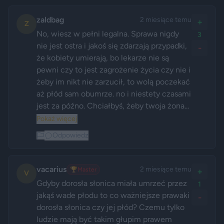
zaldbag
2 miesiące temu
+
Z
No, wiesz w pełni legalna. Sprawa nigdy 
3
nie jest ostra i jakoś się zdarzają przypadki, 
-
że kobiety umierają, bo lekarze nie są 
pewni czy to jest zagrożenie życia czy nie i 
żeby im nikt nie zarzucił, to wolą poczekać 
aż płód sam obumrze. no i niestety czasami 
jest za późno. Chciałbyś, żeby twoja żona...
Pokaż więcej
Odpowiedz
vacarius
2 miesiące temu
🏆
Master
+
V
Gdyby dorosła słonica miała umrzeć przez 
1
jakąś wade płodu to co ważniejsze prawaki 
-
dorosła słonica czy jej płód? Czemu tylko 
ludzie mają być takim głupim prawem 