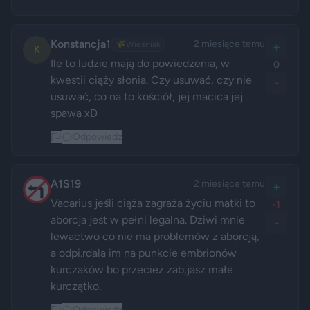
Konstancja1
2 miesiące temu
🌾
Wieśniak
+
K
Ile to ludzie mają do powiedzenia, w 
0
kwestii ciąży słonia. Czy usuwać, czy nie 
-
usuwać, co na to kościół, jej macica jej 
spawa xD
Odpowiedz
A1S19
2 miesiące temu
+
Vacarius jeśli ciąża zagraża życiu matki to 
-1
aborcja jest w pełni legalna. Dziwi mnie 
-
lewactwo co nie ma problemów z aborcją, 
a odpi.rdala im na punkcie embrionów 
kurczaków bo przecież zab,jasz małe 
kurczątko.
Odpowiedz