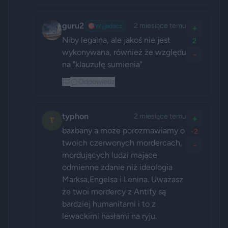
guru2
2 miesiące temu
🎯
Wyjadacz
+
Niby legalna, ale jakoś nie jest 
2
wykonywana, również że względu 
-
na "klauzulę sumienia"
Odpowiedz
typhon
2 miesiące temu
+
T
baxbany a może porozmawiamy o 
-2
twoich czerwonych mordercach, 
-
mordujących ludzi mające 
odmienne zdanie niż ideologia 
Marksa,Engelsa i Lenina. Uważasz 
że twoi mordercy z Antify są 
bardziej humanitarni i to z 
lewackimi hasłami na ryju.