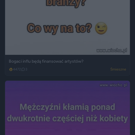
Bogaci influ będą finansować artystów?
4472
3
Śmieszne