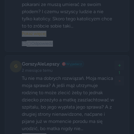
pokarani ze muszą umierać ze swoim 
płodem? I czemu wszyscy ludzie a nie 
tylko katolicy. Skoro tego katolicyzm chce 
to to zróbcie sobie taki...
Pokaż więcej
Odpowiedz
GorszyAleLepszy
🎯
Wyjadacz
+
G
2 miesiące temu
1
Tu nie ma dobrych rozwiązań. Moja macica 
-
moja sprawa? A jeśli mąż utrzymuje 
rodzinę to może zlecić żeby to jednak 
dziecko przeżyło a matkę zaszlachtować w 
szpitalu, bo jego wypłata jego sprawa? A z 
drugiej strony nienawidzone, naćpane i 
pijane już w momencie porodu ma się 
urodzić, bo matka nigdy nie...