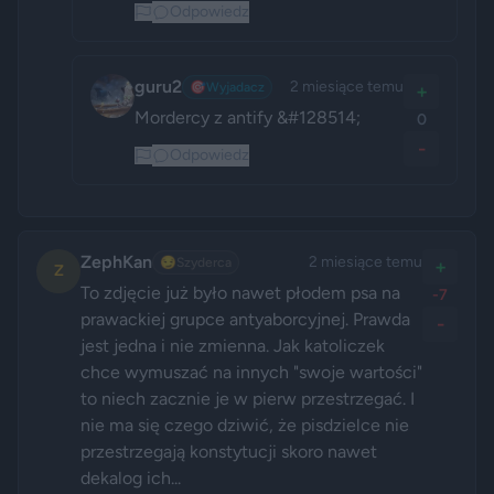
Odpowiedz
guru2
2 miesiące temu
🎯
Wyjadacz
+
Mordercy z antify &#128514;
0
-
Odpowiedz
ZephKan
2 miesiące temu
😏
Szyderca
+
Z
To zdjęcie już było nawet płodem psa na 
-7
prawackiej grupce antyaborcyjnej. Prawda 
-
jest jedna i nie zmienna. Jak katoliczek 
chce wymuszać na innych "swoje wartości" 
to niech zacznie je w pierw przestrzegać. I 
nie ma się czego dziwić, że pisdzielce nie 
przestrzegają konstytucji skoro nawet 
dekalog ich...