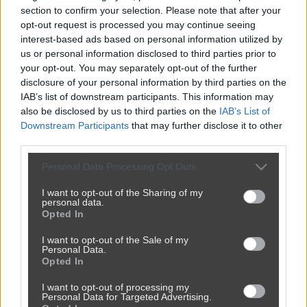
section to confirm your selection. Please note that after your
opt-out request is processed you may continue seeing
interest-based ads based on personal information utilized by
us or personal information disclosed to third parties prior to
your opt-out. You may separately opt-out of the further
disclosure of your personal information by third parties on the
IAB’s list of downstream participants. This information may
Kobieta nie chciała otworzyć okna
also be disclosed by us to third parties on the
IAB’s List of
2951
5
Śmieszne
Downstream Participants
that may further disclose it to other
third parties.
Personal Data Processing Opt Outs
I want to opt-out of the Sharing of my
personal data.
Opted In
I want to opt-out of the Sale of my
Personal Data.
Opted In
I want to opt-out of processing my
Personal Data for Targeted Advertising.
Reklama