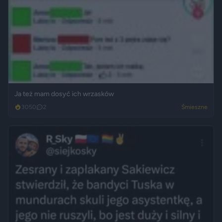
Ja też mam dosyć ich wrzasków
3050
2
Śmieszne