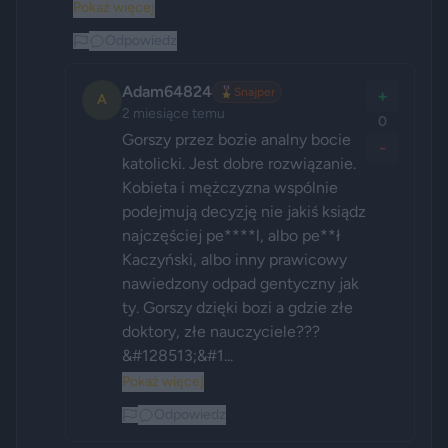
Pokaż więcej
Odpowiedz
Adam64824
🎖️
Snajper
+
A
2 miesiące temu
0
Gorszy przez bozie analny bocie 
-
katolicki. Jest dobre rozwiązanie. 
Kobieta i mężczyzna wspólnie 
podejmują decyzję nie jakiś ksiądz 
najczęściej pe****l, albo pe**ł 
Kaczyński, albo inny prawicowy 
nawiedzony odpad gentyczny jak 
ty. Gorszy dzięki bozi a gdzie złe 
doktory, złe nauczyciele??? 
&#128513;&#1...
Pokaż więcej
Odpowiedz