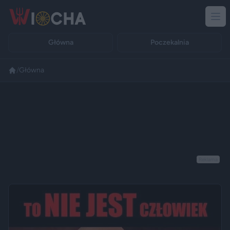
Główna
Poczekalnia
/
Główna
Reklama