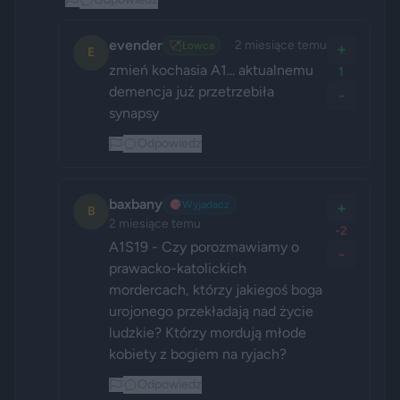
evender
2 miesiące temu
🏹
Łowca
+
E
zmień kochasia A1... aktualnemu 
1
demencja już przetrzebiła 
-
synapsy
Odpowiedz
baxbany
🎯
Wyjadacz
+
B
2 miesiące temu
-2
A1S19 - Czy porozmawiamy o 
-
prawacko-katolickich 
mordercach, którzy jakiegoś boga 
urojonego przekładają nad życie 
ludzkie? Którzy mordują młode 
kobiety z bogiem na ryjach?
Odpowiedz