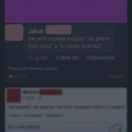
Mężczyźni kłamią częśćiej
3571
2
Śmieszne