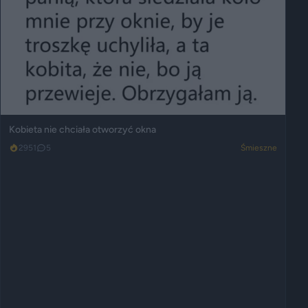
Kobieta nie chciała otworzyć okna
2951
5
Śmieszne