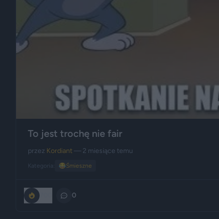
To jest trochę nie fair
przez
Kordiant
— 2 miesiące temu
Kategoria:
😂
Śmieszne
700
0