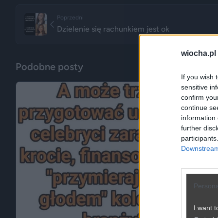
Poprzedni
Dzielenie się rachunkiem jest ok
wiocha.pl
Podobne posty
If you wish 
sensitive in
confirm you
continue se
information 
further disc
participants
Downstream 
Persona
I want t