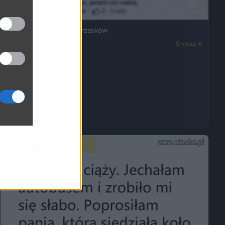
Ja też mam dosyć ich wrzasków
3050
2
Śmieszne