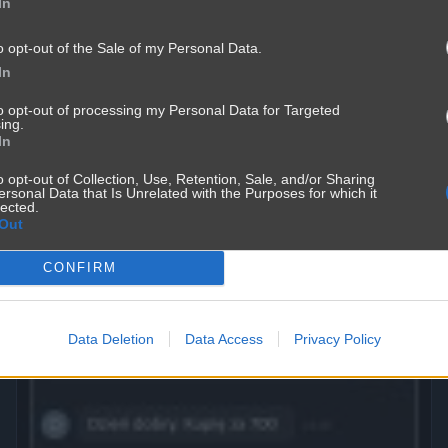
In
o opt-out of the Sale of my Personal Data.
In
to opt-out of processing my Personal Data for Targeted
ing.
Mężczyźni kłamią częśćiej
In
3571
2
Śmieszne
o opt-out of Collection, Use, Retention, Sale, and/or Sharing
ersonal Data that Is Unrelated with the Purposes for which it
lected.
Out
CONFIRM
Data Deletion
Data Access
Privacy Policy