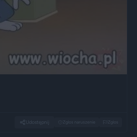
Udostępnij
Zglos naruszenie
Zglos