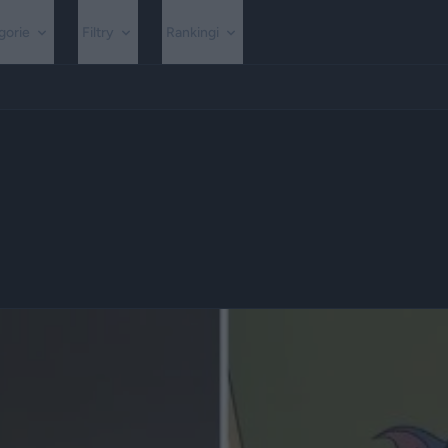
gorie
Filtry
Rankingi