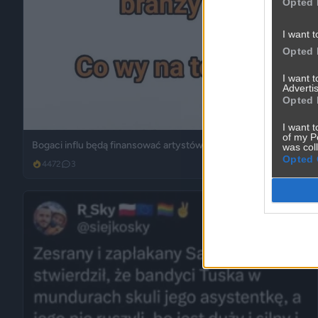
Opted 
I want t
Opted 
I want 
Advertis
Opted 
I want t
of my P
Bogaci influ będą finansować artystów?
was col
Opted 
4472
3
Śmieszne