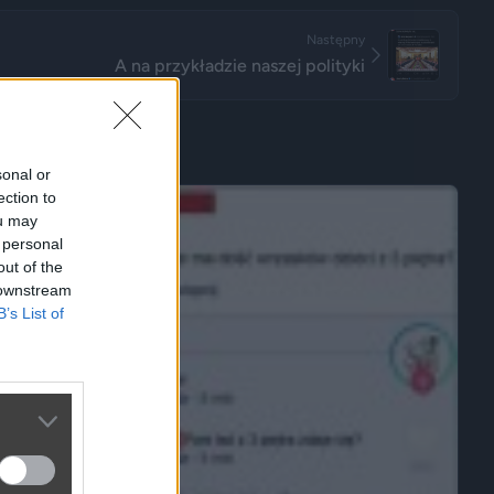
Następny
A na przykładzie naszej polityki
sonal or
ection to
ou may
 personal
out of the
 downstream
B’s List of