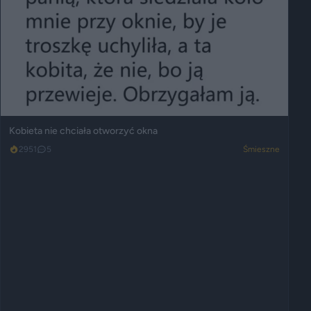
Kobieta nie chciała otworzyć okna
2951
5
Śmieszne