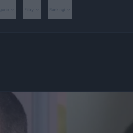
gorie
Filtry
Rankingi