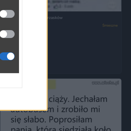
Ja też mam dosyć ich wrzasków
3050
2
Śmieszne