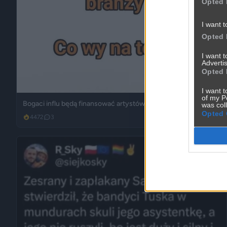
Opted 
I want t
Opted 
I want 
Advertis
Opted 
I want t
of my P
Bogaci influ będą finansować artystów?
was col
Opted 
4472
3
Śmieszne