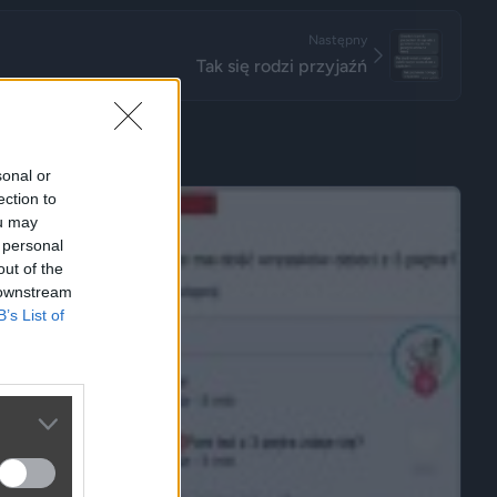
Następny
Tak się rodzi przyjaźń
sonal or
ection to
ou may
 personal
out of the
 downstream
B’s List of