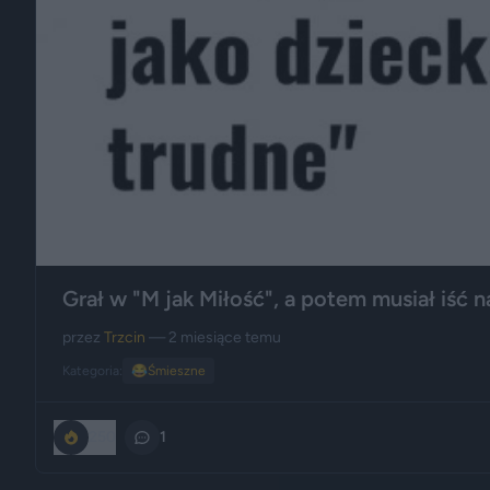
Grał w "M jak Miłość", a potem musiał iść n
przez
Trzcin
— 2 miesiące temu
Kategoria:
😂
Śmieszne
250
1