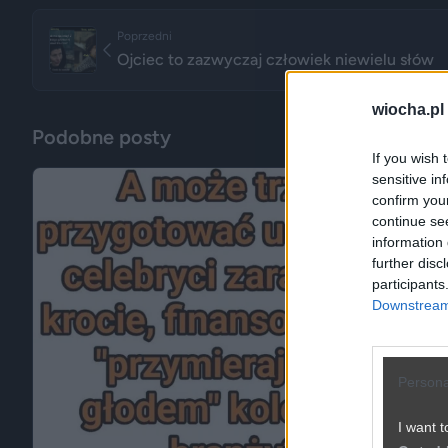
Poprzedni
Ojciec to zazwyczaj człowiek niewielu słów
wiocha.pl
Podobne posty
If you wish 
sensitive in
confirm you
continue se
information 
further disc
participants
Downstream 
Persona
I want t