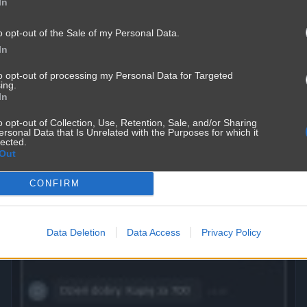
In
o opt-out of the Sale of my Personal Data.
In
to opt-out of processing my Personal Data for Targeted
ing.
Mężczyźni kłamią częśćiej
In
3571
2
Śmieszne
o opt-out of Collection, Use, Retention, Sale, and/or Sharing
ersonal Data that Is Unrelated with the Purposes for which it
lected.
Out
CONFIRM
Data Deletion
Data Access
Privacy Policy