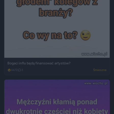
Bogaci influ będą finansować artystów?
4472
3
Śmieszne