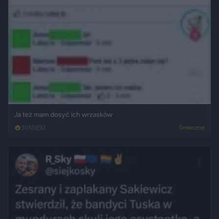
Ja też mam dosyć ich wrzasków
3050
2
Śmieszne