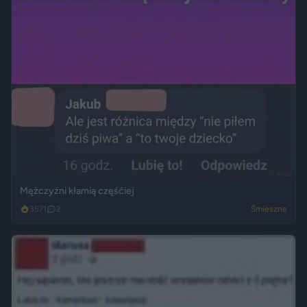
Mężczyźni kłamią częśćiej
3571
2
Śmieszne