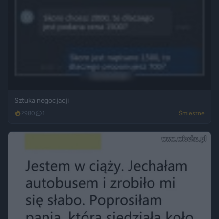
Sztuka negocjacji
2980
1
Śmieszne