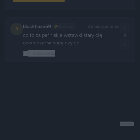
blackhaze69
2 miesiące temu
🌾
Wieśniak
+
B
co to za pe**lskie wstawki stary cię 
0
odwiedzał w nocy czy co
-
Odpowiedz
Reklama