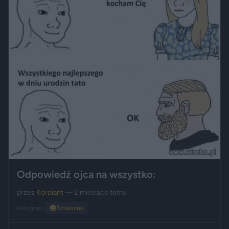
Odpowiedź ojca na wszystko:
przez
Kordiant
— 2 miesiące temu
Kategoria:
😂
Śmieszne