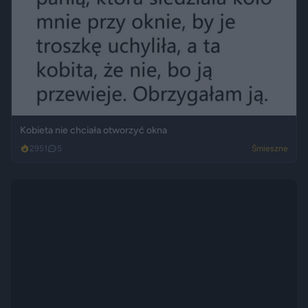
Kobieta nie chciała otworzyć okna
2951
5
Śmieszne