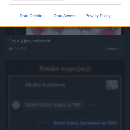
Data Deletion
Data Access
Privacy Policy
Ojoj ojjj jacy oni biedni
3011
10
Śmieszne