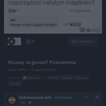
Udostępnij
273
2
Wczasy za grosze? Powodzenia
przez
mr0zu
— 2 tygodnie temu
Kategoria:
😂
Śmieszne
Tagi:
#humor
#polska
#wczasy
#koszty