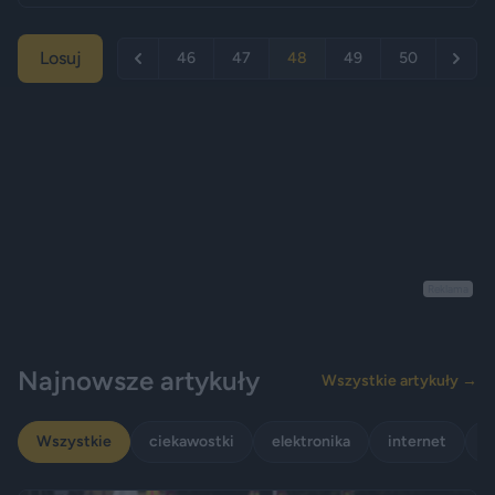
Losuj
46
47
48
49
50
Reklama
Najnowsze artykuły
Wszystkie artykuły →
Wszystkie
ciekawostki
elektronika
internet
p