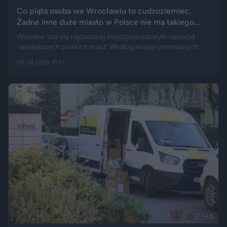
Co piąta osoba we Wrocławiu to cudzoziemiec.
Żadne inne duże miasto w Polsce nie ma takiego
wyniku
Wrocław stał się najbardziej międzynarodowym spośród
największych polskich miast. Według eksperymentalnych
danych GUS cudzoziemcy stanowią 19,5 proc. osób
05.08.2026 15:51
przebywających w stolicy Dolnego Śląska. Informacja
wywołała gorącą dyskusję w mediach społecznościowych —
od głosów o rozwoju miasta, po komentarze wieszczące
koniec świata, jaki znamy.