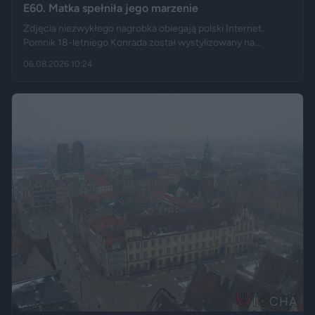
E60. Matka spełniła jego marzenie
Zdjęcia niezwykłego nagrobka obiegają polski Internet.
Pomnik 18-letniego Konrada został wystylizowany na
samochód BMW E60 – ma charakterystyczny grill, reflektory,
06.08.2026 10:24
logo marki, a nawet elementy przypominające układ
wydechowy. W ten sposób matka zmarłego chciała
upamiętnić jego motoryzacyjną pasję.