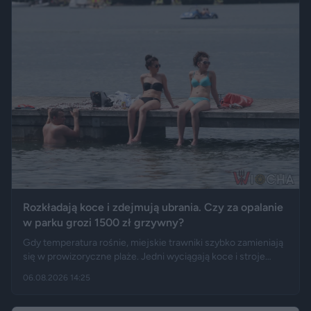
Rozkładają koce i zdejmują ubrania. Czy za opalanie
w parku grozi 1500 zł grzywny?
Gdy temperatura rośnie, miejskie trawniki szybko zamieniają
się w prowizoryczne plaże. Jedni wyciągają koce i stroje
kąpielowe, inni pytają, czy takie widoki w centrum miasta są
06.08.2026 14:25
legalne. Jak opisują Gazeta.pl i „Rzeczpospolita”, samo
opalanie się w miejscu publicznym zwykle nie jest