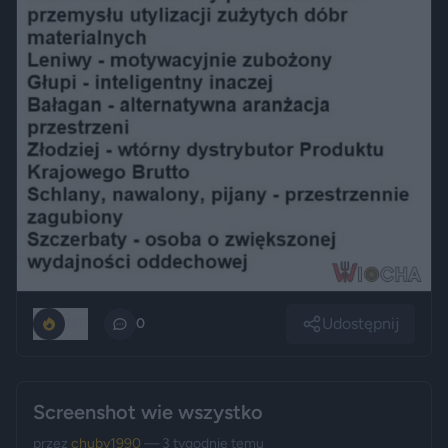
Udostępnij
168
0
Screenshot wie wszystko
przez
chuby1990
— 3 tygodnie temu