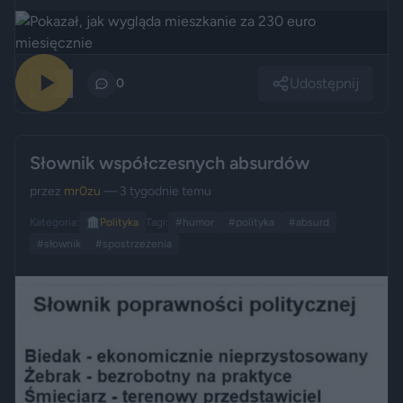
Udostępnij
75
0
Słownik współczesnych absurdów
przez
mr0zu
— 3 tygodnie temu
Kategoria:
🏛️
Polityka
Tagi:
#humor
#polityka
#absurd
#słownik
#spostrzeżenia