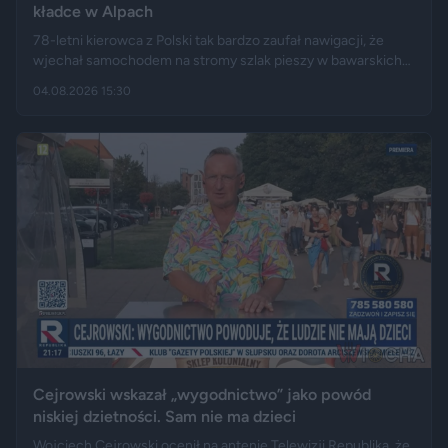
kładce w Alpach
78-letni kierowca z Polski tak bardzo zaufał nawigacji, że
wjechał samochodem na stromy szlak pieszy w bawarskich
Alpach. Jego Volvo pokonało trasę, którą – zdaniem
04.08.2026 15:30
miejscowych służb – trudno byłoby przejechać nawet
ciągnikiem. Podróż zakończyła się dopiero na drewnianej
kładce, na której auto zawisło podwoziem.
Cejrowski wskazał „wygodnictwo” jako powód
niskiej dzietności. Sam nie ma dzieci
Wojciech Cejrowski ocenił na antenie Telewizji Republika, że