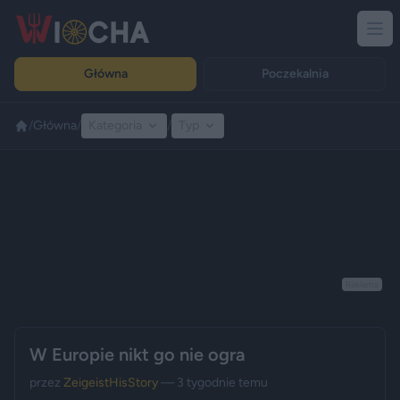
Główna
Poczekalnia
/
Główna
/
Kategoria
/
Typ
Reklama
W Europie nikt go nie ogra
przez
ZeigeistHisStory
— 3 tygodnie temu