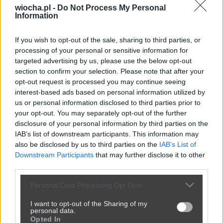
wiocha.pl -
Do Not Process My Personal
Kategoria:
😂
Śmieszne
Tagi:
#humor
#sklep
#faceci
Information
Faceci nigdy nie wydorośleją
If you wish to opt-out of the sale, sharing to third parties, or
processing of your personal or sensitive information for
targeted advertising by us, please use the below opt-out
section to confirm your selection. Please note that after your
Udostępnij
169
0
opt-out request is processed you may continue seeing
interest-based ads based on personal information utilized by
us or personal information disclosed to third parties prior to
your opt-out. You may separately opt-out of the further
disclosure of your personal information by third parties on the
IAB’s list of downstream participants. This information may
Co ta Anetka?
also be disclosed by us to third parties on the
IAB’s List of
Downstream Participants
that may further disclose it to other
przez
ZeigeistHisStory
— 2 tygodnie temu
third parties.
Kategoria:
😂
Śmieszne
Tagi:
#humor
Personal Data Processing Opt Outs
I want to opt-out of the Sharing of my
personal data.
Opted In