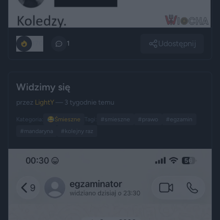
Udostępnij
170
1
Widzimy się
przez
LightY
— 3 tygodnie temu
Kategoria:
😂
Śmieszne
Tagi:
#smieszne
#prawo
#egzamin
#mandaryna
#kolejny raz