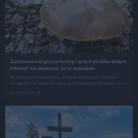
Zarezerwował grzyba kartką i wrócił po kilku dniach.
Internet nie dowierza, że to zadziałało
Rezerwacja stolika, hotelu, a nawet leżaka przy basenie
nikogo już nie dziwi. Pan Piotr postanowił jednak pójść o krok
dalej i „zarezerwował” grzyba rosnącego w lesie. Jak opisuje
06.08.2026 10:46
„Fakt”, po kilku dniach wrócił w to samo miejsce i odkrył, że
eksperyment zakończył się sukcesem.