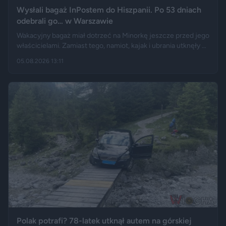
Wysłali bagaż InPostem do Hiszpanii. Po 53 dniach
odebrali go… w Warszawie
Wakacyjny bagaż miał dotrzeć na Minorkę jeszcze przed jego
właścicielami. Zamiast tego, namiot, kajak i ubrania utknęły w
hiszpańskim centrum logistycznym, a przesyłka wróciła do
05.08.2026 13:11
Polski długo po zakończeniu urlopu. Historię opisały m.in.
"Wyborcza", Bankier, a nagranie z finału tej podróży szybko
rozeszło się na portalu X.
Polak potrafi? 78-latek utknął autem na górskiej