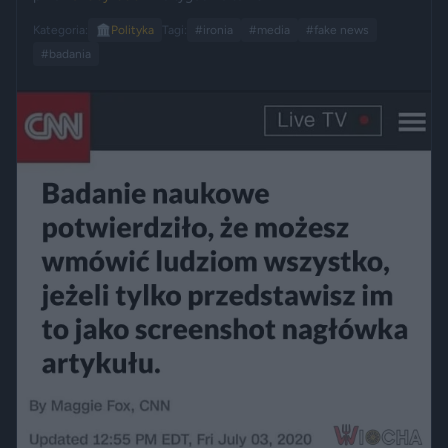
Kategoria:
🏛️
Polityka
Tagi:
#ironia
#media
#fake news
#badania