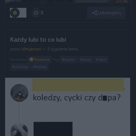
Udostępnij
172
2
Każdy lubi to co lubi
przez
slimjarson
— 2 tygodnie temu
Kategoria:
😂
Śmieszne
Tagi:
#humor
#życie
#mem
#dylemat
#kolega