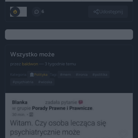
Udostępnij
217
6
Wszystko może
przez
baldwon
— 3 tygodnie temu
Kategoria:
🏛️
Polityka
Tagi:
#mem
#ironia
#politika
#psychiatria
#wioska