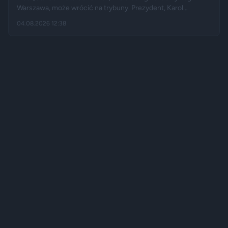
Warszawa, może wrócić na trybuny. Prezydent, Karol
Nawrocki darował mu zakaz wstępu na imprezy masowe i
04.08.2026 12:38
zarządził cofnięcie skazania. Kilka miesięcy wcześniej kibic
zadzwonił do programu na żywo i osobiście poprosił głowę
państwa o ułaskawienie.