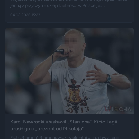
jedną z przyczyn niskiej dzietności w Polsce jest
„wygodnictwo” młodych ludzi, którzy wolą karierę, rozrywkę i
04.08.2026 15:23
psa niż obowiązki związane z wychowaniem dziecka.
Tygodnik "Do Rzeczy" opisuje jego słowa jako ostrą diagnozę,
natomiast portal "Jastrząb Post" zwraca uwagę, że sam
podróżnik nie ma potomstwa. Badania pokazują jednak, że
decyzje dotyczące rodzicielstwa są znacznie bardziej
skomplikowane.
Karol Nawrocki ułaskawił „Starucha”. Kibic Legii
prosił go o „prezent od Mikołaja”
Piotr „Staruch” Staruchowicz, wieloletni gniazdowy Legii