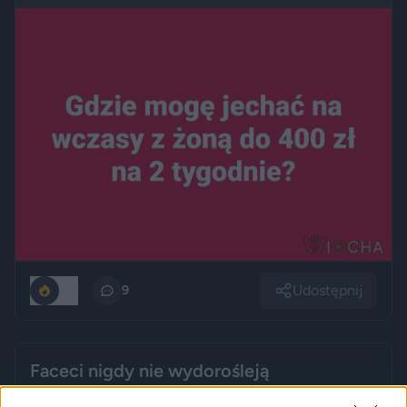
Udostępnij
118
9
Faceci nigdy nie wydorośleją
przez
baldwon
— 3 tygodnie temu
wgrane.pl