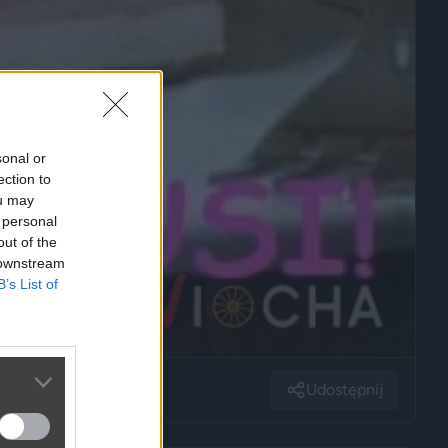
sonal or
ection to
ou may
 personal
out of the
 downstream
B’s List of
Udostępnij