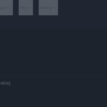
gorie
Filtry
Rankingi
skiej