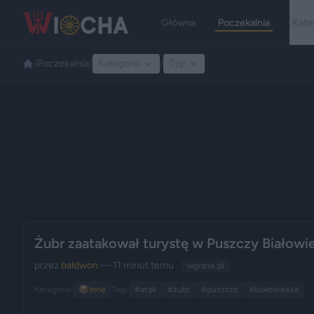
Główna
Poczekalnia
Kate
/
Poczekalnia
/
Kategoria
/
Typ
Żubr zaatakował turystę w Puszczy Białowie
przez
baldwon
— 11 minut temu
wgrane.pl
Kategoria:
📦
Inne
Tagi:
#atak
#żubr
#puszcza
#białowieska