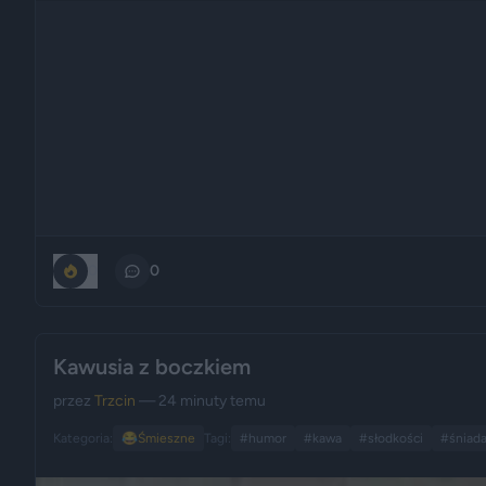
0
0
Kawusia z boczkiem
przez
Trzcin
— 24 minuty temu
Kategoria:
😂
Śmieszne
Tagi:
#humor
#kawa
#słodkości
#śniada