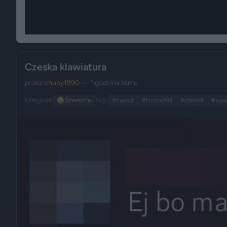
Czeska klawiatura
przez
chuby1990
— 1 godzina temu
Kategoria:
😂
Śmieszne
Tagi:
#humor
#trudności
#czeska
#klaw