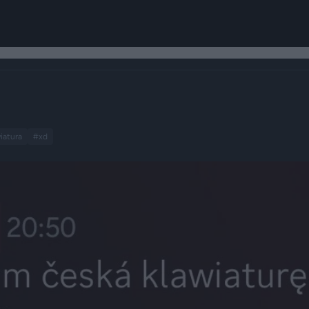
iatura
#xd