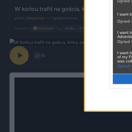
Opted 
W końcu trafił na gościa, który zaskoczył g
I want t
przez
slimjarson
— 1 godzina temu
wgrane.pl
Opted 
Kategoria:
😂
Śmieszne
Tagi:
#piłka
#nożna
#strzał
I want 
Advertis
Opted 
I want t
12
0
of my P
was col
Opted 