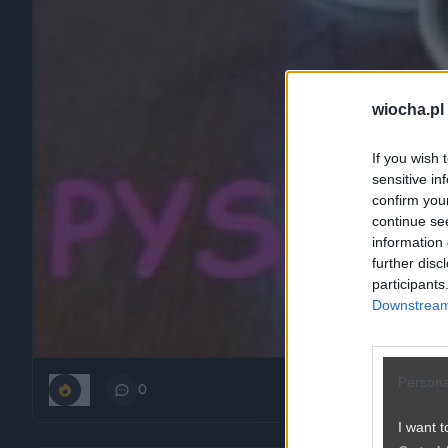
wiocha.pl
If you wish 
sensitive in
confirm you
continue se
information 
further disc
participants
Downstream 
Persona
0
0
I want t